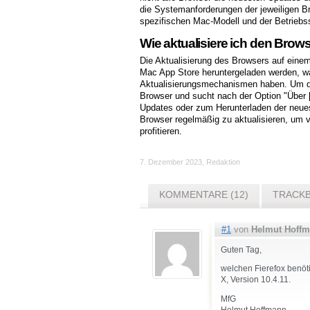
die Systemanforderungen der jeweiligen B
spezifischen Mac-Modell und der Betriebs
Wie aktualisiere ich den Bro
Die Aktualisierung des Browsers auf einem
Mac App Store heruntergeladen werden, wä
Aktualisierungsmechanismen haben. Um den
Browser und sucht nach der Option "Über [
Updates oder zum Herunterladen der neues
Browser regelmäßig zu aktualisieren, um 
profitieren.
7. Dezember 2023
,
Redaktion
KOMMENTARE (12)
TRACKB
#1
von
Helmut Hoff
Guten Tag,
welchen Fierefox benöt
X, Version 10.4.11.
MfG
Helmut Hoffmann