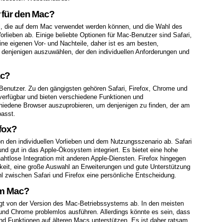
 für den Mac?
l, die auf dem Mac verwendet werden können, und die Wahl des
rlieben ab. Einige beliebte Optionen für Mac-Benutzer sind Safari,
ne eigenen Vor- und Nachteile, daher ist es am besten,
denjenigen auszuwählen, der den individuellen Anforderungen und
ac?
Benutzer. Zu den gängigsten gehören Safari, Firefox, Chrome und
 verfügbar und bieten verschiedene Funktionen und
chiedene Browser auszuprobieren, um denjenigen zu finden, der am
passt.
efox?
von den individuellen Vorlieben und dem Nutzungsszenario ab. Safari
nd gut in das Apple-Ökosystem integriert. Es bietet eine hohe
nahtlose Integration mit anderen Apple-Diensten. Firefox hingegen
keit, eine große Auswahl an Erweiterungen und gute Unterstützung
hl zwischen Safari und Firefox eine persönliche Entscheidung.
em Mac?
gt von der Version des Mac-Betriebssystems ab. In den meisten
 und Chrome problemlos ausführen. Allerdings könnte es sein, dass
nd Funktionen auf älteren Macs unterstützen. Es ist daher ratsam,