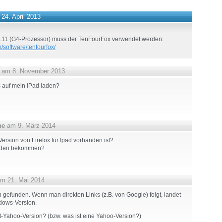
24. April 2013
4.11 (G4-Prozessor) muss der TenFourFox verwendet werden:
/software/tenfourfox/
am 8. November 2013
 auf mein iPad laden?
ne
am 9. März 2014
Version von Firefox für Ipad vorhanden ist?
n den bekommen?
m 21. Mai 2014
 gefunden. Wenn man direkten Links (z.B. von Google) folgt, landet
dows-Version.
ht-Yahoo-Version? (bzw. was ist eine Yahoo-Version?)