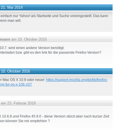
21. Mai 2014
t einfach nur Yahoo! als Startseite und Suche voreingestellt. Das kann
wenn man will.
dmann
am 10. Oktober 2016
0.7. wird einen andere Version benötigt.
terladen bzw. gibt es den link für die passende Firefox-Version?
10. Oktober 2016
der Mac OS X 10.9 oder neuer:
https://support.mozilla.org/de/kb/firefox-
ung-fur-os-x-106-107
am 23. Februar 2018
 10.6.8 und Firefox 45.9.0 - diese Version stürzt aber nach kurzer Zeit
ion können Sie mir empfehlen ?