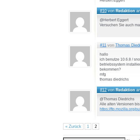
Herbert Eggert
#10
von
Redaktion
am
@Herbert Eggert
Versuchen Sie auch ma
#11
von
Thomas Diedr
hallo
ich benutze 10.6.8 / s
betriebssystem installie
bekommen?
mfg
thomas diedrichs
#12
von
Redaktion
am
@Thomas Diedrichs
Alle alten Versionen bis
https://ftp.mozilla.org/p
« Zurück
1
2