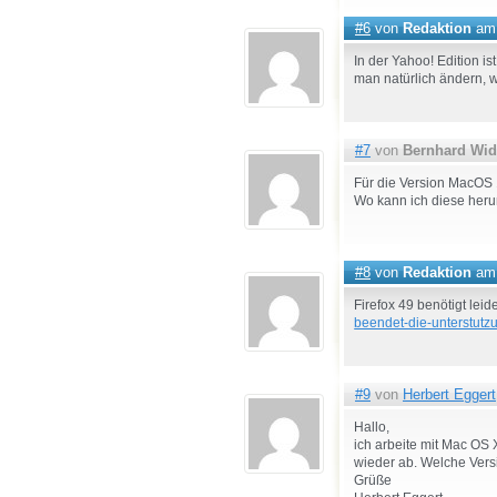
#6
von
Redaktion
am 
In der Yahoo! Edition is
man natürlich ändern, 
#7
von
Bernhard Wi
Für die Version MacOS 1
Wo kann ich diese herun
#8
von
Redaktion
am 
Firefox 49 benötigt lei
beendet-die-unterstutz
#9
von
Herbert Eggert
Hallo,
ich arbeite mit Mac OS X
wieder ab. Welche Vers
Grüße