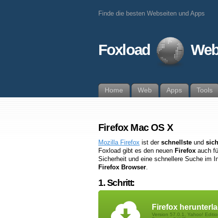
Finde die besten Webseiten und Apps
Foxload
Web
Home
Web
Apps
Tools
Firefox Mac OS X
Mozilla Firefox
ist der
schnellste
und
sich
Foxload gibt es den neuen
Firefox
auch f
Sicherheit und eine schnellere Suche im In
Firefox Browser
.
1. Schritt:
Firefox herunterl
Version 57.0.1, Yahoo! Editi