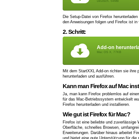
Deutsch, 54MB
Die Setup-Datei von Firefox herunterladen
den Anweisungen folgen und Firefox ist in
2. Schritt:
Add-on herunterl
Mac OS X, 77KB
Mit dem StartXXL Add-on richten sie ihre p
herunterladen und ausführen.
Kann man Firefox auf Mac inst
Ja, man kann Firefox problemlos auf einem 
für das Mac-Betriebssystem entwickelt wur
Firefox herunterladen und installieren.
Wie gut ist Firefox für Mac?
Firefox ist eine beliebte und zuverlässige
Oberfläche, schnelles Browsen, umfangre
Erweiterungen. Darüber hinaus arbeitet F
und bietet eine gute Unterstützung für di