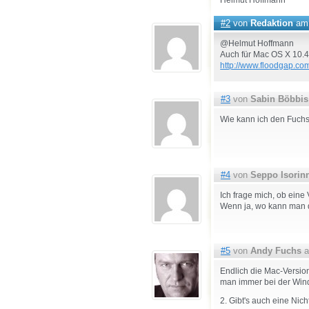
#2
von
Redaktion
am 
@Helmut Hoffmann
Auch für Mac OS X 10.
http://www.floodgap.com
#3
von
Sabin Böbbis
Wie kann ich den Fuchs
#4
von
Seppo Isorin
Ich frage mich, ob eine 
Wenn ja, wo kann ma
#5
von
Andy Fuchs
a
Endlich die Mac-Version
man immer bei der Win
2. Gibt's auch eine Nic