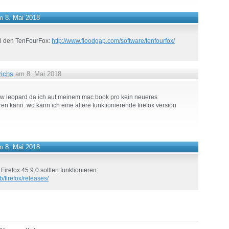
 8. Mai 2018
l den TenFourFox:
http://www.floodgap.com/software/tenfourfox/
ichs
am 8. Mai 2018
now leopard da ich auf meinem mac book pro kein neueres
ren kann. wo kann ich eine ältere funktionierende firefox version
 8. Mai 2018
 Firefox 45.9.0 sollten funktionieren:
ub/firefox/releases/