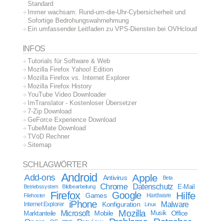
Standard
Immer wachsam: Rund-um-die-Uhr-Cybersicherheit und
Sofortige Bedrohungswahrnehmung
Ein umfassender Leitfaden zu VPS-Diensten bei OVHcloud
INFOS
Tutorials für Software & Web
Mozilla Firefox Yahoo! Edition
Mozilla Firefox vs. Internet Explorer
Mozilla Firefox History
YouTube Video Downloader
ImTranslator - Kostenloser Übersetzer
7-Zip Download
GeForce Experience Download
TubeMate Download
TVöD Rechner
Sitemap
SCHLAGWÖRTER
Android
Apple
Add-ons
Antivirus
Beta
Chrome
Datenschutz
E-Mail
Betriebssystem
Bildbearbeitung
Firefox
Google
Hilfe
Games
Filehoster
Hardware
iPhone
Malware
Internet Explorer
Konfiguration
Linux
Mozilla
Microsoft
Mobile
Marktanteile
Musik
Office