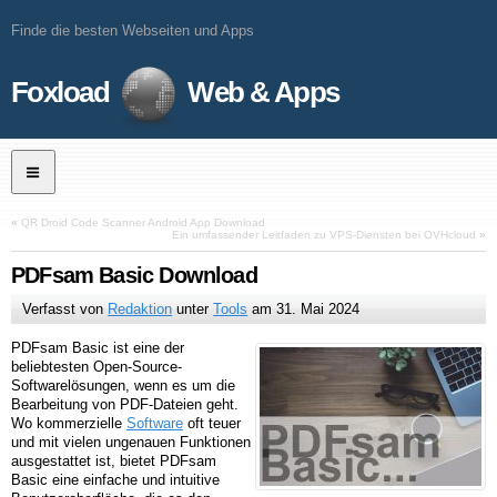
Finde die besten Webseiten und Apps
Foxload
Web & Apps
«
QR Droid Code Scanner Android App Download
Ein umfassender Leitfaden zu VPS-Diensten bei OVHcloud
»
PDFsam Basic Download
Verfasst von
Redaktion
unter
Tools
am
31. Mai 2024
PDFsam Basic ist eine der
beliebtesten Open-Source-
Softwarelösungen, wenn es um die
Bearbeitung von PDF-Dateien geht.
Wo kommerzielle
Software
oft teuer
und mit vielen ungenauen Funktionen
ausgestattet ist, bietet PDFsam
Basic eine einfache und intuitive