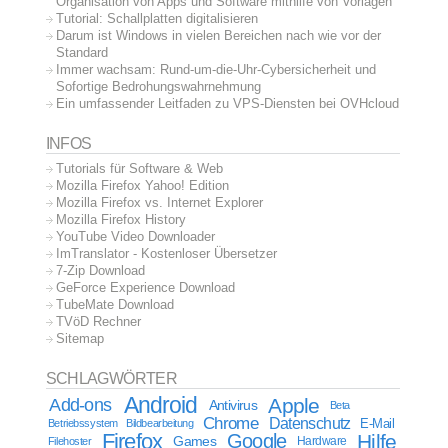
Organisation von Apps und Software mithilfe von Vorlagen
Tutorial: Schallplatten digitalisieren
Darum ist Windows in vielen Bereichen nach wie vor der
Standard
Immer wachsam: Rund-um-die-Uhr-Cybersicherheit und
Sofortige Bedrohungswahrnehmung
Ein umfassender Leitfaden zu VPS-Diensten bei OVHcloud
INFOS
Tutorials für Software & Web
Mozilla Firefox Yahoo! Edition
Mozilla Firefox vs. Internet Explorer
Mozilla Firefox History
YouTube Video Downloader
ImTranslator - Kostenloser Übersetzer
7-Zip Download
GeForce Experience Download
TubeMate Download
TVöD Rechner
Sitemap
SCHLAGWÖRTER
Android
Apple
Add-ons
Antivirus
Beta
Chrome
Datenschutz
E-Mail
Betriebssystem
Bildbearbeitung
Firefox
Google
Hilfe
Games
Filehoster
Hardware