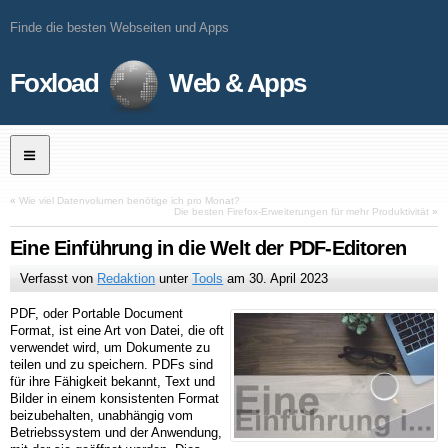
Finde die besten Webseiten und Apps
Foxload
Web & Apps
«
Wie viel Datenvolumen benötige ich pro Monat?
Die besten Firefox-Erweiterungen für mehr Produktivität
»
Eine Einführung in die Welt der PDF-Editoren
Verfasst von
Redaktion
unter
Tools
am
30. April 2023
PDF, oder Portable Document
Format, ist eine Art von Datei, die oft
verwendet wird, um Dokumente zu
teilen und zu speichern. PDFs sind
für ihre Fähigkeit bekannt, Text und
Bilder in einem konsistenten Format
beizubehalten, unabhängig vom
Betriebssystem und der Anwendung,