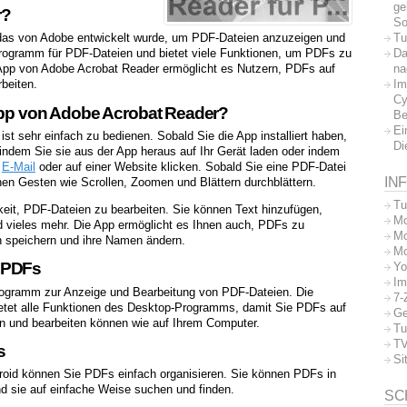
ge
r?
So
Tu
das von Adobe entwickelt wurde, um PDF-Dateien anzuzeigen und
Da
Programm für PDF-Dateien und bietet viele Funktionen, um PDFs zu
na
-App von Adobe Acrobat Reader ermöglicht es Nutzern, PDFs auf
Im
beiten.
Cy
-App von Adobe Acrobat Reader?
Be
Ei
ist sehr einfach zu bedienen. Sobald Sie die App installiert haben,
Di
indem Sie sie aus der App heraus auf Ihr Gerät laden oder indem
r
E-Mail
oder auf einer Website klicken. Sobald Sie eine PDF-Datei
IN
hen Gesten wie Scrollen, Zoomen und Blättern durchblättern.
Tu
keit, PDF-Dateien zu bearbeiten. Sie können Text hinzufügen,
Mo
 vieles mehr. Die App ermöglicht es Ihnen auch, PDFs zu
Mo
n speichern und ihre Namen ändern.
Mo
 PDFs
Yo
Im
rogramm zur Anzeige und Bearbeitung von PDF-Dateien. Die
7-
etet alle Funktionen des Desktop-Programms, damit Sie PDFs auf
Ge
n und bearbeiten können wie auf Ihrem Computer.
Tu
TV
s
Si
roid können Sie PDFs einfach organisieren. Sie können PDFs in
 sie auf einfache Weise suchen und finden.
SC