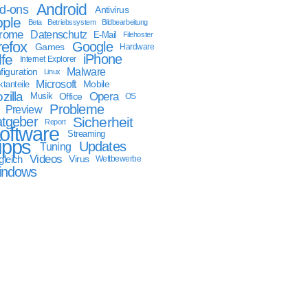
Android
d-ons
Antivirus
ple
Beta
Betriebssystem
Bildbearbeitung
rome
Datenschutz
E-Mail
Filehoster
refox
Google
Games
Hardware
lfe
iPhone
Internet Explorer
Malware
figuration
Linux
Microsoft
Mobile
tanteile
zilla
Opera
Musik
Office
OS
Probleme
Preview
tgeber
Sicherheit
Report
oftware
Streaming
ipps
Updates
Tuning
Videos
gleich
Virus
Wettbewerbe
indows