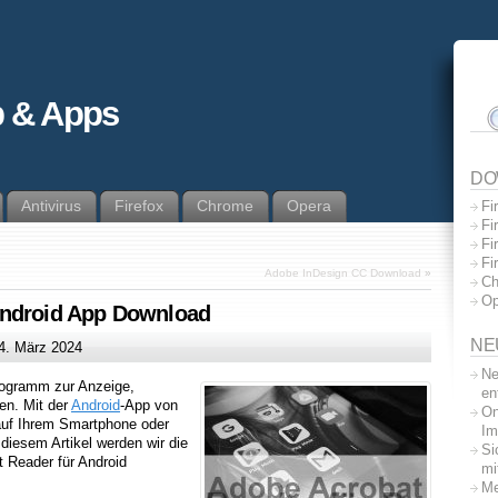
 & Apps
DO
Antivirus
Firefox
Chrome
Opera
Fi
Fi
Fi
Fi
Adobe InDesign CC Download
»
Ch
Op
Android App Download
NE
4. März 2024
Ne
rogramm zur Anzeige,
en
en. Mit der
Android
-App von
On
uf Ihrem Smartphone oder
Im
 diesem Artikel werden wir die
Si
 Reader für Android
mi
Me