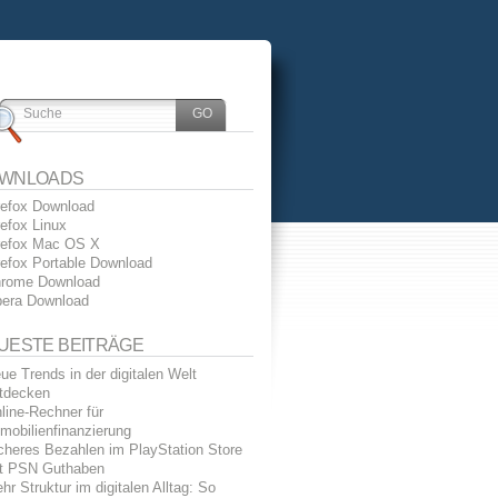
WNLOADS
refox Download
refox Linux
refox Mac OS X
refox Portable Download
rome Download
era Download
UESTE BEITRÄGE
ue Trends in der digitalen Welt
tdecken
line-Rechner für
mobilienfinanzierung
cheres Bezahlen im PlayStation Store
t PSN Guthaben
hr Struktur im digitalen Alltag: So