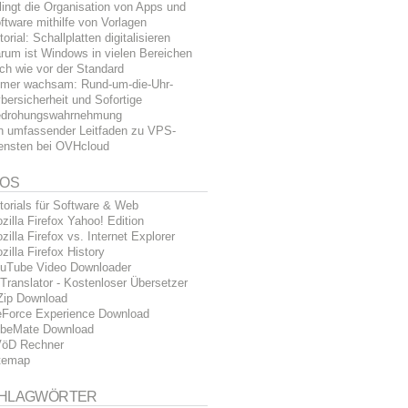
lingt die Organisation von Apps und
ftware mithilfe von Vorlagen
torial: Schallplatten digitalisieren
rum ist Windows in vielen Bereichen
ch wie vor der Standard
mer wachsam: Rund-um-die-Uhr-
bersicherheit und Sofortige
drohungswahrnehmung
n umfassender Leitfaden zu VPS-
ensten bei OVHcloud
FOS
torials für Software & Web
zilla Firefox Yahoo! Edition
zilla Firefox vs. Internet Explorer
zilla Firefox History
uTube Video Downloader
Translator - Kostenloser Übersetzer
Zip Download
Force Experience Download
beMate Download
öD Rechner
temap
HLAGWÖRTER