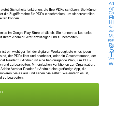
Ad
Ap
bietet Sicherheitsfunktionen, die Ihre PDFs schützen. Sie können
Ch
r die Zugriffsrechte für PDFs einschränken, um sicherzustellen,
Fi
reifen können.
Hi
Kon
Mark
enlos im Google Play Store erhältlich. Sie können es kostenlos
Mo
f Ihrem Android-Gerät anzuzeigen und zu bearbeiten.
PDF
Ra
S
st ein wichtiger Teil der digitalen Werkzeugkiste eines jeden
T
 sind, der PDFs liest und bearbeitet, oder ein Geschäftsmann, der
Ver
obat Reader für Android ist eine hervorragende Wahl, um PDF-
W
n und zu bearbeiten. Mit einfachen Funktionen zur Organisation,
Adobe Acrobat Reader für Android eine großartige App, die
obieren Sie es aus und sehen Sie selbst, wie einfach es ist,
d zu bearbeiten.
en