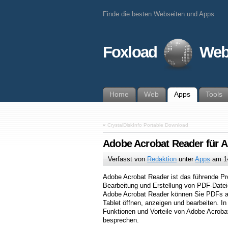
Finde die besten Webseiten und Apps
Foxload
Web
Home
Web
Apps
Tools
«
CrystalDiskInfo Portable Download
Adobe Acrobat Reader für 
Verfasst von
Redaktion
unter
Apps
am
1
Adobe Acrobat Reader ist das führende P
Bearbeitung und Erstellung von PDF-Datei
Adobe Acrobat Reader können Sie PDFs a
Tablet öffnen, anzeigen und bearbeiten. In
Funktionen und Vorteile von Adobe Acrobat
besprechen.