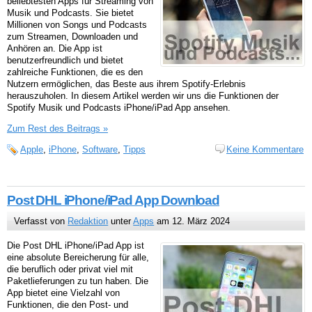
beliebtesten Apps für Streaming von
Musik und Podcasts. Sie bietet
Millionen von Songs und Podcasts
zum Streamen, Downloaden und
Anhören an. Die App ist
benutzerfreundlich und bietet
zahlreiche Funktionen, die es den
Nutzern ermöglichen, das Beste aus ihrem Spotify-Erlebnis
herauszuholen. In diesem Artikel werden wir uns die Funktionen der
Spotify Musik und Podcasts iPhone/iPad App ansehen.
Zum Rest des Beitrags »
Apple
,
iPhone
,
Software
,
Tipps
Keine Kommentare
Post DHL iPhone/iPad App Download
Verfasst von
Redaktion
unter
Apps
am 12. März 2024
Die Post DHL iPhone/iPad App ist
eine absolute Bereicherung für alle,
die beruflich oder privat viel mit
Paketlieferungen zu tun haben. Die
App bietet eine Vielzahl von
Funktionen, die den Post- und