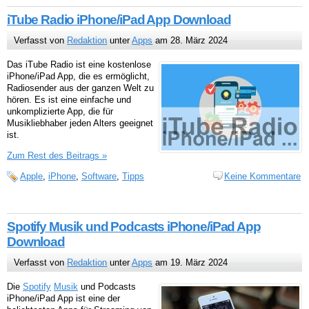
iTube Radio iPhone/iPad App Download
Verfasst von
Redaktion
unter
Apps
am 28. März 2024
Das iTube Radio ist eine kostenlose
iPhone/iPad App, die es ermöglicht,
Radiosender aus der ganzen Welt zu
hören. Es ist eine einfache und
unkomplizierte App, die für
Musikliebhaber jeden Alters geeignet
ist.
Zum Rest des Beitrags »
Apple
,
iPhone
,
Software
,
Tipps
Keine Kommentare
Spotify Musik und Podcasts iPhone/iPad App
Download
Verfasst von
Redaktion
unter
Apps
am 19. März 2024
Die
Spotify
Musik
und Podcasts
iPhone/iPad App ist eine der