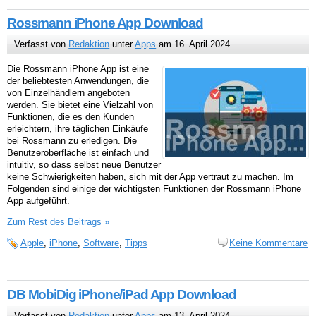
Rossmann iPhone App Download
Verfasst von
Redaktion
unter
Apps
am 16. April 2024
Die Rossmann iPhone App ist eine
der beliebtesten Anwendungen, die
von Einzelhändlern angeboten
werden. Sie bietet eine Vielzahl von
Funktionen, die es den Kunden
erleichtern, ihre täglichen Einkäufe
bei Rossmann zu erledigen. Die
Benutzeroberfläche ist einfach und
intuitiv, so dass selbst neue Benutzer
keine Schwierigkeiten haben, sich mit der App vertraut zu machen. Im
Folgenden sind einige der wichtigsten Funktionen der Rossmann iPhone
App aufgeführt.
Zum Rest des Beitrags »
Apple
,
iPhone
,
Software
,
Tipps
Keine Kommentare
DB MobiDig iPhone/iPad App Download
Verfasst von
Redaktion
unter
Apps
am 13. April 2024