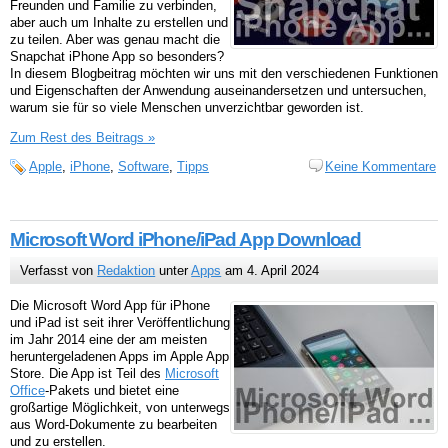
Freunden und Familie zu verbinden,
aber auch um Inhalte zu erstellen und
zu teilen. Aber was genau macht die
Snapchat iPhone App so besonders?
In diesem Blogbeitrag möchten wir uns mit den verschiedenen Funktionen
und Eigenschaften der Anwendung auseinandersetzen und untersuchen,
warum sie für so viele Menschen unverzichtbar geworden ist.
Zum Rest des Beitrags »
Apple
,
iPhone
,
Software
,
Tipps
Keine Kommentare
Microsoft Word iPhone/iPad App Download
Verfasst von
Redaktion
unter
Apps
am 4. April 2024
Die Microsoft Word App für iPhone
und iPad ist seit ihrer Veröffentlichung
im Jahr 2014 eine der am meisten
heruntergeladenen Apps im Apple App
Store. Die App ist Teil des
Microsoft
Office
-Pakets und bietet eine
großartige Möglichkeit, von unterwegs
aus Word-Dokumente zu bearbeiten
und zu erstellen.