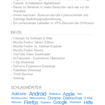
Tutorial: Schallplatten digitalisieren
Darum ist Windows in vielen Bereichen nach wie vor der
Standard
Immer wachsam: Rund-um-die-Uhr-Cybersicherheit und
Sofortige Bedrohungswahrnehmung
Ein umfassender Leitfaden zu VPS-Diensten bei OVHcloud
INFOS
Tutorials für Software & Web
Mozilla Firefox Yahoo! Edition
Mozilla Firefox vs. Internet Explorer
Mozilla Firefox History
YouTube Video Downloader
ImTranslator - Kostenloser Übersetzer
7-Zip Download
GeForce Experience Download
TubeMate Download
TVöD Rechner
Sitemap
SCHLAGWÖRTER
Android
Apple
Add-ons
Antivirus
Beta
Chrome
Datenschutz
E-Mail
Betriebssystem
Bildbearbeitung
Firefox
Google
Hilfe
Games
Filehoster
Hardware