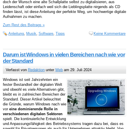
doch der Wunsch eine alte Schallplatte selbst zu digitalisieren, aus
Leidenschaft oder einfach weil sich die Lieblingsplatte nirgends als CD
finden lässt, ist diese Anleitung der perfekte Weg, um hochwertige digitale
Aufnahmen zu machen.
Zum Rest des Beitrags »
Anleitung
,
Musik
,
Software
,
Tipps
Keine Kommentare
Darum ist Windows in vielen Bereichen nach wie vor
der Standard
Verfasst von
Redaktion
unter
Web
am 29. Juli 2024
Windows ist seit Jahrzehnten ein
fester Bestandteil der digitalen Welt
und obwohl es viele Alternativen gibt,
bleibt es in zahlreichen Bereichen der
Standard. Dieser Artikel beleuchtet
die Gründe, warum Windows nach wie
vor
eine dominierende Rolle in
verschiedenen digitalen Sektoren
spielt. Die kontinuierliche Entwicklung
und Anpassungsfähigkeit des Betriebssystems tragen dazu bei, dass es
sowohl für Privatpersonen als auch für Unternehmen attraktiv bleibt. Von