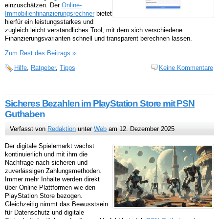
einzuschätzen. Der
Online-
Immobilienfinanzierungsrechner
bietet
hierfür ein leistungsstarkes und
zugleich leicht verständliches Tool, mit dem sich verschiedene
Finanzierungsvarianten schnell und transparent berechnen lassen.
Zum Rest des Beitrags »
Hilfe
,
Ratgeber
,
Tipps
Keine Kommentare
Sicheres Bezahlen im PlayStation Store mit PSN
Guthaben
Verfasst von
Redaktion
unter
Web
am 12. Dezember 2025
Der digitale Spielemarkt wächst
kontinuierlich und mit ihm die
Nachfrage nach sicheren und
zuverlässigen Zahlungsmethoden.
Immer mehr Inhalte werden direkt
über Online-Plattformen wie den
PlayStation Store bezogen.
Gleichzeitig nimmt das Bewusstsein
für Datenschutz und digitale