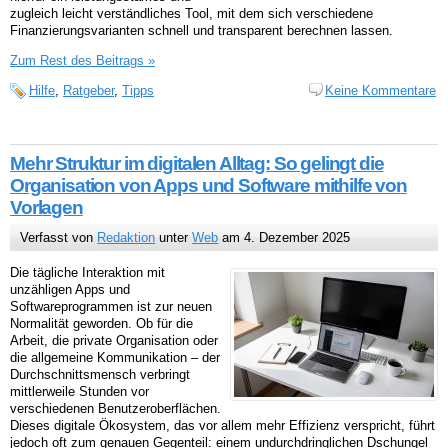
zugleich leicht verständliches Tool, mit dem sich verschiedene
Finanzierungsvarianten schnell und transparent berechnen lassen.
Zum Rest des Beitrags »
Hilfe
,
Ratgeber
,
Tipps
Keine Kommentare
Mehr Struktur im digitalen Alltag: So gelingt die
Organisation von Apps und Software mithilfe von
Vorlagen
Verfasst von
Redaktion
unter
Web
am 4. Dezember 2025
Die tägliche Interaktion mit
unzähligen Apps und
Softwareprogrammen ist zur neuen
Normalität geworden. Ob für die
Arbeit, die private Organisation oder
die allgemeine Kommunikation – der
Durchschnittsmensch verbringt
mittlerweile Stunden vor
verschiedenen Benutzeroberflächen.
Dieses digitale Ökosystem, das vor allem mehr Effizienz verspricht, führt
jedoch oft zum genauen Gegenteil: einem undurchdringlichen Dschungel