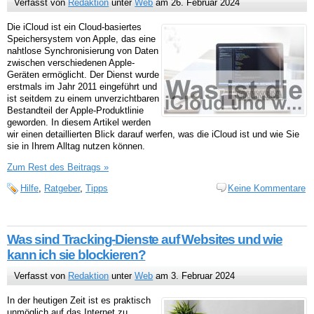
Verfasst von
Redaktion
unter
Web
am 26. Februar 2024
Die iCloud ist ein Cloud-basiertes
Speichersystem von Apple, das eine
nahtlose Synchronisierung von Daten
zwischen verschiedenen Apple-
Geräten ermöglicht. Der Dienst wurde
erstmals im Jahr 2011 eingeführt und
ist seitdem zu einem unverzichtbaren
Bestandteil der Apple-Produktlinie
geworden. In diesem Artikel werden
wir einen detaillierten Blick darauf werfen, was die iCloud ist und wie Sie
sie in Ihrem Alltag nutzen können.
Zum Rest des Beitrags »
Hilfe
,
Ratgeber
,
Tipps
Keine Kommentare
Was sind Tracking-Dienste auf Websites und wie
kann ich sie blockieren?
Verfasst von
Redaktion
unter
Web
am 3. Februar 2024
In der heutigen Zeit ist es praktisch
unmöglich auf das Internet zu