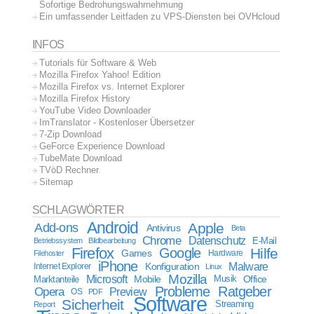
Sofortige Bedrohungswahrnehmung
Ein umfassender Leitfaden zu VPS-Diensten bei OVHcloud
INFOS
Tutorials für Software & Web
Mozilla Firefox Yahoo! Edition
Mozilla Firefox vs. Internet Explorer
Mozilla Firefox History
YouTube Video Downloader
ImTranslator - Kostenloser Übersetzer
7-Zip Download
GeForce Experience Download
TubeMate Download
TVöD Rechner
Sitemap
SCHLAGWÖRTER
Android
Apple
Add-ons
Antivirus
Beta
Chrome
Datenschutz
E-Mail
Betriebssystem
Bildbearbeitung
Firefox
Google
Hilfe
Games
Filehoster
Hardware
iPhone
Malware
Internet Explorer
Konfiguration
Linux
Mozilla
Microsoft
Mobile
Marktanteile
Musik
Office
Probleme
Ratgeber
Opera
Preview
OS
PDF
Software
Sicherheit
Streaming
Report