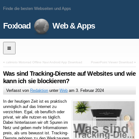
Finde die besten Webseiten und Apps
Foxload
Web & Apps
«
calimoto Motorrad Offline Navi Android App Download
PowerPoint Viewer Download
»
Was sind Tracking-Dienste auf Websites und wie
kann ich sie blockieren?
Verfasst von
Redaktion
unter
Web
am
3. Februar 2024
In der heutigen Zeit ist es praktisch
unmöglich auf das Internet zu
verzichten. Egal, ob beruflich oder
privat, wir alle nutzen es täglich.
Dabei hinterlassen wir oft Spuren im
Netz und geben mehr Informationen
preis, als uns bewusst ist. Tracking-
Dienste gehören zu den Werkzeugen,