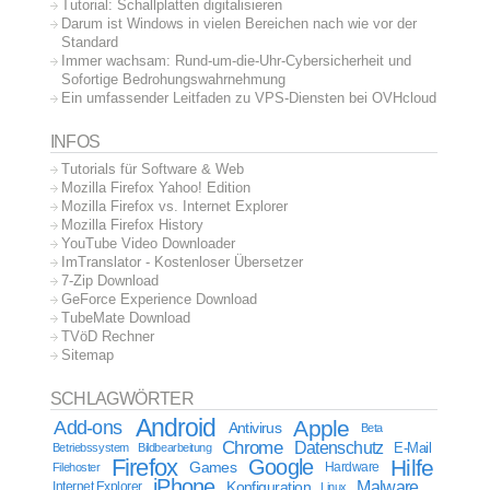
Tutorial: Schallplatten digitalisieren
Darum ist Windows in vielen Bereichen nach wie vor der
Standard
Immer wachsam: Rund-um-die-Uhr-Cybersicherheit und
Sofortige Bedrohungswahrnehmung
Ein umfassender Leitfaden zu VPS-Diensten bei OVHcloud
INFOS
Tutorials für Software & Web
Mozilla Firefox Yahoo! Edition
Mozilla Firefox vs. Internet Explorer
Mozilla Firefox History
YouTube Video Downloader
ImTranslator - Kostenloser Übersetzer
7-Zip Download
GeForce Experience Download
TubeMate Download
TVöD Rechner
Sitemap
SCHLAGWÖRTER
Android
Apple
Add-ons
Antivirus
Beta
Chrome
Datenschutz
E-Mail
Betriebssystem
Bildbearbeitung
Firefox
Google
Hilfe
Games
Filehoster
Hardware
iPhone
Malware
Internet Explorer
Konfiguration
Linux