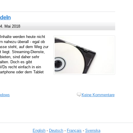
deln
4. Mai 2018
Inhalte werden heute nicht
 nahezu überall - egal ob
asse steht, auf dem Weg zur
t liegt. Streaming-Dienste,
ieten, sind daher sehr
lten. Doch es gibt
Ds recht einfach in ein
rtphone oder dem Tablet
ndows
Keine Kommentare
English
-
Deutsch
-
Français
-
Svenska