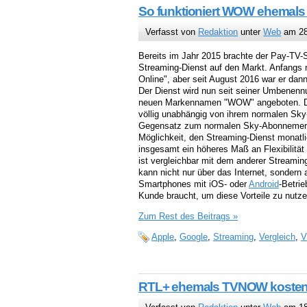
So funktioniert WOW ehemals 
Verfasst von
Redaktion
unter
Web
am 28
Bereits im Jahr 2015 brachte der Pay-TV-
Streaming-Dienst auf den Markt. Anfangs
Online", aber seit August 2016 war er dan
Der Dienst wird nun seit seiner Umbenenn
neuen Markennamen "WOW" angeboten. 
völlig unabhängig von ihrem normalen Sk
Gegensatz zum normalen Sky-Abonnement 
Möglichkeit, den Streaming-Dienst monatl
insgesamt ein höheres Maß an Flexibilitä
ist vergleichbar mit dem anderer Streamin
kann nicht nur über das Internet, sondern
Smartphones mit iOS- oder
Android
-Betri
Kunde braucht, um diese Vorteile zu nutze
Zum Rest des Beitrags »
Apple
,
Google
,
Streaming
,
Vergleich
,
V
RTL+ ehemals TVNOW kostenl