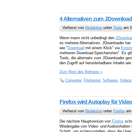
4 Alternativen zum JDownload
Verfasst von
Redaktion
unter
Tools
am 5
Wenn mann nicht unbedingt den
JDownloa
es mehrere Alternativen. JDownloader hat 
wie "
Download
mit einem Klick" via
Exten
mehreren Download-Speicherorten". Es gibt
Tools, die alternativ zum JDownloader ge
den Zugriff auf herunterladbare Inhalte wi
Zum Rest des Beitrags »
Converter
,
Filehoster
,
Software
,
Videos
Firefox wird Autoplay für Vid
Verfasst von
Redaktion
unter
Firefox
am 
Die nächste Hauptversion von
Firefox
scha
Wiedergabe von Video- und Audioinhalten
Schritt, um sicherzustellen, dass die Use