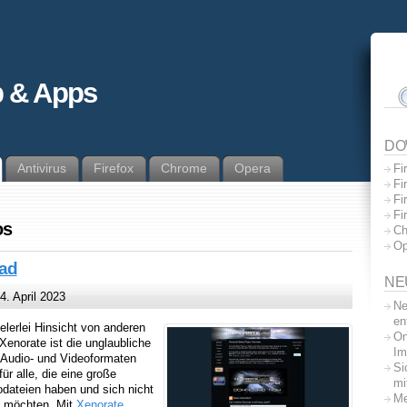
 & Apps
DO
Antivirus
Firefox
Chrome
Opera
Fi
Fi
Fi
Fi
os
Ch
Op
oad
NE
. April 2023
Ne
en
ielerlei Hinsicht von anderen
On
enorate ist die unglaubliche
Im
on Audio- und Videoformaten
Si
für alle, die eine große
mi
dateien haben und sich nicht
Me
n möchten. Mit
Xenorate