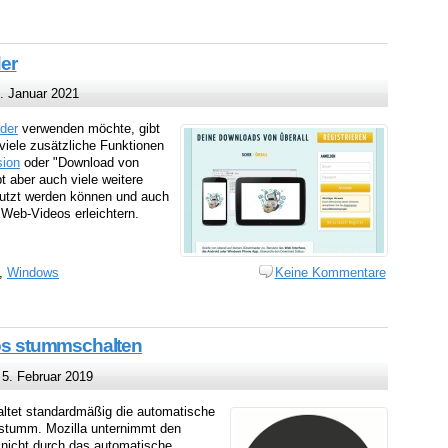
er
. Januar 2021
der
verwenden möchte, gibt
viele zusätzliche Funktionen
sion
oder "Download von
 aber auch viele weitere
nutzt werden können und auch
e Web-Videos erleichtern.
,
Windows
Keine Kommentare
eos stummschalten
5. Februar 2019
ltet standardmäßig die automatische
 stumm. Mozilla unternimmt den
r nicht durch das automatische