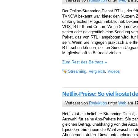
Verfasst von
Redaktion
unter
Web
am 18
Der Online-Streaming-Dienst RTL+, der f
TVNOW bekannt war, bietet den Nutzern Z
umfangreichen Programmbibliothek bekann
VOX, RTL II und Co. an. Wenn Sie nur w
sehen oder gelegentlich eine Sendung ver
Paket, das von RTL+ angeboten wird, für 
sein. Wenn Sie hingegen praktisch alle Ih
RTL sehen können, sollten Sie ein Upgrad
Mitgliedschaft in Betracht ziehen.
Zum Rest des Beitrags »
Streaming
,
Vergleich
,
Videos
Netflix-Preise: So viel kostet 
Verfasst von
Redaktion
unter
Web
am 17
Netflix ist ein beliebter Streaming-Dienst, 
Auswahl für seine Abo-Pakete hat. Sie za
gleichen Betrag, unabhängig von der Anz
Episoden. Sie haben die Wahl zwischen d
Abonnementstufen. Diese unterscheiden s