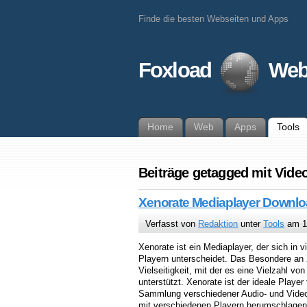
Finde die besten Webseiten und Apps
Foxload
Web
Home
Web
Apps
Tools
Beiträge getagged mit Vide
Xenorate Mediaplayer Downl
Verfasst von
Redaktion
unter
Tools
am 14
Xenorate ist ein Mediaplayer, der sich in v
Playern unterscheidet. Das Besondere an X
Vielseitigkeit, mit der es eine Vielzahl v
unterstützt. Xenorate ist der ideale Player 
Sammlung verschiedener Audio- und Video
mit verschiedenen Playern herumschlage