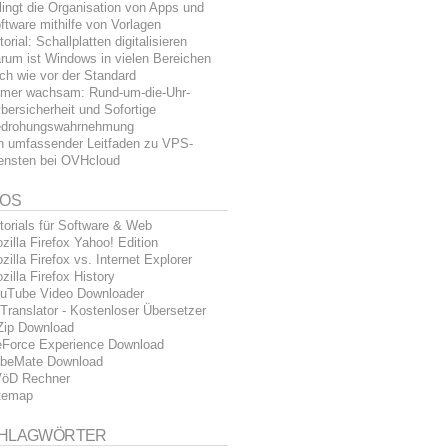
lingt die Organisation von Apps und
ftware mithilfe von Vorlagen
torial: Schallplatten digitalisieren
rum ist Windows in vielen Bereichen
ch wie vor der Standard
mer wachsam: Rund-um-die-Uhr-
bersicherheit und Sofortige
drohungswahrnehmung
n umfassender Leitfaden zu VPS-
ensten bei OVHcloud
FOS
torials für Software & Web
zilla Firefox Yahoo! Edition
zilla Firefox vs. Internet Explorer
zilla Firefox History
uTube Video Downloader
Translator - Kostenloser Übersetzer
Zip Download
Force Experience Download
beMate Download
öD Rechner
temap
HLAGWÖRTER