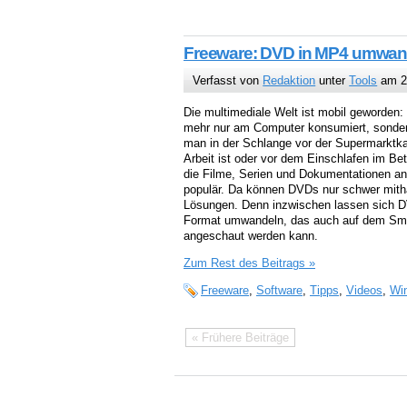
Freeware: DVD in MP4 umwan
Verfasst von
Redaktion
unter
Tools
am 2
Die multimediale Welt ist mobil geworden: 
mehr nur am Computer konsumiert, sondern
man in der Schlange vor der Supermarktk
Arbeit ist oder vor dem Einschlafen im Bet
die Filme, Serien und Dokumentationen anb
populär. Da können DVDs nur schwer mitha
Lösungen. Denn inzwischen lassen sich DV
Format umwandeln, das auch auf dem Sma
angeschaut werden kann.
Zum Rest des Beitrags »
Freeware
,
Software
,
Tipps
,
Videos
,
Wi
« Frühere Beiträge