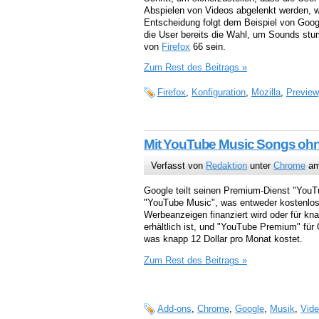
Abspielen von Videos abgelenkt werden, wä
Entscheidung folgt dem Beispiel von Goo
die User bereits die Wahl, um Sounds stu
von
Firefox
66 sein.
Zum Rest des Beitrags »
Firefox
,
Konfiguration
,
Mozilla
,
Preview
Mit YouTube Music Songs oh
Verfasst von
Redaktion
unter
Chrome
am
Google teilt seinen Premium-Dienst "YouT
"YouTube Music", was entweder kostenlos
Werbeanzeigen finanziert wird oder für k
erhältlich ist, und "YouTube Premium" für
was knapp 12 Dollar pro Monat kostet.
Zum Rest des Beitrags »
Add-ons
,
Chrome
,
Google
,
Musik
,
Vid