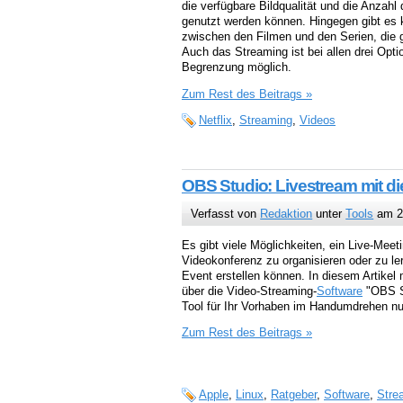
die verfügbare Bildqualität und die Anzahl 
genutzt werden können. Hingegen gibt es 
zwischen den Filmen und den Serien, die
Auch das Streaming ist bei allen drei Opti
Begrenzung möglich.
Zum Rest des Beitrags »
Netflix
,
Streaming
,
Videos
OBS Studio: Livestream mit di
Verfasst von
Redaktion
unter
Tools
am 2
Es gibt viele Möglichkeiten, ein Live-Meet
Videokonferenz zu organisieren oder zu ler
Event erstellen können. In diesem Artikel
über die Video-Streaming-
Software
"OBS St
Tool für Ihr Vorhaben im Handumdrehen n
Zum Rest des Beitrags »
Apple
,
Linux
,
Ratgeber
,
Software
,
Stre