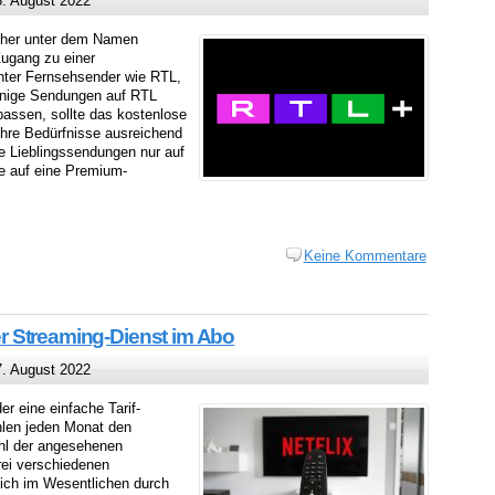
. August 2022
rüher unter dem Namen
ugang zu einer
ter Fernsehsender wie RTL,
enige Sendungen auf RTL
passen, sollte das kostenlose
Ihre Bedürfnisse ausreichend
re Lieblingssendungen nur auf
e auf eine Premium-
Keine Kommentare
der Streaming-Dienst im Abo
. August 2022
der eine einfache Tarif-
hlen jeden Monat den
ahl der angesehenen
rei verschiedenen
ich im Wesentlichen durch