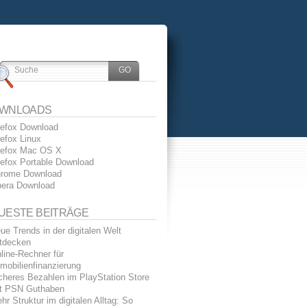
WNLOADS
refox Download
refox Linux
refox Mac OS X
refox Portable Download
rome Download
era Download
UESTE BEITRÄGE
ue Trends in der digitalen Welt
tdecken
line-Rechner für
mobilienfinanzierung
cheres Bezahlen im PlayStation Store
t PSN Guthaben
hr Struktur im digitalen Alltag: So