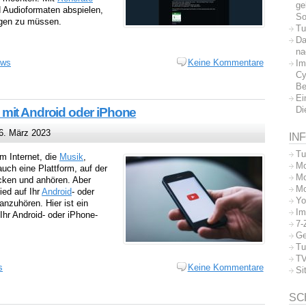
ge
d Audioformaten abspielen,
So
rgen zu müssen.
Tu
Da
na
ows
Keine Kommentare
Im
Cy
Be
Ei
Di
mit Android oder iPhone
. März 2023
IN
Tu
m Internet, die
Musik
,
Mo
uch eine Plattform, auf der
Mo
cken und anhören. Aber
Mo
ied auf Ihr
Android
- oder
Yo
anzuhören. Hier ist ein
Im
hr Android- oder iPhone-
7-
Ge
Tu
TV
s
Keine Kommentare
Si
SC