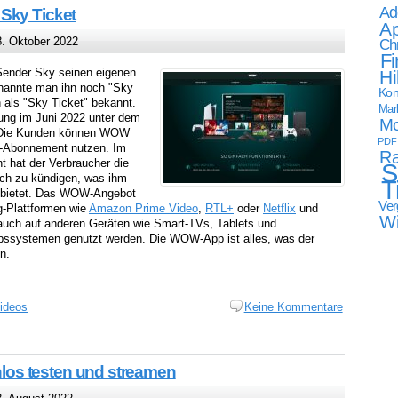
Ad
Sky Ticket
Ap
. Oktober 2022
Ch
Fi
Sender Sky seinen eigenen
Hi
 nannte man ihn noch "Sky
Kon
n als "Sky Ticket" bekannt.
Mark
ung im Juni 2022 unter dem
Mo
Die Kunden können WOW
PDF
y-Abonnement nutzen. Im
Ra
hat der Verbraucher die
S
ich zu kündigen, was ihm
T
t bietet. Das WOW-Angebot
Ver
g-Plattformen wie
Amazon Prime Video
,
RTL+
oder
Netflix
und
W
 auch auf anderen Geräten wie Smart-TVs, Tablets und
ebssystemen genutzt werden. Die WOW-App ist alles, was der
n.
ideos
Keine Kommentare
os testen und streamen