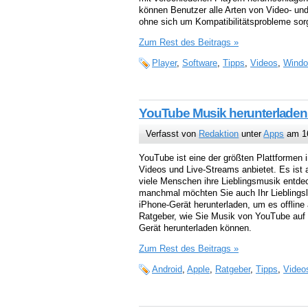
können Benutzer alle Arten von Video- un
ohne sich um Kompatibilitätsprobleme so
Zum Rest des Beitrags »
Player
,
Software
,
Tipps
,
Videos
,
Wind
YouTube Musik herunterladen 
Verfasst von
Redaktion
unter
Apps
am 16
YouTube ist eine der größten Plattformen i
Videos und Live-Streams anbietet. Es ist a
viele Menschen ihre Lieblingsmusik entde
manchmal möchten Sie auch Ihr Lieblingsl
iPhone-Gerät herunterladen, um es offline 
Ratgeber, wie Sie Musik von YouTube auf I
Gerät herunterladen können.
Zum Rest des Beitrags »
Android
,
Apple
,
Ratgeber
,
Tipps
,
Video