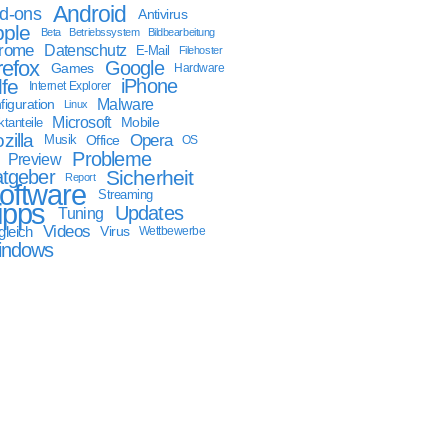
Android
d-ons
Antivirus
ple
Beta
Betriebssystem
Bildbearbeitung
rome
Datenschutz
E-Mail
Filehoster
refox
Google
Games
Hardware
lfe
iPhone
Internet Explorer
Malware
figuration
Linux
Microsoft
Mobile
tanteile
zilla
Opera
Musik
Office
OS
Probleme
Preview
tgeber
Sicherheit
Report
oftware
Streaming
ipps
Updates
Tuning
Videos
gleich
Virus
Wettbewerbe
indows