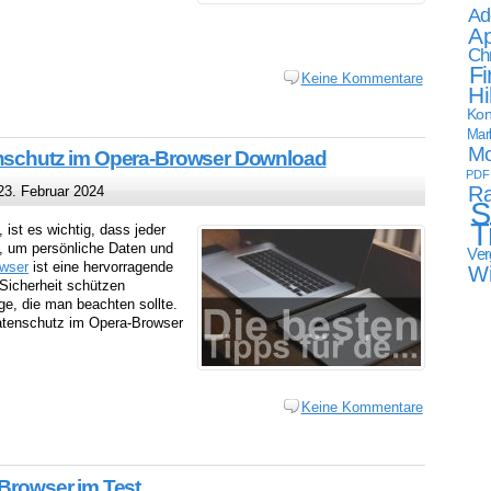
Ad
Ap
Ch
Fi
Keine Kommentare
Hi
Kon
Mark
Mo
enschutz im Opera-Browser Download
PDF
Ra
3. Februar 2024
S
T
ist es wichtig, dass jeder
t, um persönliche Daten und
Ver
wser
ist eine hervorragende
W
 Sicherheit schützen
ge, die man beachten sollte.
Datenschutz im Opera-Browser
Keine Kommentare
 Browser im Test