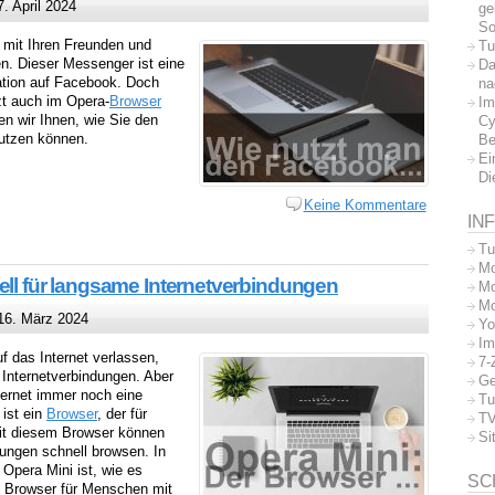
. April 2024
ge
So
mit Ihren Freunden und
Tu
n. Dieser Messenger ist eine
Da
tion auf Facebook. Doch
na
zt auch im Opera-
Browser
Im
n wir Ihnen, wie Sie den
Cy
utzen können.
Be
Ei
Di
Keine Kommentare
IN
Tu
Mo
ell für langsame Internetverbindungen
Mo
Mo
6. März 2024
Yo
Im
uf das Internet verlassen,
7-
 Internetverbindungen. Aber
Ge
nternet immer noch eine
Tu
ist ein
Browser
, der für
TV
it diesem Browser können
Si
ungen schnell browsen. In
 Opera Mini ist, wie es
SC
n Browser für Menschen mit