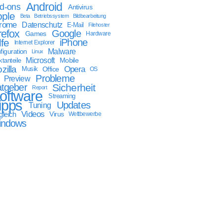
Android
d-ons
Antivirus
ple
Beta
Betriebssystem
Bildbearbeitung
rome
Datenschutz
E-Mail
Filehoster
refox
Google
Games
Hardware
lfe
iPhone
Internet Explorer
Malware
figuration
Linux
Microsoft
Mobile
tanteile
zilla
Opera
Musik
Office
OS
Probleme
Preview
tgeber
Sicherheit
Report
oftware
Streaming
ipps
Updates
Tuning
Videos
gleich
Virus
Wettbewerbe
indows