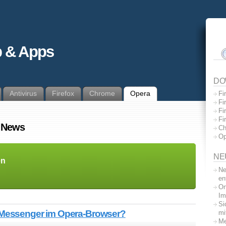
 & Apps
DO
Antivirus
Firefox
Chrome
Opera
Fi
Fi
Fi
Fi
& News
Ch
Op
NE
en
Ne
en
On
Im
Si
 Messenger im Opera-Browser?
mi
Me