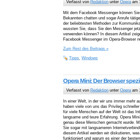
Verfasst von
Redaktion
unter
Opera
am 7
Mit dem Facebook Messenger können Sie 
Bekannten chatten und sogar Anrufe tätige
der beliebtesten Methoden zur Kommunika
wussten Sie, dass Sie den Messenger jet
verwenden können? In diesem Artikel zeige
Facebook Messenger im Opera-Browser n
Zum Rest des Beitrags »
Tipps
,
Windows
Opera Mini: Der Browser spezi
Verfasst von
Redaktion
unter
Opera
am 1
In einer Welt, in der wir uns immer mehr a
haben viele von uns das Privileg schneller
für viele Menschen auf der Welt ist das I
langsame und teure Erfahrung. Opera Mini 
genau diese Menschen gemacht wurde. M
Sie sogar mit langsameren Internetverbind
diesem Artikel werden wir diskutieren, was
funktioniert und warum es einer der beste