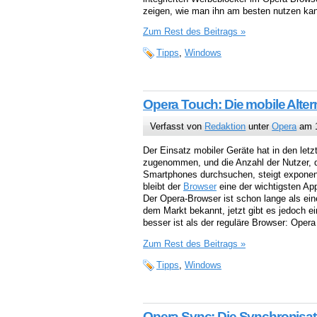
zeigen, wie man ihn am besten nutzen ka
Zum Rest des Beitrags »
Tipps
,
Windows
Opera Touch: Die mobile Alte
Verfasst von
Redaktion
unter
Opera
am 1
Der Einsatz mobiler Geräte hat in den letz
zugenommen, und die Anzahl der Nutzer, di
Smartphones durchsuchen, steigt exponen
bleibt der
Browser
eine der wichtigsten Ap
Der Opera-Browser ist schon lange als ein
dem Markt bekannt, jetzt gibt es jedoch e
besser ist als der reguläre Browser: Opera
Zum Rest des Beitrags »
Tipps
,
Windows
Opera Sync: Die Synchronisat