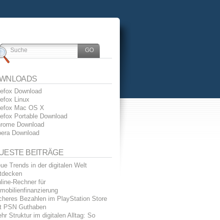
WNLOADS
refox Download
refox Linux
refox Mac OS X
refox Portable Download
rome Download
era Download
UESTE BEITRÄGE
ue Trends in der digitalen Welt
tdecken
line-Rechner für
mobilienfinanzierung
cheres Bezahlen im PlayStation Store
t PSN Guthaben
hr Struktur im digitalen Alltag: So