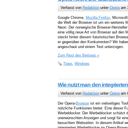
Verfasst von
Redaktion
unter
Opera
am 3
Google Chrome,
Mozilla Firefox
, Microsof
die Welt der Browser ist um ein weiteres 
Neon. Der norwegische Browser-Herstelle
eine völlig neue Art von Browser auf den 
steckt hinter diesem futuristischen Browse
er gegenüber den Konkurrenten? Wir hab
angeschaut und einem Test unterzogen.
Zum Rest des Beitrags »
Tipps
,
Windows
Wie nutzt man den integriert
Verfasst von
Redaktion
unter
Opera
am 8
Der Opera-
Browser
ist ein vielseitiges To
nützliche Funktionen bietet. Eine dieser Fu
Werbeblocker. Der Werbeblocker schützt 
unerwünschten Anzeigen und sorgt für eine
besuchten Webseiten. In diesem Artikel w
integrierten Werbeblocker im Opera-Brows