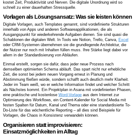
kostet Zeit, Produktivität und Nerven. Die digitale Unordnung wird so
schnell zu einer dauerhaften Stressquelle.
Vorlagen als Lösungsansatz: Was sie leisten können
Digitale Vorlagen, auch Templates genannt, sind vordefinierte Strukturen
innerhalb von Apps und anderen Softwareapplikationen, die als
Ausgangspunkt für wiederkehrende Aufgaben dienen. Sie sind quasi die
Schablonen der digitalen Welt. In Tools wie Notion, Trello, Canva,
Excel
oder CRM-Systemen übernehmen sie die grundlegende Architektur, die
der Nutzer nur noch mit Inhalten füllen muss. Ihre Stärke liegt dabei vor
allem in der Standardisierung von Abläufen.
Einmal erstellt, sorgen sie dafür, dass jeder neue Prozess nach
demselben optimierten Schema abläuft. Das spart nicht nur erhebliche
Zeit, die sonst bei jedem neuen Vorgang erneut in Planung und
Abstimmung fließen würde, sondern schafft auch deutlich mehr Klarheit.
Jeder im Team weiß, wo er welche Information findet und welcher Schritt
als Nächstes kommt. Ein Projektplan in Asana mit vordefinierten Phasen,
eine praktische und kostenlose
Word-Vorlage
aus dem Internet zur
Optimierung des Workflows, ein Content-Kalender für Social Media mit
festen Spalten für Datum, Kanal und Thema oder eine standardisierte To-
Do-Liste für das wöchentliche Reporting – all dies sind Beispiele für
Vorlagen, die Chaos in Konsistenz verwandeln können.
Organisieren statt improvisieren:
Einsatzmöglichkeiten im Alltag