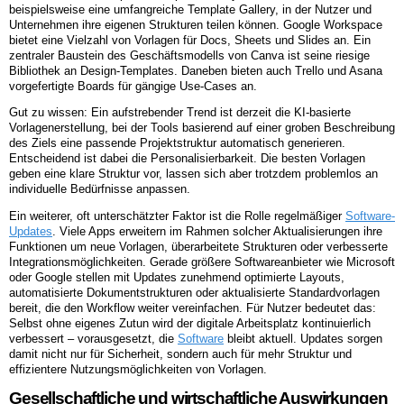
beispielsweise eine umfangreiche Template Gallery, in der Nutzer und
Unternehmen ihre eigenen Strukturen teilen können. Google Workspace
bietet eine Vielzahl von Vorlagen für Docs, Sheets und Slides an. Ein
zentraler Baustein des Geschäftsmodells von Canva ist seine riesige
Bibliothek an Design-Templates. Daneben bieten auch Trello und Asana
vorgefertigte Boards für gängige Use-Cases an.
Gut zu wissen: Ein aufstrebender Trend ist derzeit die KI-basierte
Vorlagenerstellung, bei der Tools basierend auf einer groben Beschreibung
des Ziels eine passende Projektstruktur automatisch generieren.
Entscheidend ist dabei die Personalisierbarkeit. Die besten Vorlagen
geben eine klare Struktur vor, lassen sich aber trotzdem problemlos an
individuelle Bedürfnisse anpassen.
Ein weiterer, oft unterschätzter Faktor ist die Rolle regelmäßiger
Software-
Updates
. Viele Apps erweitern im Rahmen solcher Aktualisierungen ihre
Funktionen um neue Vorlagen, überarbeitete Strukturen oder verbesserte
Integrationsmöglichkeiten. Gerade größere Softwareanbieter wie Microsoft
oder Google stellen mit Updates zunehmend optimierte Layouts,
automatisierte Dokumentstrukturen oder aktualisierte Standardvorlagen
bereit, die den Workflow weiter vereinfachen. Für Nutzer bedeutet das:
Selbst ohne eigenes Zutun wird der digitale Arbeitsplatz kontinuierlich
verbessert – vorausgesetzt, die
Software
bleibt aktuell. Updates sorgen
damit nicht nur für Sicherheit, sondern auch für mehr Struktur und
effizientere Nutzungsmöglichkeiten von Vorlagen.
Gesellschaftliche und wirtschaftliche Auswirkungen