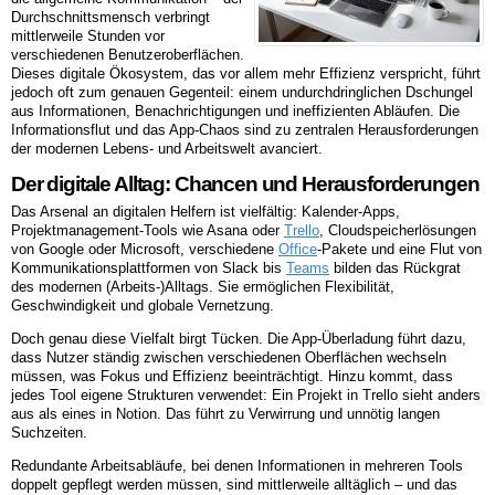
Durchschnittsmensch verbringt
mittlerweile Stunden vor
verschiedenen Benutzeroberflächen.
Dieses digitale Ökosystem, das vor allem mehr Effizienz verspricht, führt
jedoch oft zum genauen Gegenteil: einem undurchdringlichen Dschungel
aus Informationen, Benachrichtigungen und ineffizienten Abläufen. Die
Informationsflut und das App-Chaos sind zu zentralen Herausforderungen
der modernen Lebens- und Arbeitswelt avanciert.
Der digitale Alltag: Chancen und Herausforderungen
Das Arsenal an digitalen Helfern ist vielfältig: Kalender-Apps,
Projektmanagement-Tools wie Asana oder
Trello
, Cloudspeicherlösungen
von Google oder Microsoft, verschiedene
Office
-Pakete und eine Flut von
Kommunikationsplattformen von Slack bis
Teams
bilden das Rückgrat
des modernen (Arbeits-)Alltags. Sie ermöglichen Flexibilität,
Geschwindigkeit und globale Vernetzung.
Doch genau diese Vielfalt birgt Tücken. Die App-Überladung führt dazu,
dass Nutzer ständig zwischen verschiedenen Oberflächen wechseln
müssen, was Fokus und Effizienz beeinträchtigt. Hinzu kommt, dass
jedes Tool eigene Strukturen verwendet: Ein Projekt in Trello sieht anders
aus als eines in Notion. Das führt zu Verwirrung und unnötig langen
Suchzeiten.
Redundante Arbeitsabläufe, bei denen Informationen in mehreren Tools
doppelt gepflegt werden müssen, sind mittlerweile alltäglich – und das