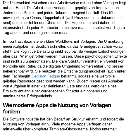
Der Unterschied zwischen einer Arbeitsweise mit und ohne Vorlagen liegt
auf der Hand. Die Arbeit ohne Vorlagen ist geprägt von Improvisation.
Jedes neue Projekt und jedes Dokument beginnt bei Null. Das führt
unweigerlich zu Chaos, Doppelarbeit (weil Prozesse nicht dokumentiert
sind) und einer fehlenden Übersicht. Die Ergebnisse sind daher oft
inkonsistent, da jeder Mitarbeiter respektive man sich selbst von Tag zu
Tag anders und neu organisieren muss.
Im Kontrast dazu stehen klare Workflows mit Vorlagen. Die Umsetzung
neuer Aufgaben ist deutlich schneller, da das Grundgerüst schon vorab
steht. Die kognitive Belastung sinkt spürbar, da weniger Entscheidungen
über das "Wie" getroffen werden müssen. Diese psychologischen Effekte
sind nicht zu unterschätzen. Die klare Struktur vermittelt ein Gefühl von
Kontrolle und Ruhe, da die digitale Umgebung vorhersehbar und besser
beherrschbar wird. Sie reduziert die Entscheidungsmüdigkeit (auch unter
dem Fachbegriff
Decision Fatigue
bekannt), sodass eine wertvolle
geistige Ressource geschont werden kann. Zudem bieten das Abhaken
von Aufgaben in einer klar definierten Liste und das Verfolgen eines
Projekts entlang einer vorgegebenen Struktur ein höheres und
unmittelbares Erfolgserlebnis.
Wie moderne Apps die Nutzung von Vorlagen
fördern
Die Softwareindustrie hat den Bedarf an Struktur erkannt und fördert die
Nutzung von Vorlagen aktiv. Viele moderne Apps verfügen daher
mittlerweile über komplette Template-Ökosysteme. Notion unterhält