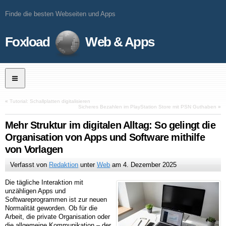
Finde die besten Webseiten und Apps
Foxload
Web & Apps
«
Tutorial: Schallplatten digitalisieren
Sicheres Bezahlen im PlayStation Store mit PSN Guthaben
»
Mehr Struktur im digitalen Alltag: So gelingt die
Organisation von Apps und Software mithilfe
von Vorlagen
Verfasst von
Redaktion
unter
Web
am
4. Dezember 2025
Die tägliche Interaktion mit
unzähligen Apps und
Softwareprogrammen ist zur neuen
Normalität geworden. Ob für die
Arbeit, die private Organisation oder
die allgemeine Kommunikation – der