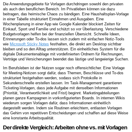
Die Anwendungsgebiete für Vorlagen durchdringen sowohl den privaten
als auch den beruflichen Bereich. Im Privatleben können sie dazu
beitragen, das heimische Chaos zu bändigen. Eine Haushaltsplan-Vorlage
in einer Tabelle strukturiert Einnahmen und Ausgaben. Eine
Wochenplanung in einer App wie Google Kalender blockiert Zeiten für
Einkauf, Sport und Familie und schützt so vor Überlastung. Verschiedene
Budgetvorlagen helfen bei der finanziellen Übersicht. Schnelle Ideen,
Erinnerungen oder To-dos lassen sich zudem mit einfachen Notiz-Tools
wie
Microsoft Sticky Notes
festhalten, die direkt am Desktop sichtbar
bleiben und so den Alltag unterstützen. Ein einheitliches System für die
digitale Dokumentenablage mit vordefinierten Ordnern für Rechnungen,
Verträge und Versicherungen beendet das lästige und langwierige Suchen.
Im Berufsleben ist der Nutzen sogar noch offensichtlicher. Eine Vorlage
für Meeting-Notizen sorgt dafür, dass Themen, Beschlüsse und To-dos
strukturiert festgehalten werden, sodass sich Protokolle in
Sekundenschnelle erstellen lassen. Im Task-Management garantieren
Ticketing-Vorlagen, dass jede Aufgabe mit denselben Informationen
(Priorität, Verantwortlichkeit und Frist) beginnt. Marketingabteilungen
planen ganze Kampagnen in vorkonfigurierten Boards. In internen Wikis
wiederum sorgen Vorlagen dafür, dass Informationen einheitlich
dargestellt werden. Indem sie Routinen erleichtern, entlasten Vorlagen
das Gehirn von repetitiven Entscheidungen und schaffen auf diese Weise
eine konstante Arbeitsqualität.
Der direkte Vergleich: Arbeiten ohne vs. mit Vorlagen