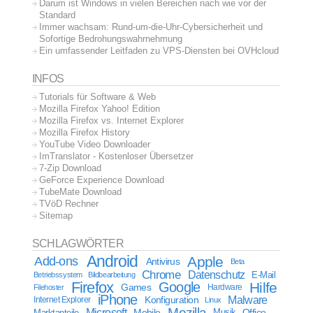
Darum ist Windows in vielen Bereichen nach wie vor der
Standard
Immer wachsam: Rund-um-die-Uhr-Cybersicherheit und
Sofortige Bedrohungswahrnehmung
Ein umfassender Leitfaden zu VPS-Diensten bei OVHcloud
INFOS
Tutorials für Software & Web
Mozilla Firefox Yahoo! Edition
Mozilla Firefox vs. Internet Explorer
Mozilla Firefox History
YouTube Video Downloader
ImTranslator - Kostenloser Übersetzer
7-Zip Download
GeForce Experience Download
TubeMate Download
TVöD Rechner
Sitemap
SCHLAGWÖRTER
Android
Apple
Add-ons
Antivirus
Beta
Chrome
Datenschutz
E-Mail
Betriebssystem
Bildbearbeitung
Firefox
Google
Hilfe
Games
Filehoster
Hardware
iPhone
Malware
Internet Explorer
Konfiguration
Linux
Mozilla
Microsoft
Mobile
Marktanteile
Musik
Office