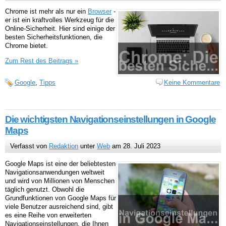
Chrome ist mehr als nur ein
Browser
-
er ist ein kraftvolles Werkzeug für die
Online-Sicherheit. Hier sind einige der
besten Sicherheitsfunktionen, die
Chrome bietet.
Zum Rest des Beitrags »
Google
,
Tipps
Keine Kommentare
Die wichtigsten Navigationseinstellungen in Google
Maps
Verfasst von
Redaktion
unter
Web
am 28. Juli 2023
Google Maps ist eine der beliebtesten
Navigationsanwendungen weltweit
und wird von Millionen von Menschen
täglich genutzt. Obwohl die
Grundfunktionen von Google Maps für
viele Benutzer ausreichend sind, gibt
es eine Reihe von erweiterten
Navigationseinstellungen, die Ihnen