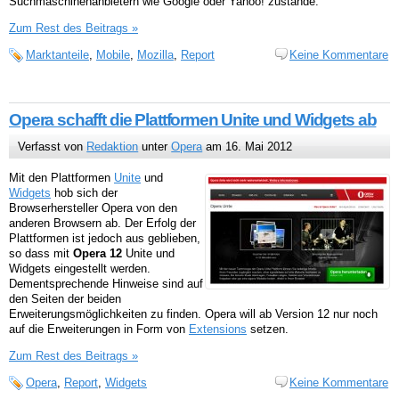
Suchmaschinenanbietern wie Google oder Yahoo! zustande.
Zum Rest des Beitrags »
Marktanteile
,
Mobile
,
Mozilla
,
Report
Keine Kommentare
Opera schafft die Plattformen Unite und Widgets ab
Verfasst von
Redaktion
unter
Opera
am 16. Mai 2012
Mit den Plattformen
Unite
und
Widgets
hob sich der
Browserhersteller Opera von den
anderen Browsern ab. Der Erfolg der
Plattformen ist jedoch aus geblieben,
so dass mit
Opera 12
Unite und
Widgets eingestellt werden.
Dementsprechende Hinweise sind auf
den Seiten der beiden
Erweiterungsmöglichkeiten zu finden. Opera will ab Version 12 nur noch
auf die Erweiterungen in Form von
Extensions
setzen.
Zum Rest des Beitrags »
Opera
,
Report
,
Widgets
Keine Kommentare