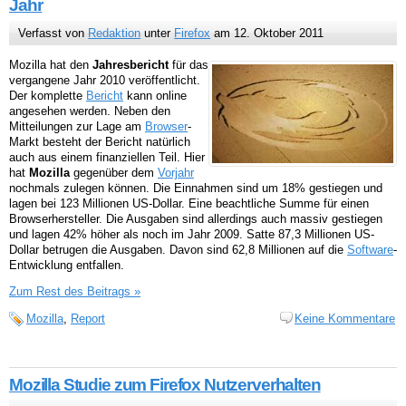
Jahr
Verfasst von
Redaktion
unter
Firefox
am 12. Oktober 2011
Mozilla hat den
Jahresbericht
für das
vergangene Jahr 2010 veröffentlicht.
Der komplette
Bericht
kann online
angesehen werden. Neben den
Mitteilungen zur Lage am
Browser
-
Markt besteht der Bericht natürlich
auch aus einem finanziellen Teil. Hier
hat
Mozilla
gegenüber dem
Vorjahr
nochmals zulegen können. Die Einnahmen sind um 18% gestiegen und
lagen bei 123 Millionen US-Dollar. Eine beachtliche Summe für einen
Browserhersteller. Die Ausgaben sind allerdings auch massiv gestiegen
und lagen 42% höher als noch im Jahr 2009. Satte 87,3 Millionen US-
Dollar betrugen die Ausgaben. Davon sind 62,8 Millionen auf die
Software
-
Entwicklung entfallen.
Zum Rest des Beitrags »
Mozilla
,
Report
Keine Kommentare
Mozilla Studie zum Firefox Nutzerverhalten