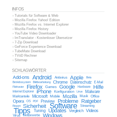
INFOS
Tutorials für Software & Web
Mozilla Firefox Yahoo! Edition
Mozilla Firefox vs. Internet Explorer
Mozilla Firefox History
YouTube Video Downloader
ImTranslator - Kostenloser Übersetzer
7-Zip Download
GeForce Experience Download
TubeMate Download
TVöD Rechner
Sitemap
SCHLAGWÖRTER
Android
Apple
Add-ons
Antivirus
Beta
Chrome
Datenschutz
E-Mail
Betriebssystem
Bildbearbeitung
Firefox
Google
Hilfe
Games
Filehoster
Hardware
iPhone
Malware
Internet Explorer
Konfiguration
Linux
Mozilla
Microsoft
Mobile
Marktanteile
Musik
Office
Probleme
Ratgeber
Opera
Preview
OS
PDF
Software
Sicherheit
Streaming
Report
Tipps
Updates
Videos
Tuning
Vergleich
Windows
Virus
Wettbewerbe