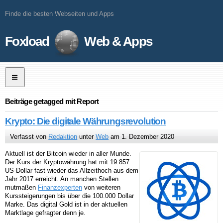
Finde die besten Webseiten und Apps
Foxload
Web & Apps
Beiträge getagged mit Report
Krypto: Die digitale Währungsrevolution
Verfasst von
Redaktion
unter
Web
am 1. Dezember 2020
Aktuell ist der Bitcoin wieder in aller Munde.
Der Kurs der Kryptowährung hat mit 19.857
US-Dollar fast wieder das Allzeithoch aus dem
Jahr 2017 erreicht. An manchen Stellen
mutmaßen
Finanzexperten
von weiteren
Kurssteigerungen bis über die 100.000 Dollar
Marke. Das digital Gold ist in der aktuellen
Marktlage gefragter denn je.