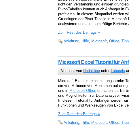
richtigen Verständnis und einigen grundle
Pivot-Tabellen können auch Anfänger in Ex
profitieren. In diesem Blogartikel werfen wi
Grundlagen der Pivot-Tabelle in Microsof
analysieren und aussagekräftige Berichte z
Zum Rest des Beitrags »
Anleitung
,
Hilfe
,
Microsoft
,
Office
,
Tipp
Microsoft Excel Tutorial für An
Verfasst von
Redaktion
unter
Tutorials
am
Microsoft Excel ist eine leistungsstarke T
die von Millionen von Menschen auf der g
und in
Microsoft Office
enthalten ist. Es b
und Möglichkeiten zur Datenanalyse, -visu
In diesem Tutorial für Anfänger werden wi
Funktionen und Werkzeugen von Excel ve
Zum Rest des Beitrags »
Anleitung
,
Hilfe
,
Microsoft
,
Office
,
Tipp