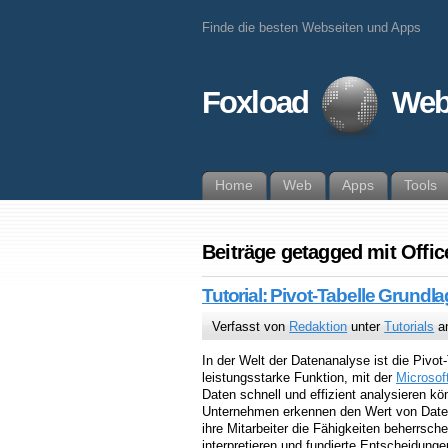
Finde die besten Webseiten und Apps
Foxload
Web
Home
Web
Apps
Tools
Beiträge getagged mit Offic
Tutorial: Pivot-Tabelle Grundl
Verfasst von
Redaktion
unter
Tutorials
am
In der Welt der Datenanalyse ist die Pivot
leistungsstarke Funktion, mit der
Microsof
Daten schnell und effizient analysieren k
Unternehmen erkennen den Wert von Daten
ihre Mitarbeiter die Fähigkeiten beherrsch
interpretieren und fundierte Entscheidunge