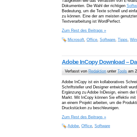
Tätigkeiten wie das Verfassen von E-Mails
Dokumenten. Die Wahl der richtigen
Softw
Bedeutung, um die Texte schnell und einfa
zu können. Eine der am meisten genutzten 
Textverarbeitung ist WordPerfect.
Zum Rest des Beitrags »
Microsoft
,
Office
,
Software
,
Tipps
,
Win
Adobe InCopy Download – Das 
Verfasst von
Redaktion
unter
Tools
am 2
Adobe InCopy ist ein kollaboratives Schrei
Schriftsteller und Designer entwickelt wurd
Ergänzung zu Adobe InDesign, einem der 
Markt. Mit InCopy können Sie effektiv mi
an einem Projekt arbeiten, um die Produkt
Druckstücken zu beschleunigen.
Zum Rest des Beitrags »
Adobe
,
Office
,
Software