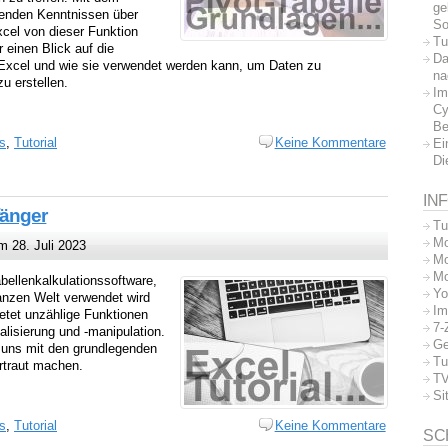
ge
genden Kenntnissen über
So
cel von dieser Funktion
Tu
r einen Blick auf die
Da
t Excel und wie sie verwendet werden kann, um Daten zu
na
u erstellen.
Im
Cy
Be
s
,
Tutorial
Keine Kommentare
Ei
Di
IN
fänger
Tu
Mo
 28. Juli 2023
Mo
Mo
abellenkalkulationssoftware,
Yo
anzen Welt verwendet wird
Im
ietet unzählige Funktionen
7-
alisierung und -manipulation.
Ge
r uns mit den grundlegenden
Tu
rtraut machen.
TV
Si
s
,
Tutorial
Keine Kommentare
SC