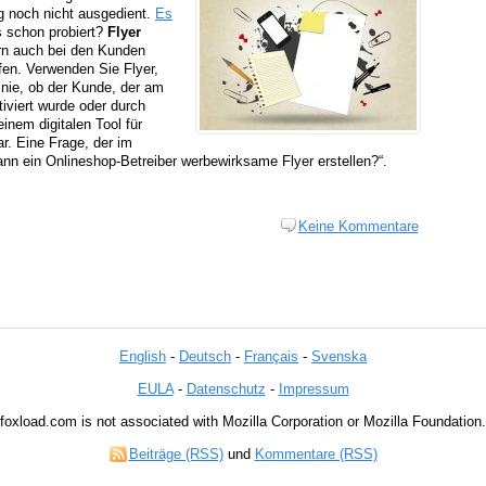
g noch nicht ausgedient.
Es
s schon probiert?
Flyer
ern auch bei den Kunden
ffen. Verwenden Sie Flyer,
 nie, ob der Kunde, der am
iviert wurde oder durch
einem digitalen Tool für
ar. Eine Frage, der im
nn ein Onlineshop-Betreiber werbewirksame Flyer erstellen?“.
Keine Kommentare
English
-
Deutsch
-
Français
-
Svenska
EULA
-
Datenschutz
-
Impressum
foxload.com is not associated with Mozilla Corporation or Mozilla Foundation.
Beiträge (RSS)
und
Kommentare (RSS)