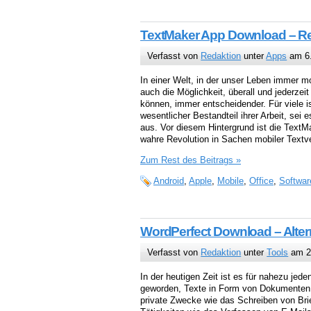
TextMaker App Download – Rev
Verfasst von
Redaktion
unter
Apps
am 6.
In einer Welt, in der unser Leben immer mo
auch die Möglichkeit, überall und jederzeit
können, immer entscheidender. Für viele is
wesentlicher Bestandteil ihrer Arbeit, sei
aus. Vor diesem Hintergrund ist die Text
wahre Revolution in Sachen mobiler Textve
Zum Rest des Beitrags »
Android
,
Apple
,
Mobile
,
Office
,
Softwar
WordPerfect Download – Altern
Verfasst von
Redaktion
unter
Tools
am 2.
In der heutigen Zeit ist es für nahezu jede
geworden, Texte in Form von Dokumenten z
private Zwecke wie das Schreiben von Brie