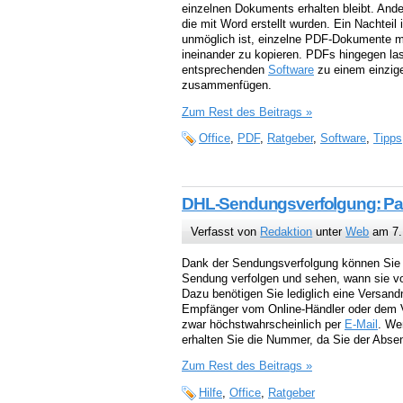
einzelnen Dokuments erhalten bleibt. And
die mit Word erstellt wurden. Ein Nachteil 
unmöglich ist, einzelne PDF-Dokumente mi
ineinander zu kopieren. PDFs hingegen las
entsprechenden
Software
zu einem einzi
zusammenfügen.
Zum Rest des Beitrags »
Office
,
PDF
,
Ratgeber
,
Software
,
Tipps
DHL-Sendungsverfolgung: Pake
Verfasst von
Redaktion
unter
Web
am 7.
Dank der Sendungsverfolgung können Sie d
Sendung verfolgen und sehen, wann sie vor
Dazu benötigen Sie lediglich eine Versand
Empfänger vom Online-Händler oder dem Ve
zwar höchstwahrscheinlich per
E-Mail
. We
erhalten Sie die Nummer, da Sie der Absen
Zum Rest des Beitrags »
Hilfe
,
Office
,
Ratgeber