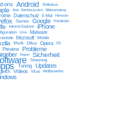
Android
d-ons
Antivirus
ple
Beta
Betriebssystem
Bildbearbeitung
rome
Datenschutz
E-Mail
Filehoster
refox
Google
Games
Hardware
lfe
iPhone
Internet Explorer
Malware
figuration
Linux
Microsoft
Mobile
tanteile
zilla
Opera
Musik
Office
OS
Probleme
Preview
tgeber
Sicherheit
Report
oftware
Streaming
ipps
Updates
Tuning
Videos
gleich
Virus
Wettbewerbe
indows