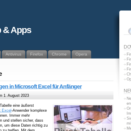
 & Apps
DO
Antivirus
Firefox
Chrome
Opera
Fi
Fi
Fi
Fi
e
Ch
Op
agen in Microsoft Excel für Anfänger
NE
 1. August 2023
Ne
en
-Tabelle eine äußerst
On
t Excel
-Anwender komplexe
Im
önnen. Immer mehr
Si
 und stellen sicher, dass
mi
en, um diese Daten richtig zu
Me
n zu treffen. Mit dem