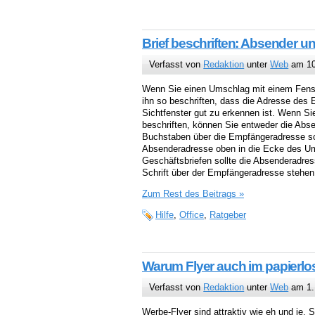
Brief beschriften: Absender u
Verfasst von
Redaktion
unter
Web
am 10
Wenn Sie einen Umschlag mit einem Fens
ihn so beschriften, dass die Adresse des
Sichtfenster gut zu erkennen ist. Wenn 
beschriften, können Sie entweder die Abse
Buchstaben über die Empfängeradresse sc
Absenderadresse oben in die Ecke des Um
Geschäftsbriefen sollte die Absenderadres
Schrift über der Empfängeradresse stehen
Zum Rest des Beitrags »
Hilfe
,
Office
,
Ratgeber
Warum Flyer auch im papierlose
Verfasst von
Redaktion
unter
Web
am 1.
Werbe-Flyer sind attraktiv wie eh und je. Se