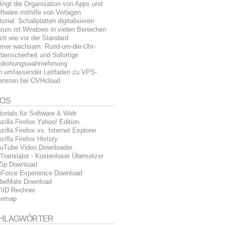
lingt die Organisation von Apps und
ftware mithilfe von Vorlagen
torial: Schallplatten digitalisieren
rum ist Windows in vielen Bereichen
ch wie vor der Standard
mer wachsam: Rund-um-die-Uhr-
bersicherheit und Sofortige
drohungswahrnehmung
n umfassender Leitfaden zu VPS-
ensten bei OVHcloud
FOS
torials für Software & Web
zilla Firefox Yahoo! Edition
zilla Firefox vs. Internet Explorer
zilla Firefox History
uTube Video Downloader
Translator - Kostenloser Übersetzer
Zip Download
Force Experience Download
beMate Download
öD Rechner
temap
HLAGWÖRTER