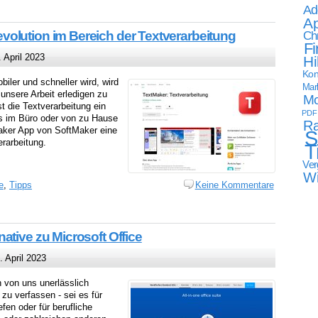
Ad
Ap
Ch
olution im Bereich der Textverarbeitung
Fi
 April 2023
Hi
Kon
biler und schneller wird, wird
Mark
 unsere Arbeit erledigen zu
Mo
t die Textverarbeitung ein
PDF
 es im Büro oder von zu Hause
Ra
Maker App von SoftMaker eine
S
rarbeitung.
T
Ver
W
e
,
Tipps
Keine Kommentare
ative zu Microsoft Office
 April 2023
n von uns unerlässlich
u verfassen - sei es für
fen oder für berufliche