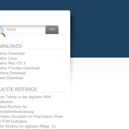
WNLOADS
refox Download
refox Linux
refox Mac OS X
refox Portable Download
rome Download
era Download
UESTE BEITRÄGE
ue Trends in der digitalen Welt
tdecken
line-Rechner für
mobilienfinanzierung
cheres Bezahlen im PlayStation Store
t PSN Guthaben
hr Struktur im digitalen Alltag: So