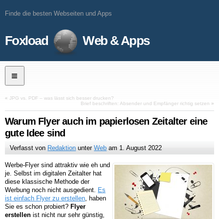
Finde die besten Webseiten und Apps
Foxload
Web & Apps
«
JPG vs. PDF – was lässt sich besser drucken?
Brief beschriften: Absender und Empfänger richtig setzen
»
Warum Flyer auch im papierlosen Zeitalter eine
gute Idee sind
Verfasst von
Redaktion
unter
Web
am
1. August 2022
Werbe-Flyer sind attraktiv wie eh und
je. Selbst im digitalen Zeitalter hat
diese klassische Methode der
Werbung noch nicht ausgedient.
Es
ist einfach Flyer zu erstellen
, haben
Sie es schon probiert?
Flyer
erstellen
ist nicht nur sehr günstig,