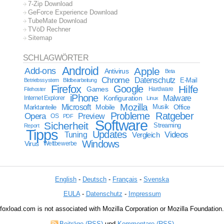
7-Zip Download
GeForce Experience Download
TubeMate Download
TVöD Rechner
Sitemap
SCHLAGWÖRTER
Android
Apple
Add-ons
Antivirus
Beta
Chrome
Datenschutz
E-Mail
Betriebssystem
Bildbearbeitung
Firefox
Google
Hilfe
Games
Filehoster
Hardware
iPhone
Malware
Internet Explorer
Konfiguration
Linux
Mozilla
Microsoft
Mobile
Marktanteile
Musik
Office
Probleme
Ratgeber
Opera
Preview
OS
PDF
Software
Sicherheit
Streaming
Report
Tipps
Updates
Videos
Tuning
Vergleich
Windows
Virus
Wettbewerbe
English
-
Deutsch
-
Français
-
Svenska
EULA
-
Datenschutz
-
Impressum
foxload.com is not associated with Mozilla Corporation or Mozilla Foundation.
Beiträge (RSS)
und
Kommentare (RSS)