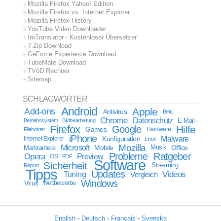
Mozilla Firefox Yahoo! Edition
Mozilla Firefox vs. Internet Explorer
Mozilla Firefox History
YouTube Video Downloader
ImTranslator - Kostenloser Übersetzer
7-Zip Download
GeForce Experience Download
TubeMate Download
TVöD Rechner
Sitemap
SCHLAGWÖRTER
Android
Apple
Add-ons
Antivirus
Beta
Chrome
Datenschutz
E-Mail
Betriebssystem
Bildbearbeitung
Firefox
Google
Hilfe
Games
Filehoster
Hardware
iPhone
Malware
Internet Explorer
Konfiguration
Linux
Mozilla
Microsoft
Mobile
Marktanteile
Musik
Office
Probleme
Ratgeber
Opera
Preview
OS
PDF
Software
Sicherheit
Streaming
Report
Tipps
Updates
Videos
Tuning
Vergleich
Windows
Virus
Wettbewerbe
English
-
Deutsch
-
Français
-
Svenska