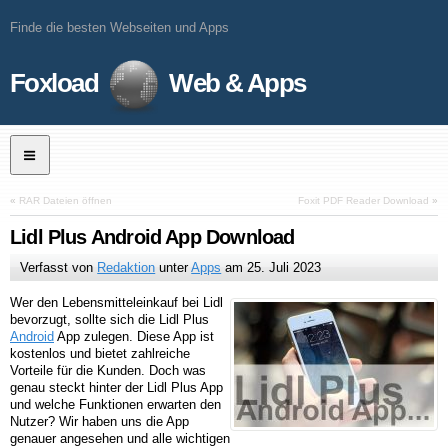
Finde die besten Webseiten und Apps
Foxload
Web & Apps
«
RAR Dateien öffnen
Foxit PDF Reader Download
»
Lidl Plus Android App Download
Verfasst von
Redaktion
unter
Apps
am
25. Juli 2023
Wer den Lebensmitteleinkauf bei Lidl
bevorzugt, sollte sich die Lidl Plus
Android
App zulegen. Diese App ist
kostenlos und bietet zahlreiche
Vorteile für die Kunden. Doch was
genau steckt hinter der Lidl Plus App
und welche Funktionen erwarten den
Nutzer? Wir haben uns die App
genauer angesehen und alle wichtigen