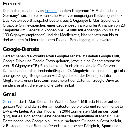
Freenet
Durch die Teilnahme von
Freenet
an dem Programm "E-Mail made in
Germany" wird Ihre elektronische Post vor neugierigen Blicken geschützt.
Das kostenlose Basispaket besteht aus 1 Gigabyte E-Mail-Speicher, 2
Gigabyte Online-Speicher, einer Größenbeschränkung für Anhänge von 20
Megabyte (im Gegenzug können Sie E-Mails mit Anhängen von bis zu
100 Gigabyte empfangen) und der Möglichkeit, Nachrichten von bis zu
drei weiteren Anbietern in Ihrem Freenet-Posteingang zu verwalten.
Google-Dienste
Derzeit haben die kombinierten Google-Dienste, zu denen Google Mail,
Google Drive und Google Fotos gehören, jeweils eine Gesamtkapazität
von 15 Gigabyte (GB) Speicherplatz. Auch die maximale Größe von
Dateianhängen, die standardmäßig auf 25 Megabyte festgelegt ist, gilt als
eher großzügig. Bei größeren Anhängen bietet der Dienst jetzt die
Möglichkeit, einen Link zum Speicherort der Datei auf Google Drive zu
senden, anstatt die eigentliche Datei selbst.
Gmail
Gmail
ist der E-Mail-Dienst der Wahl für über 1 Milliarde Nutzer auf der
ganzen Welt und damit der am weitesten verbreitete und renommierteste
E-Mail-Anbieter. Als das Programm 2004 zum ersten Mal an den Start
ging, hat es sich schnell eine begeisterte Fangemeinde aufgebaut. Der
Posteingang von Google Mail ist aus mehreren Gründen äußerst beliebt,
z.B. wegen seiner Benutzerfreundlichkeit, seiner Fähigkeit, Spam und