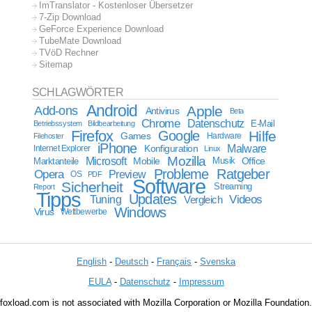
ImTranslator - Kostenloser Übersetzer
7-Zip Download
GeForce Experience Download
TubeMate Download
TVöD Rechner
Sitemap
SCHLAGWÖRTER
Android
Apple
Add-ons
Antivirus
Beta
Chrome
Datenschutz
E-Mail
Betriebssystem
Bildbearbeitung
Firefox
Google
Hilfe
Games
Filehoster
Hardware
iPhone
Malware
Internet Explorer
Konfiguration
Linux
Mozilla
Microsoft
Mobile
Marktanteile
Musik
Office
Probleme
Ratgeber
Opera
Preview
OS
PDF
Software
Sicherheit
Streaming
Report
Tipps
Updates
Videos
Tuning
Vergleich
Windows
Virus
Wettbewerbe
English
-
Deutsch
-
Français
-
Svenska
EULA
-
Datenschutz
-
Impressum
foxload.com is not associated with Mozilla Corporation or Mozilla Foundation.