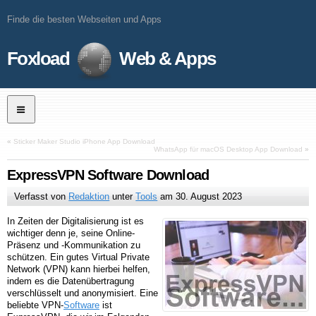
Finde die besten Webseiten und Apps
Foxload
Web & Apps
«
Sticker Maker Studio iPhone App Download
WhatsApp für macOS Desktop App Download
»
ExpressVPN Software Download
Verfasst von
Redaktion
unter
Tools
am
30. August 2023
In Zeiten der Digitalisierung ist es
wichtiger denn je, seine Online-
Präsenz und -Kommunikation zu
schützen. Ein gutes Virtual Private
Network (VPN) kann hierbei helfen,
indem es die Datenübertragung
verschlüsselt und anonymisiert. Eine
beliebte VPN-
Software
ist