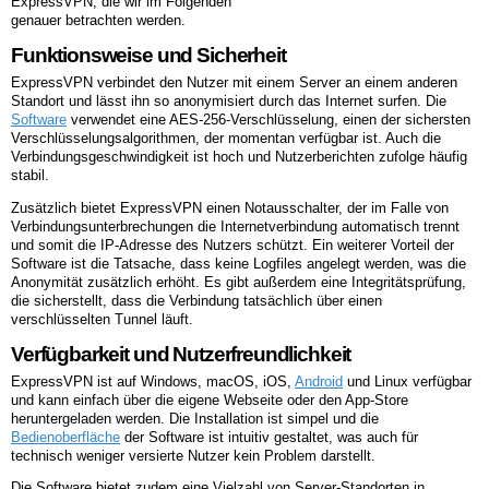
ExpressVPN, die wir im Folgenden
genauer betrachten werden.
Funktionsweise und Sicherheit
ExpressVPN verbindet den Nutzer mit einem Server an einem anderen
Standort und lässt ihn so anonymisiert durch das Internet surfen. Die
Software
verwendet eine AES-256-Verschlüsselung, einen der sichersten
Verschlüsselungsalgorithmen, der momentan verfügbar ist. Auch die
Verbindungsgeschwindigkeit ist hoch und Nutzerberichten zufolge häufig
stabil.
Zusätzlich bietet ExpressVPN einen Notausschalter, der im Falle von
Verbindungsunterbrechungen die Internetverbindung automatisch trennt
und somit die IP-Adresse des Nutzers schützt. Ein weiterer Vorteil der
Software ist die Tatsache, dass keine Logfiles angelegt werden, was die
Anonymität zusätzlich erhöht. Es gibt außerdem eine Integritätsprüfung,
die sicherstellt, dass die Verbindung tatsächlich über einen
verschlüsselten Tunnel läuft.
Verfügbarkeit und Nutzerfreundlichkeit
ExpressVPN ist auf Windows, macOS, iOS,
Android
und Linux verfügbar
und kann einfach über die eigene Webseite oder den App-Store
heruntergeladen werden. Die Installation ist simpel und die
Bedienoberfläche
der Software ist intuitiv gestaltet, was auch für
technisch weniger versierte Nutzer kein Problem darstellt.
Die Software bietet zudem eine Vielzahl von Server-Standorten in