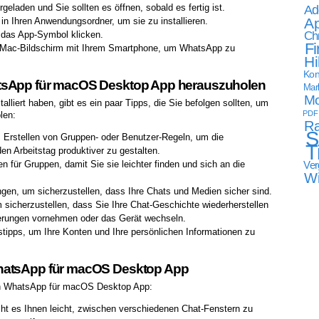
geladen und Sie sollten es öffnen, sobald es fertig ist.
Ad
Ap
 Ihren Anwendungsordner, um sie zu installieren.
Ch
 das App-Symbol klicken.
Fi
Mac-Bildschirm mit Ihrem Smartphone, um WhatsApp zu
Hi
Kon
tsApp für macOS Desktop App herauszuholen
Mark
Mo
lliert haben, gibt es ein paar Tipps, die Sie befolgen sollten, um
PDF
len:
Ra
S
s Erstellen von Gruppen- oder Benutzer-Regeln, um die
T
n Arbeitstag produktiver zu gestalten.
Ver
für Gruppen, damit Sie sie leichter finden und sich an die
W
ngen, um sicherzustellen, dass Ihre Chats und Medien sicher sind.
 sicherzustellen, dass Sie Ihre Chat-Geschichte wiederherstellen
ierungen vornehmen oder das Gerät wechseln.
stipps, um Ihre Konten und Ihre persönlichen Informationen zu
WhatsApp für macOS Desktop App
von WhatsApp für macOS Desktop App:
 es Ihnen leicht, zwischen verschiedenen Chat-Fenstern zu