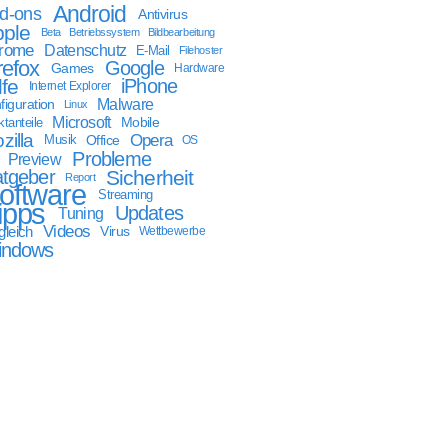
Android
d-ons
Antivirus
ple
Beta
Betriebssystem
Bildbearbeitung
rome
Datenschutz
E-Mail
Filehoster
refox
Google
Games
Hardware
lfe
iPhone
Internet Explorer
Malware
figuration
Linux
Microsoft
Mobile
tanteile
zilla
Opera
Musik
Office
OS
Probleme
Preview
tgeber
Sicherheit
Report
oftware
Streaming
ipps
Updates
Tuning
Videos
gleich
Virus
Wettbewerbe
indows