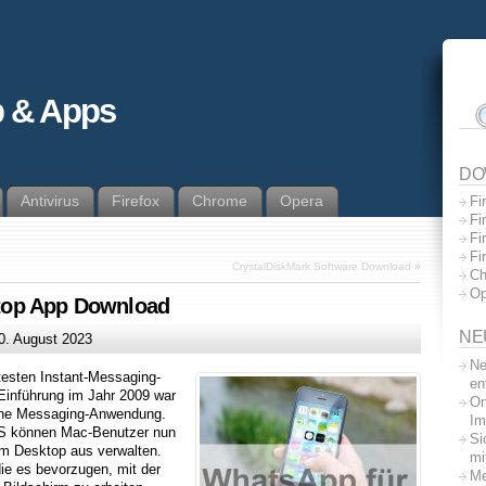
 & Apps
DO
Antivirus
Firefox
Chrome
Opera
Fi
Fi
Fi
Fi
CrystalDiskMark Software Download
»
Ch
Op
top App Download
NE
0. August 2023
Ne
testen Instant-Messaging-
en
Einführung im Jahr 2009 war
On
che Messaging-Anwendung.
Im
S können Mac-Benutzer nun
Si
em Desktop aus verwalten.
mi
 die es bevorzugen, mit der
Me