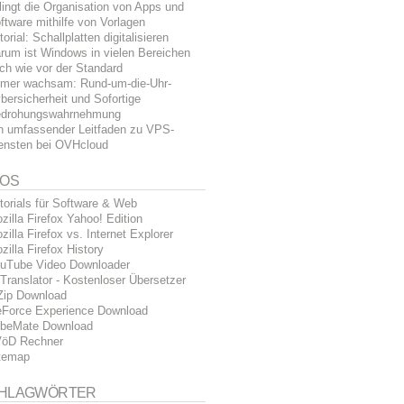
lingt die Organisation von Apps und
ftware mithilfe von Vorlagen
torial: Schallplatten digitalisieren
rum ist Windows in vielen Bereichen
ch wie vor der Standard
mer wachsam: Rund-um-die-Uhr-
bersicherheit und Sofortige
drohungswahrnehmung
n umfassender Leitfaden zu VPS-
ensten bei OVHcloud
FOS
torials für Software & Web
zilla Firefox Yahoo! Edition
zilla Firefox vs. Internet Explorer
zilla Firefox History
uTube Video Downloader
Translator - Kostenloser Übersetzer
Zip Download
Force Experience Download
beMate Download
öD Rechner
temap
HLAGWÖRTER