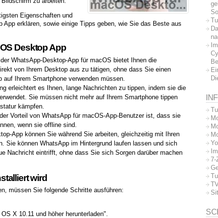
 Bildschirm zu arbeiten.
ge
So
htigsten Eigenschaften und
Tu
App erklären, sowie einige Tipps geben, wie Sie das Beste aus
Da
na
Im
acOS Desktop App
Cy
der WhatsApp-Desktop-App für macOS bietet Ihnen die
Be
irekt von Ihrem Desktop aus zu tätigen, ohne dass Sie einen
Ei
Di
pp auf Ihrem Smartphone verwenden müssen.
 erleichtert es Ihnen, lange Nachrichten zu tippen, indem sie die
IN
verwendet. Sie müssen nicht mehr auf Ihrem Smartphone tippen
astatur kämpfen.
Tu
der Vorteil von WhatsApp für macOS-App-Benutzer ist, dass sie
Mo
nnen, wenn sie offline sind.
Mo
p-App können Sie während Sie arbeiten, gleichzeitig mit Ihren
Mo
Yo
. Sie können WhatsApp im Hintergrund laufen lassen und sich
Im
e Nachricht eintrifft, ohne dass Sie sich Sorgen darüber machen
7-
Ge
Tu
alliert wird
TV
en, müssen Sie folgende Schritte ausführen:
Si
.
SC
c OS X 10.11 und höher herunterladen".