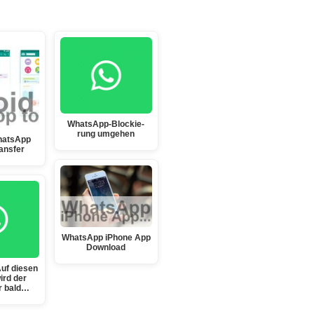
Whats­App-Blo­ckie­
rung umge­hen
hatsApp
ansfer
WhatsApp iPhone App
Download
uf diesen
ird der
r bald…