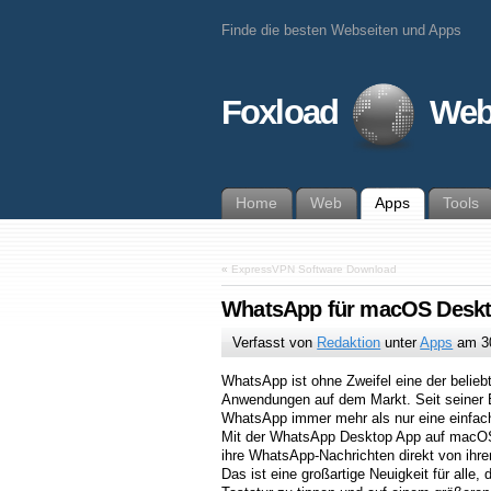
Finde die besten Webseiten und Apps
Foxload
Web
Home
Web
Apps
Tools
«
ExpressVPN Software Download
WhatsApp für macOS Desk
Verfasst von
Redaktion
unter
Apps
am
3
WhatsApp ist ohne Zweifel eine der belieb
Anwendungen auf dem Markt. Seit seiner 
WhatsApp immer mehr als nur eine einfa
Mit der WhatsApp Desktop App auf macO
ihre WhatsApp-Nachrichten direkt von ihr
Das ist eine großartige Neuigkeit für alle,