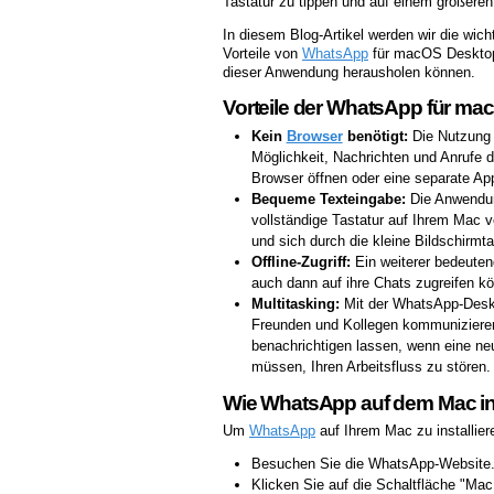
Tastatur zu tippen und auf einem größeren
In diesem Blog-Artikel werden wir die wic
Vorteile von
WhatsApp
für macOS Desktop 
dieser Anwendung herausholen können.
Vorteile der WhatsApp für m
Kein
Browser
benötigt:
Die Nutzung 
Möglichkeit, Nachrichten und Anrufe d
Browser öffnen oder eine separate A
Bequeme Texteingabe:
Die Anwendung
vollständige Tastatur auf Ihrem Mac 
und sich durch die kleine Bildschirmt
Offline-Zugriff:
Ein weiterer bedeuten
auch dann auf ihre Chats zugreifen kö
Multitasking:
Mit der WhatsApp-Deskto
Freunden und Kollegen kommunizieren
benachrichtigen lassen, wenn eine neu
müssen, Ihren Arbeitsfluss zu stören.
Wie WhatsApp auf dem Mac inst
Um
WhatsApp
auf Ihrem Mac zu installier
Besuchen Sie die WhatsApp-Website
Klicken Sie auf die Schaltfläche "Ma