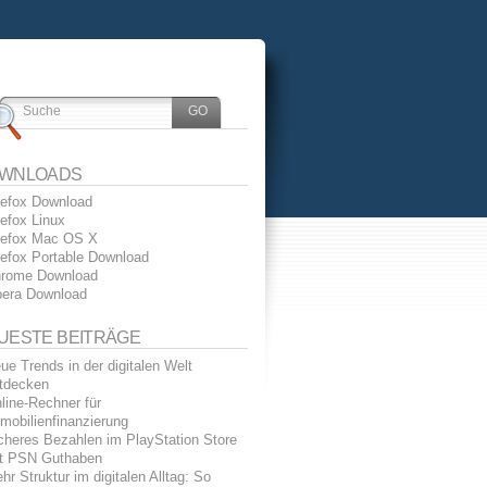
WNLOADS
refox Download
refox Linux
refox Mac OS X
refox Portable Download
rome Download
era Download
UESTE BEITRÄGE
ue Trends in der digitalen Welt
tdecken
line-Rechner für
mobilienfinanzierung
cheres Bezahlen im PlayStation Store
t PSN Guthaben
hr Struktur im digitalen Alltag: So