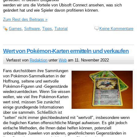
werden wir uns die Vorteile von Ubisoft Connect ansehen, was sich
geändert hat und wie Spieler davon profitieren können.
Zum Rest des Beitrags »
Games
,
Software
,
Tipps
,
Tutorial
Keine Kommentare
Wert von Pokémon-Karten ermitteln und verkaufen
Verfasst von
Redaktion
unter
Web
am 11. November 2022
Fans durchstöbern ihre Sammlungen
von Pokémon-Sammelkarten in der
Hoffnung, seltene und wertvolle
Pokémon-Figuren und -Gegenstände
wiederzuentdecken. Wenn Sie wissen
wollen, wie viel Ihre Pokémon-Karten
wert sind, müssen Sie zunächst
einige grundlegende Informationen
über sie sammeln. Schließlich ist
"selten" nicht immer gleichbedeutend mit "wertvoll", insbesondere wenn
die fraglichen Karten offensichtliche Mängel aufweisen. Es gibt jedoch
einfache Methoden, die Ihnen dabei helfen können, potenziell
unbezahlbare Juwelen von anderen, gewöhnlicheren Gegenständen in