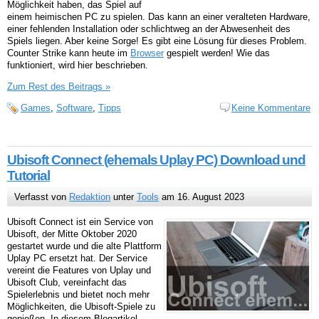
Möglichkeit haben, das Spiel auf
einem heimischen PC zu spielen. Das kann an einer veralteten Hardware,
einer fehlenden Installation oder schlichtweg an der Abwesenheit des
Spiels liegen. Aber keine Sorge! Es gibt eine Lösung für dieses Problem.
Counter Strike kann heute im
Browser
gespielt werden! Wie das
funktioniert, wird hier beschrieben.
Zum Rest des Beitrags »
Games
,
Software
,
Tipps
Keine Kommentare
Ubisoft Connect (ehemals Uplay PC) Download und
Tutorial
Verfasst von
Redaktion
unter
Tools
am 16. August 2023
Ubisoft Connect ist ein Service von
Ubisoft, der Mitte Oktober 2020
gestartet wurde und die alte Plattform
Uplay PC ersetzt hat. Der Service
vereint die Features von Uplay und
Ubisoft Club, vereinfacht das
Spielerlebnis und bietet noch mehr
Möglichkeiten, die Ubisoft-Spiele zu
genießen. In diesem Blogartikel