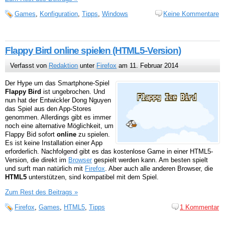
Games
,
Konfiguration
,
Tipps
,
Windows
Keine Kommentare
Flappy Bird online spielen (HTML5-Version)
Verfasst von
Redaktion
unter
Firefox
am 11. Februar 2014
Der Hype um das Smartphone-Spiel
Flappy Bird
ist ungebrochen. Und
nun hat der Entwickler Dong Nguyen
das Spiel aus den App-Stores
genommen. Allerdings gibt es immer
noch eine alternative Möglichkeit, um
Flappy Bid sofort
online
zu spielen.
Es ist keine Installation einer App
erforderlich. Nachfolgend gibt es das kostenlose Game in einer HTML5-
Version, die direkt im
Browser
gespielt werden kann. Am besten spielt
und surft man natürlich mit
Firefox
. Aber auch alle anderen Browser, die
HTML5
unterstützen, sind kompatibel mit dem Spiel.
Zum Rest des Beitrags »
Firefox
,
Games
,
HTML5
,
Tipps
1 Kommentar