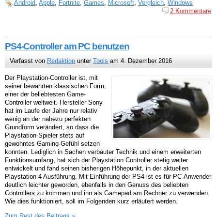
Android
,
Apple
,
Fortnite
,
Games
,
Microsoft
,
Vergleich
,
Windows
2 Kommentare
PS4-Controller am PC benutzen
Verfasst von
Redaktion
unter
Tools
am 4. Dezember 2016
Der Playstation-Controller ist, mit
seiner bewährten klassischen Form,
einer der beliebtesten Game-
Controller weltweit. Hersteller Sony
hat im Laufe der Jahre nur relativ
wenig an der nahezu perfekten
Grundform verändert, so dass die
Playstation-Spieler stets auf
gewohntes Gaming-Gefühl setzen
konnten. Lediglich in Sachen verbauter Technik und einem erweiterten
Funktionsumfang, hat sich der Playstation Controller stetig weiter
entwickelt und fand seinen bisherigen Höhepunkt, in der aktuellen
Playstation 4 Ausführung. Mit Einführung der PS4 ist es für PC-Anwender
deutlich leichter geworden, ebenfalls in den Genuss des beliebten
Controllers zu kommen und ihn als Gamepad am Rechner zu verwenden.
Wie dies funktioniert, soll im Folgenden kurz erläutert werden.
Zum Rest des Beitrags »