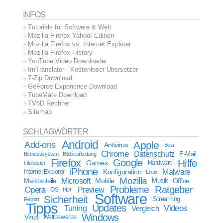
INFOS
Tutorials für Software & Web
Mozilla Firefox Yahoo! Edition
Mozilla Firefox vs. Internet Explorer
Mozilla Firefox History
YouTube Video Downloader
ImTranslator - Kostenloser Übersetzer
7-Zip Download
GeForce Experience Download
TubeMate Download
TVöD Rechner
Sitemap
SCHLAGWÖRTER
Android
Apple
Add-ons
Antivirus
Beta
Chrome
Datenschutz
E-Mail
Betriebssystem
Bildbearbeitung
Firefox
Google
Hilfe
Games
Filehoster
Hardware
iPhone
Malware
Internet Explorer
Konfiguration
Linux
Mozilla
Microsoft
Mobile
Marktanteile
Musik
Office
Probleme
Ratgeber
Opera
Preview
OS
PDF
Software
Sicherheit
Streaming
Report
Tipps
Updates
Videos
Tuning
Vergleich
Windows
Virus
Wettbewerbe