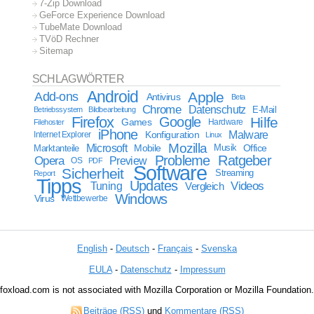
7-Zip Download
GeForce Experience Download
TubeMate Download
TVöD Rechner
Sitemap
SCHLAGWÖRTER
Android
Apple
Add-ons
Antivirus
Beta
Chrome
Datenschutz
E-Mail
Betriebssystem
Bildbearbeitung
Firefox
Google
Hilfe
Games
Filehoster
Hardware
iPhone
Malware
Internet Explorer
Konfiguration
Linux
Mozilla
Microsoft
Mobile
Marktanteile
Musik
Office
Probleme
Ratgeber
Opera
Preview
OS
PDF
Software
Sicherheit
Streaming
Report
Tipps
Updates
Videos
Tuning
Vergleich
Windows
Virus
Wettbewerbe
English
-
Deutsch
-
Français
-
Svenska
EULA
-
Datenschutz
-
Impressum
foxload.com is not associated with Mozilla Corporation or Mozilla Foundation.
Beiträge (RSS)
und
Kommentare (RSS)