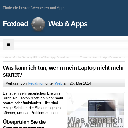
Finde die besten Webseiten und Apps
Foxload
Web & Apps
«
Avira Mobile Security iPhone/iPad App Download
Threema Android App Download
»
Was kann ich tun, wenn mein Laptop nicht mehr
startet?
Verfasst von
Redaktion
unter
Web
am
26. Mai 2024
Es ist ein sehr ärgerliches Ereignis,
wenn ein Laptop plötzlich nicht mehr
startet oder funktioniert. Hier sind
einige Schritte, die Sie durchgehen
können, um das Problem zu lösen.
Überprüfen Sie die