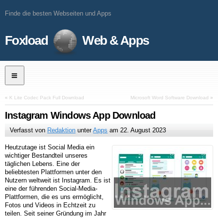
Finde die besten Webseiten und Apps
Foxload
Web & Apps
«
K Lite Codec Pack Full Download
Microsoft Word Software Download
»
Instagram Windows App Download
Verfasst von
Redaktion
unter
Apps
am
22. August 2023
Heutzutage ist Social Media ein
wichtiger Bestandteil unseres
täglichen Lebens. Eine der
beliebtesten Plattformen unter den
Nutzern weltweit ist Instagram. Es ist
eine der führenden Social-Media-
Plattformen, die es uns ermöglicht,
Fotos und Videos in Echtzeit zu
teilen. Seit seiner Gründung im Jahr