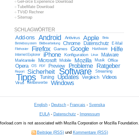
GeForce Experience Download
TubeMate Download
TVöD Rechner
Sitemap
SCHLAGWÖRTER
Android
Apple
Add-ons
Antivirus
Beta
Chrome
Datenschutz
E-Mail
Betriebssystem
Bildbearbeitung
Firefox
Google
Hilfe
Games
Filehoster
Hardware
iPhone
Malware
Internet Explorer
Konfiguration
Linux
Mozilla
Microsoft
Mobile
Marktanteile
Musik
Office
Probleme
Ratgeber
Opera
Preview
OS
PDF
Software
Sicherheit
Streaming
Report
Tipps
Updates
Videos
Tuning
Vergleich
Windows
Virus
Wettbewerbe
English
-
Deutsch
-
Français
-
Svenska
EULA
-
Datenschutz
-
Impressum
foxload.com is not associated with Mozilla Corporation or Mozilla Foundation.
Beiträge (RSS)
und
Kommentare (RSS)