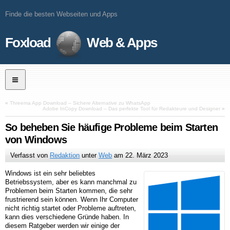
Finde die besten Webseiten und Apps
Foxload
Web & Apps
«
Threema App Download – Sichere Alternative zu WhatsApp
Adobe InCopy Download – Das perfekte Tool für Redakteure und Designer
»
So beheben Sie häufige Probleme beim Starten
von Windows
Verfasst von
Redaktion
unter
Web
am
22. März 2023
Windows ist ein sehr beliebtes
Betriebssystem, aber es kann manchmal zu
Problemen beim Starten kommen, die sehr
frustrierend sein können. Wenn Ihr Computer
nicht richtig startet oder Probleme auftreten,
kann dies verschiedene Gründe haben. In
diesem Ratgeber werden wir einige der