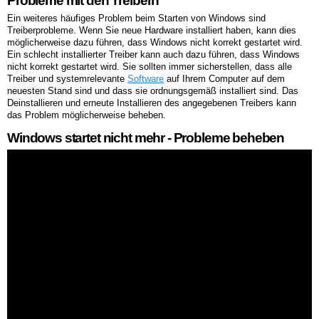
Probleme mit den Treibern
Ein weiteres häufiges Problem beim Starten von Windows sind
Treiberprobleme. Wenn Sie neue Hardware installiert haben, kann dies
möglicherweise dazu führen, dass Windows nicht korrekt gestartet wird.
Ein schlecht installierter Treiber kann auch dazu führen, dass Windows
nicht korrekt gestartet wird. Sie sollten immer sicherstellen, dass alle
Treiber und systemrelevante
Software
auf Ihrem Computer auf dem
neuesten Stand sind und dass sie ordnungsgemäß installiert sind. Das
Deinstallieren und erneute Installieren des angegebenen Treibers kann
das Problem möglicherweise beheben.
Windows startet nicht mehr - Probleme beheben