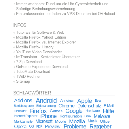
Immer wachsam: Rund-um-die-Uhr-Cybersicherheit und
Sofortige Bedrohungswahrnehmung
Ein umfassender Leitfaden zu VPS-Diensten bei OVHcloud
INFOS
Tutorials für Software & Web
Mozilla Firefox Yahoo! Edition
Mozilla Firefox vs. Internet Explorer
Mozilla Firefox History
YouTube Video Downloader
ImTranslator - Kostenloser Übersetzer
7-Zip Download
GeForce Experience Download
TubeMate Download
TVöD Rechner
Sitemap
SCHLAGWÖRTER
Android
Apple
Add-ons
Antivirus
Beta
Chrome
Datenschutz
E-Mail
Betriebssystem
Bildbearbeitung
Firefox
Google
Hilfe
Games
Filehoster
Hardware
iPhone
Malware
Internet Explorer
Konfiguration
Linux
Mozilla
Microsoft
Mobile
Marktanteile
Musik
Office
Probleme
Ratgeber
Opera
Preview
OS
PDF