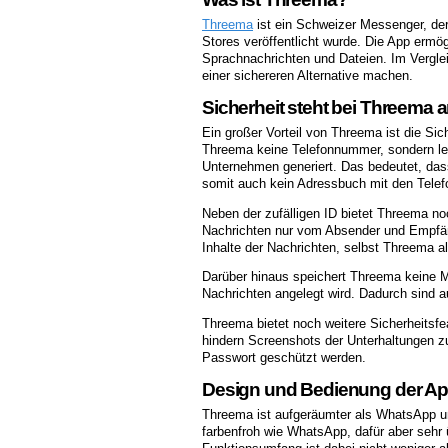
Threema
ist ein Schweizer Messenger, de
Stores veröffentlicht wurde. Die App ermö
Sprachnachrichten und Dateien. Im Vergle
einer sichereren Alternative machen.
Sicherheit steht bei Threema an
Ein großer Vorteil von Threema ist die Si
Threema keine Telefonnummer, sondern ledig
Unternehmen generiert. Das bedeutet, da
somit auch kein Adressbuch mit den Telef
Neben der zufälligen ID bietet Threema n
Nachrichten nur vom Absender und Empfän
Inhalte der Nachrichten, selbst Threema al
Darüber hinaus speichert Threema keine M
Nachrichten angelegt wird. Dadurch sind 
Threema bietet noch weitere Sicherheitsfe
hindern Screenshots der Unterhaltungen 
Passwort geschützt werden.
Design und Bedienung der A
Threema ist aufgeräumter als WhatsApp und
farbenfroh wie WhatsApp, dafür aber sehr ü