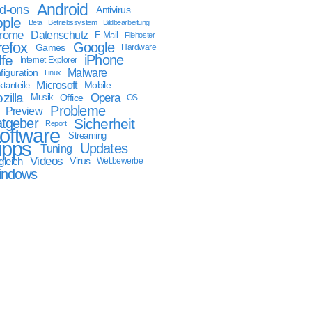
Android
d-ons
Antivirus
ple
Beta
Betriebssystem
Bildbearbeitung
rome
Datenschutz
E-Mail
Filehoster
refox
Google
Games
Hardware
lfe
iPhone
Internet Explorer
Malware
figuration
Linux
Microsoft
Mobile
tanteile
zilla
Opera
Musik
Office
OS
Probleme
Preview
tgeber
Sicherheit
Report
oftware
Streaming
ipps
Updates
Tuning
Videos
gleich
Virus
Wettbewerbe
indows