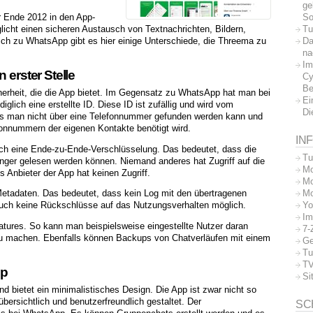
ge
So
r Ende 2012 in den App-
Tu
glicht einen sicheren Austausch von Textnachrichten, Bildern,
Da
ich zu WhatsApp gibt es hier einige Unterschiede, die Threema zu
na
Im
 erster Stelle
Cy
Be
cherheit, die die App bietet. Im Gegensatz zu WhatsApp hat man bei
Ei
lich eine erstellte ID. Diese ID ist zufällig und wird vom
Di
ss man nicht über eine Telefonnummer gefunden werden kann und
onnummern der eigenen Kontakte benötigt wird.
IN
och eine Ende-zu-Ende-Verschlüsselung. Das bedeutet, dass die
Tu
ger gelesen werden können. Niemand anderes hat Zugriff auf die
Mo
s Anbieter der App hat keinen Zugriff.
Mo
Mo
etadaten. Das bedeutet, dass kein Log mit den übertragenen
Yo
auch keine Rückschlüsse auf das Nutzungsverhalten möglich.
Im
atures. So kann man beispielsweise eingestellte Nutzer daran
7-
zu machen. Ebenfalls können Backups von Chatverläufen mit einem
Ge
Tu
TV
pp
Si
 bietet ein minimalistisches Design. Die App ist zwar nicht so
bersichtlich und benutzerfreundlich gestaltet. Der
SC