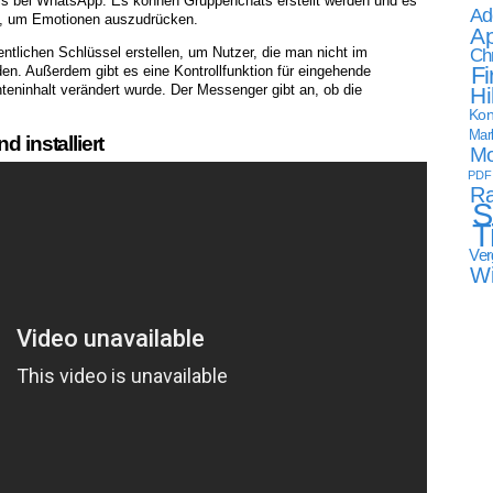
als bei WhatsApp. Es können Gruppenchats erstellt werden und es
Ad
rn, um Emotionen auszudrücken.
Ap
Ch
ntlichen Schlüssel erstellen, um Nutzer, die man nicht im
Fi
den. Außerdem gibt es eine Kontrollfunktion für eingehende
hteninhalt verändert wurde. Der Messenger gibt an, ob die
Hi
Kon
Mark
d installiert
Mo
PDF
Ra
S
T
Ver
W