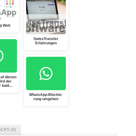
p Web
SwissTransfer
Erfahrungen
uf diesen
ird der
r bald…
Whats­App-Blo­ckie­
rung umge­hen
CKS (0)