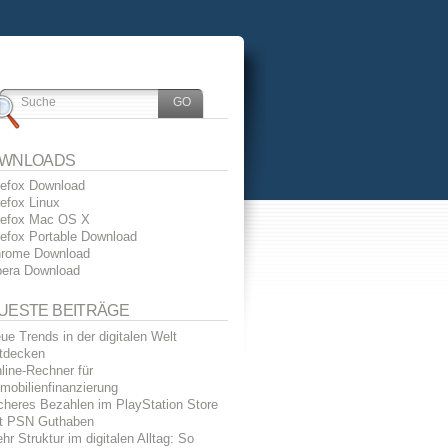
WNLOADS
refox Download
refox Linux
refox Mac OS X
refox Portable Download
rome Download
era Download
UESTE BEITRÄGE
ue Trends in der digitalen Welt
tdecken
line-Rechner für
mobilienfinanzierung
cheres Bezahlen im PlayStation Store
t PSN Guthaben
hr Struktur im digitalen Alltag: So