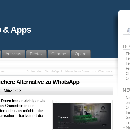
 & Apps
DO
Antivirus
Firefox
Chrome
Opera
Fi
Fi
Fi
Fi
hone
So beheben Sie häufige Probleme beim Starten von Windows
»
Ch
Op
chere Alternative zu WhatsApp
NE
0. März 2023
Ne
 Daten immer wichtiger wird,
en
n Grundstein in der
On
ten schützen möchte, der
Im
ve umsehen. Hier kommt die
Si
mi
Me