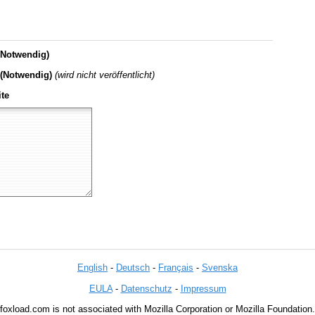
Notwendig)
 (Notwendig)
(wird nicht veröffentlicht)
te
English
-
Deutsch
-
Français
-
Svenska
EULA
-
Datenschutz
-
Impressum
foxload.com is not associated with Mozilla Corporation or Mozilla Foundation.