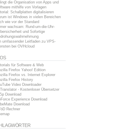
lingt die Organisation von Apps und
ftware mithilfe von Vorlagen
torial: Schallplatten digitalisieren
rum ist Windows in vielen Bereichen
ch wie vor der Standard
mer wachsam: Rund-um-die-Uhr-
bersicherheit und Sofortige
drohungswahrnehmung
n umfassender Leitfaden zu VPS-
ensten bei OVHcloud
FOS
torials für Software & Web
zilla Firefox Yahoo! Edition
zilla Firefox vs. Internet Explorer
zilla Firefox History
uTube Video Downloader
Translator - Kostenloser Übersetzer
Zip Download
Force Experience Download
beMate Download
öD Rechner
temap
HLAGWÖRTER