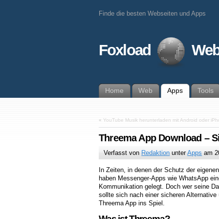
Finde die besten Webseiten und Apps
Foxload
Web
Home
Web
Apps
Tools
«
YouTube Musik herunterladen mit Android oder iP
Threema App Download – Si
Verfasst von
Redaktion
unter
Apps
am
2
In Zeiten, in denen der Schutz der eigenen
haben Messenger-Apps wie WhatsApp eine
Kommunikation gelegt. Doch wer seine Da
sollte sich nach einer sicheren Alternati
Threema App ins Spiel.
Was ist Threema?