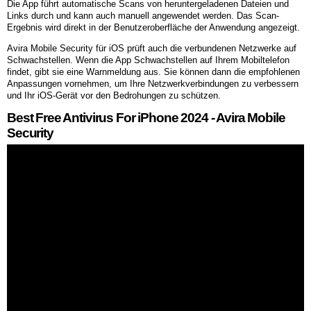
Die App führt automatische Scans von heruntergeladenen Dateien und
Links durch und kann auch manuell angewendet werden. Das Scan-
Ergebnis wird direkt in der Benutzeroberfläche der Anwendung angezeigt.
Avira Mobile Security für iOS prüft auch die verbundenen Netzwerke auf
Schwachstellen. Wenn die App Schwachstellen auf Ihrem Mobiltelefon
findet, gibt sie eine Warnmeldung aus. Sie können dann die empfohlenen
Anpassungen vornehmen, um Ihre Netzwerkverbindungen zu verbessern
und Ihr iOS-Gerät vor den Bedrohungen zu schützen.
Best Free Antivirus For iPhone 2024 - Avira Mobile
Security