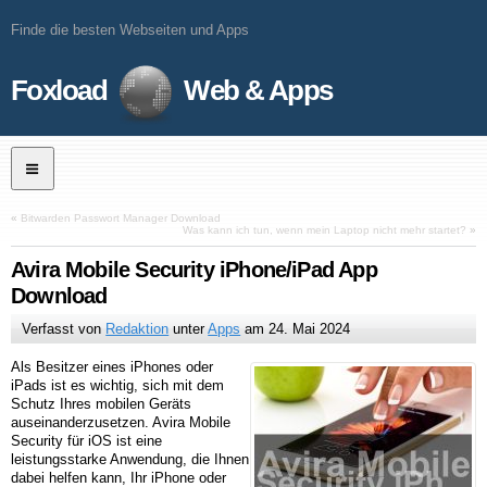
Finde die besten Webseiten und Apps
Foxload
Web & Apps
«
Bitwarden Passwort Manager Download
Was kann ich tun, wenn mein Laptop nicht mehr startet?
»
Avira Mobile Security iPhone/iPad App
Download
Verfasst von
Redaktion
unter
Apps
am
24. Mai 2024
Als Besitzer eines iPhones oder
iPads ist es wichtig, sich mit dem
Schutz Ihres mobilen Geräts
auseinanderzusetzen. Avira Mobile
Security für iOS ist eine
leistungsstarke Anwendung, die Ihnen
dabei helfen kann, Ihr iPhone oder