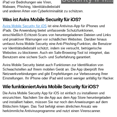
iPad vor Bedrohungen wie Viren,
Malware, Phishing, Identitätsdiebstahl
und anderen Arten von Cyberkriminalität zu schützen.
Was ist Avira Mobile Security für iOS?
Avira Mobile Security für iOS
ist eine Antivirus-App für iPhones und
iPads. Die Anwendung bietet umfassende Schutzfunktionen,
einschließlich Echtzeit-Scans von heruntergeladenen Dateien und Links
und proaktiver Warnungen vor schädlichen Websites. Darüber hinaus
umfasst Avira Mobile Security eine Anti-Phishing-Funktion, die Benutzer
vor Identitätsdiebstahl schützt, indem sie versucht, betrügerische
Websites zu blockieren. Auch ein Safe-Browsing-Tool ist integriert, das
Benutzern eine sichere Such- und Surferfahrung garantiert.
Avira Mobile Security bietet auch Funktionen zur Identifikation von
Schwachstellen auf Ihrem mobilen Gerät an. Die App überprüft Ihre
Netzwerkverbindungen und gibt Empfehlungen zur Verbesserung Ihrer
Einstellungen. Ihr iPhone oder iPad wird somit weniger anfällig für Hacker.
Wie funktioniert Avira Mobile Security für iOS?
Die Avira Mobile Security App für iOS ist einfach zu installieren und
einzurichten. Nachdem Sie die App aus dem App Store heruntergeladen
und installiert haben, müssen Sie nur noch den Anweisungen auf dem
Bildschirm folgen. Das Tool befolgt einen ähnlichen Ansatz wie
herkömmliche Antivirusprogramme und nutzt einen Virenscanner.