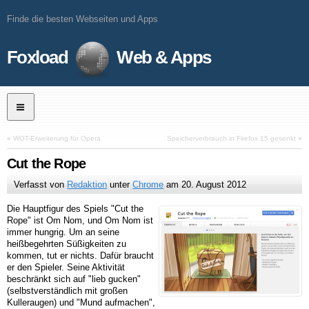
Finde die besten Webseiten und Apps
Foxload
Web & Apps
«
WOT-Erweiterung für Opera
Speicherverbrauch in Firefox 15 gesenkt
»
Cut the Rope
Verfasst von
Redaktion
unter
Chrome
am
20. August 2012
Die Hauptfigur des Spiels "Cut the
Rope" ist Om Nom, und Om Nom ist
immer hungrig. Um an seine
heißbegehrten Süßigkeiten zu
kommen, tut er nichts. Dafür braucht
er den Spieler. Seine Aktivität
beschränkt sich auf "lieb gucken"
(selbstverständlich mit großen
Kulleraugen) und "Mund aufmachen",