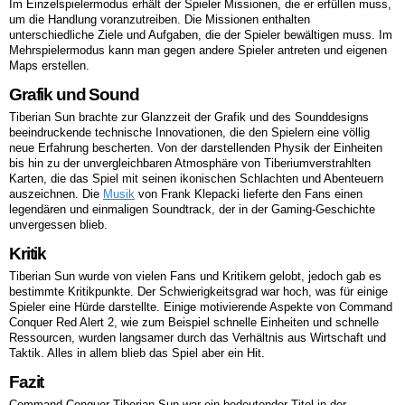
Im Einzelspielermodus erhält der Spieler Missionen, die er erfüllen muss,
um die Handlung voranzutreiben. Die Missionen enthalten
unterschiedliche Ziele und Aufgaben, die der Spieler bewältigen muss. Im
Mehrspielermodus kann man gegen andere Spieler antreten und eigenen
Maps erstellen.
Grafik und Sound
Tiberian Sun brachte zur Glanzzeit der Grafik und des Sounddesigns
beeindruckende technische Innovationen, die den Spielern eine völlig
neue Erfahrung bescherten. Von der darstellenden Physik der Einheiten
bis hin zu der unvergleichbaren Atmosphäre von Tiberiumverstrahlten
Karten, die das Spiel mit seinen ikonischen Schlachten und Abenteuern
auszeichnen. Die
Musik
von Frank Klepacki lieferte den Fans einen
legendären und einmaligen Soundtrack, der in der Gaming-Geschichte
unvergessen blieb.
Kritik
Tiberian Sun wurde von vielen Fans und Kritikern gelobt, jedoch gab es
bestimmte Kritikpunkte. Der Schwierigkeitsgrad war hoch, was für einige
Spieler eine Hürde darstellte. Einige motivierende Aspekte von Command
Conquer Red Alert 2, wie zum Beispiel schnelle Einheiten und schnelle
Ressourcen, wurden langsamer durch das Verhältnis aus Wirtschaft und
Taktik. Alles in allem blieb das Spiel aber ein Hit.
Fazit
Command Conquer Tiberian Sun war ein bedeutender Titel in der