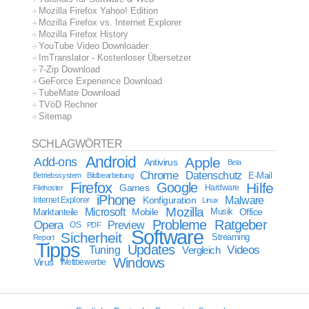
Mozilla Firefox Yahoo! Edition
Mozilla Firefox vs. Internet Explorer
Mozilla Firefox History
YouTube Video Downloader
ImTranslator - Kostenloser Übersetzer
7-Zip Download
GeForce Experience Download
TubeMate Download
TVöD Rechner
Sitemap
SCHLAGWÖRTER
Android
Apple
Add-ons
Antivirus
Beta
Chrome
Datenschutz
E-Mail
Betriebssystem
Bildbearbeitung
Firefox
Google
Hilfe
Games
Filehoster
Hardware
iPhone
Malware
Internet Explorer
Konfiguration
Linux
Mozilla
Microsoft
Mobile
Marktanteile
Musik
Office
Probleme
Ratgeber
Opera
Preview
OS
PDF
Software
Sicherheit
Streaming
Report
Tipps
Updates
Videos
Tuning
Vergleich
Windows
Virus
Wettbewerbe