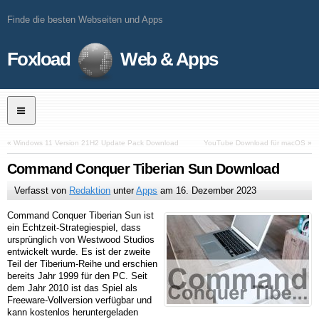
Finde die besten Webseiten und Apps
Foxload
Web & Apps
«
Windows 11 Version 21H2 Update Pack Download
YouTube Download für macOS
»
Command Conquer Tiberian Sun Download
Verfasst von
Redaktion
unter
Apps
am
16. Dezember 2023
Command Conquer Tiberian Sun ist
ein Echtzeit-Strategiespiel, dass
ursprünglich von Westwood Studios
entwickelt wurde. Es ist der zweite
Teil der Tiberium-Reihe und erschien
bereits Jahr 1999 für den PC. Seit
dem Jahr 2010 ist das Spiel als
Freeware-Vollversion verfügbar und
kann kostenlos heruntergeladen