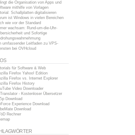
lingt die Organisation von Apps und
ftware mithilfe von Vorlagen
torial: Schallplatten digitalisieren
rum ist Windows in vielen Bereichen
ch wie vor der Standard
mer wachsam: Rund-um-die-Uhr-
bersicherheit und Sofortige
drohungswahrnehmung
n umfassender Leitfaden zu VPS-
ensten bei OVHcloud
FOS
torials für Software & Web
zilla Firefox Yahoo! Edition
zilla Firefox vs. Internet Explorer
zilla Firefox History
uTube Video Downloader
Translator - Kostenloser Übersetzer
Zip Download
Force Experience Download
beMate Download
öD Rechner
temap
HLAGWÖRTER