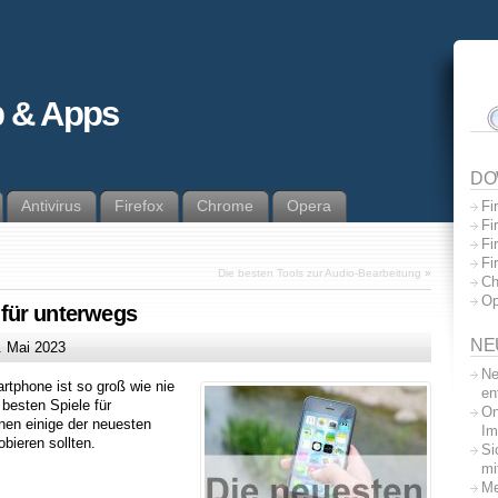
 & Apps
DO
Antivirus
Firefox
Chrome
Opera
Fi
Fi
Fi
Fi
Die besten Tools zur Audio-Bearbeitung
»
Ch
Op
für unterwegs
NE
. Mai 2023
Ne
tphone ist so groß wie nie
en
besten Spiele für
On
hnen einige der neuesten
Im
bieren sollten.
Si
mi
Me