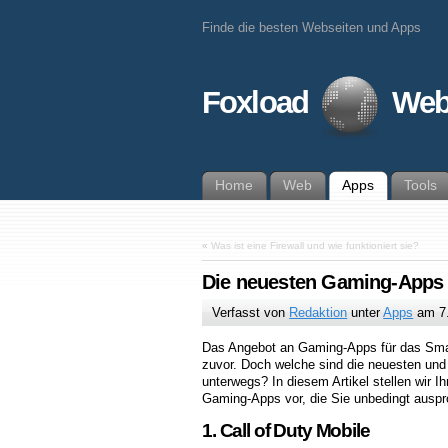
Finde die besten Webseiten und Apps
Foxload
Web
Home
Web
Apps
Tools
«
Was ist eine Firewall und wie funktioniert sie?
Die neuesten Gaming-Apps 
Verfasst von
Redaktion
unter
Apps
am
7
Das Angebot an Gaming-Apps für das Smar
zuvor. Doch welche sind die neuesten und 
unterwegs? In diesem Artikel stellen wir I
Gaming-Apps vor, die Sie unbedingt auspro
1. Call of Duty Mobile