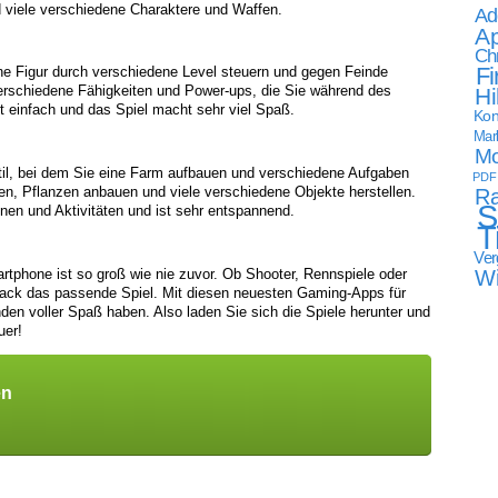
d viele verschiedene Charaktere und Waffen.
Ad
Ap
Ch
Fi
eine Figur durch verschiedene Level steuern und gegen Feinde
erschiedene Fähigkeiten und Power-ups, die Sie während des
Hi
t einfach und das Spiel macht sehr viel Spaß.
Kon
Mark
Mo
til, bei dem Sie eine Farm aufbauen und verschiedene Aufgaben
PDF
en, Pflanzen anbauen und viele verschiedene Objekte herstellen.
Ra
S
onen und Aktivitäten und ist sehr entspannend.
T
Ver
W
phone ist so groß wie nie zuvor. Ob Shooter, Rennspiele oder
mack das passende Spiel. Mit diesen neuesten Gaming-Apps für
en voller Spaß haben. Also laden Sie sich die Spiele herunter und
uer!
en