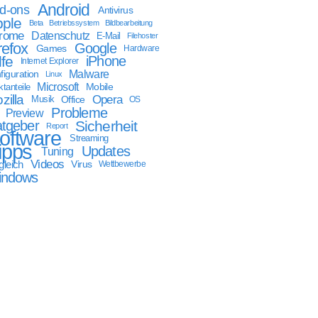
Android
d-ons
Antivirus
ple
Beta
Betriebssystem
Bildbearbeitung
rome
Datenschutz
E-Mail
Filehoster
refox
Google
Games
Hardware
lfe
iPhone
Internet Explorer
Malware
figuration
Linux
Microsoft
Mobile
tanteile
zilla
Opera
Musik
Office
OS
Probleme
Preview
tgeber
Sicherheit
Report
oftware
Streaming
ipps
Updates
Tuning
Videos
gleich
Virus
Wettbewerbe
indows