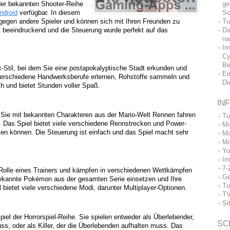
ge
der bekannten Shooter-Reihe
So
ndroid
verfügbar. In diesem
Tu
gegen andere Spieler und können sich mit Ihren Freunden zu
Da
 beeindruckend und die Steuerung wurde perfekt auf das
na
Im
Cy
Be
x-Stil, bei dem Sie eine postapokalyptische Stadt erkunden und
Ei
erschiedene Handwerksberufe erlernen, Rohstoffe sammeln und
Di
ch und bietet Stunden voller Spaß.
IN
m Sie mit bekannten Charakteren aus der Mario-Welt Rennen fahren
Tu
. Das Spiel bietet viele verschiedene Rennstrecken und Power-
Mo
en können. Die Steuerung ist einfach und das Spiel macht sehr
Mo
Mo
Yo
Im
7-
 Rolle eines Trainers und kämpfen in verschiedenen Wettkämpfen
Ge
bekannte Pokémon aus der gesamten Serie einsetzen und Ihre
Tu
 bietet viele verschiedene Modi, darunter Multiplayer-Optionen.
TV
Si
iel der Horrorspiel-Reihe. Sie spielen entweder als Überlebender,
SC
ss, oder als Killer, der die Überlebenden aufhalten muss. Das