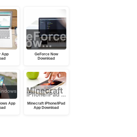
y App
GeForce Now
oad
Download
dows App
Minecraft iPhone/iPad
oad
App Download