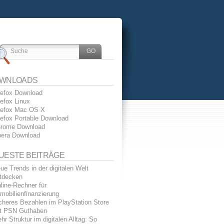
WNLOADS
refox Download
refox Linux
refox Mac OS X
refox Portable Download
rome Download
era Download
UESTE BEITRÄGE
ue Trends in der digitalen Welt
tdecken
line-Rechner für
mobilienfinanzierung
cheres Bezahlen im PlayStation Store
t PSN Guthaben
hr Struktur im digitalen Alltag: So