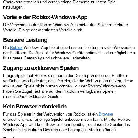
Charaktere erstellen und verschiedene Elemente zu ihrem Spiel
hinzufügen.
Vorteile der Roblox-Windows-App
Die Verwendung der Roblox Windows-App bietet den Spielern mehrere
Vorteile. Einige der wichtigsten Vorteile sind:
Bessere Leistung
Die
Roblox
Windows-App bietet eine bessere Leistung als die Webversion
der Plattform. Die App ist für Windows-Geräte optimiert und ermöglicht ein
flüssigeres Gameplay und schnellere Ladezeiten.
Zugang zu exklusiven Spielen
Einige Spiele auf Roblox sind nur in der Desktop-Version der Plattform
verfügbar, was bedeutet, dass Spieler, die die Web-Version nutzen, diese
exklusiven Spiele nicht nutzen können. Mit der Roblox-Windows-App
haben Sie Zugriff auf alle auf der Plattform verfügbaren Spiele,
einschließlich exklusiver Spiele.
Kein Browser erforderlich
Für das Spielen in der Webversion von Roblox ist ein
Browser
erforderlich, was für einige Spieler unbequem sein kann. Mit der Roblox-
Windows-App wird kein Browser mehr benötigt, so dass die Spieler das
Spiel direkt von ihrem Desktop oder Laptop aus starten können.