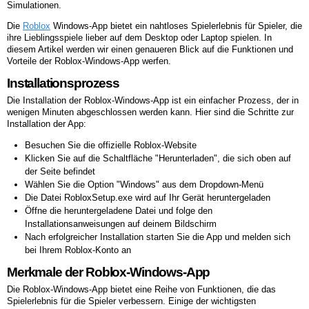
Simulationen.
Die
Roblox
Windows-App bietet ein nahtloses Spielerlebnis für Spieler, die
ihre Lieblingsspiele lieber auf dem Desktop oder Laptop spielen. In
diesem Artikel werden wir einen genaueren Blick auf die Funktionen und
Vorteile der Roblox-Windows-App werfen.
Installationsprozess
Die Installation der Roblox-Windows-App ist ein einfacher Prozess, der in
wenigen Minuten abgeschlossen werden kann. Hier sind die Schritte zur
Installation der App:
Besuchen Sie die offizielle Roblox-Website
Klicken Sie auf die Schaltfläche "Herunterladen", die sich oben auf
der Seite befindet
Wählen Sie die Option "Windows" aus dem Dropdown-Menü
Die Datei RobloxSetup.exe wird auf Ihr Gerät heruntergeladen
Öffne die heruntergeladene Datei und folge den
Installationsanweisungen auf deinem Bildschirm
Nach erfolgreicher Installation starten Sie die App und melden sich
bei Ihrem Roblox-Konto an
Merkmale der Roblox-Windows-App
Die Roblox-Windows-App bietet eine Reihe von Funktionen, die das
Spielerlebnis für die Spieler verbessern. Einige der wichtigsten