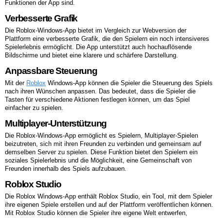
Funktionen der App sind.
Verbesserte Grafik
Die Roblox-Windows-App bietet im Vergleich zur Webversion der
Plattform eine verbesserte Grafik, die den Spielern ein noch intensiveres
Spielerlebnis ermöglicht. Die App unterstützt auch hochauflösende
Bildschirme und bietet eine klarere und schärfere Darstellung.
Anpassbare Steuerung
Mit der
Roblox
Windows-App können die Spieler die Steuerung des Spiels
nach ihren Wünschen anpassen. Das bedeutet, dass die Spieler die
Tasten für verschiedene Aktionen festlegen können, um das Spiel
einfacher zu spielen.
Multiplayer-Unterstützung
Die Roblox-Windows-App ermöglicht es Spielern, Multiplayer-Spielen
beizutreten, sich mit ihren Freunden zu verbinden und gemeinsam auf
demselben Server zu spielen. Diese Funktion bietet den Spielern ein
soziales Spielerlebnis und die Möglichkeit, eine Gemeinschaft von
Freunden innerhalb des Spiels aufzubauen.
Roblox Studio
Die Roblox Windows-App enthält Roblox Studio, ein Tool, mit dem Spieler
ihre eigenen Spiele erstellen und auf der Plattform veröffentlichen können.
Mit Roblox Studio können die Spieler ihre eigene Welt entwerfen,