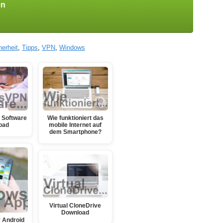
en
herheit
,
Tipps
,
VPN
,
Windows
 Software
Wie funktioniert das
oad
mobile Internet auf
dem Smartphone?
Virtual CloneDrive
Download
 Android