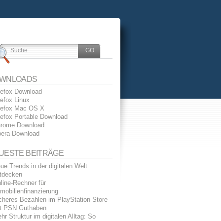
WNLOADS
refox Download
refox Linux
refox Mac OS X
refox Portable Download
rome Download
era Download
UESTE BEITRÄGE
ue Trends in der digitalen Welt
tdecken
line-Rechner für
mobilienfinanzierung
cheres Bezahlen im PlayStation Store
t PSN Guthaben
hr Struktur im digitalen Alltag: So