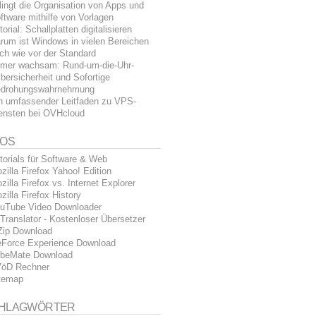
lingt die Organisation von Apps und
ftware mithilfe von Vorlagen
torial: Schallplatten digitalisieren
rum ist Windows in vielen Bereichen
ch wie vor der Standard
mer wachsam: Rund-um-die-Uhr-
bersicherheit und Sofortige
drohungswahrnehmung
n umfassender Leitfaden zu VPS-
ensten bei OVHcloud
FOS
torials für Software & Web
zilla Firefox Yahoo! Edition
zilla Firefox vs. Internet Explorer
zilla Firefox History
uTube Video Downloader
Translator - Kostenloser Übersetzer
Zip Download
Force Experience Download
beMate Download
öD Rechner
temap
HLAGWÖRTER