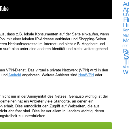
Ad
Ap
Ch
Fi
Hi
Kon
us, dass z.B. lokale Konsumenten auf der Seite einkaufen, wenn
Mark
ol mit einer lokalen IP-Adresse verbindet und Shopping-Seiten
Mo
nderen Herkunftsadresse im Internet und sieht z.B. Angebote und
PDF
n surft also unter eine anderen Identität und bleibt weitestgehend
Ra
S
T
Ver
en VPN-Dienst. Das virtuelle private Netzwerk (VPN) wird in den
W
s und
Android
angeboten. Weitere Anbieter sind
NordVPN
oder
r nicht nur in der Anonymität des Netzes. Genauso wichtig ist der
gemeinen hat ein Anbieter viele Standorte, an denen ein
on erhält. Dies ermöglicht den Zugriff auf Webseiten, die aus
ht abrufbar sind. Dies ist vor allem in Ländern wichtig, deren
gsfreiheit zu unterdrücken.