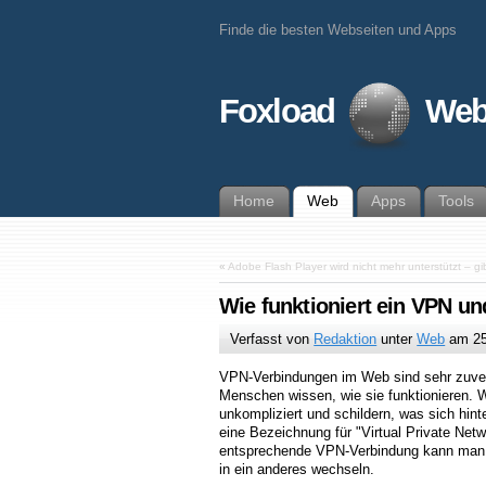
Finde die besten Webseiten und Apps
Foxload
Web
Home
Web
Apps
Tools
«
Adobe Flash Player wird nicht mehr unterstützt – gi
Wie funktioniert ein VPN un
Verfasst von
Redaktion
unter
Web
am
2
VPN-Verbindungen im Web sind sehr zuver
Menschen wissen, wie sie funktionieren. W
unkompliziert und schildern, was sich hin
eine Bezeichnung für "Virtual Private Netw
entsprechende VPN-Verbindung kann man 
in ein anderes wechseln.