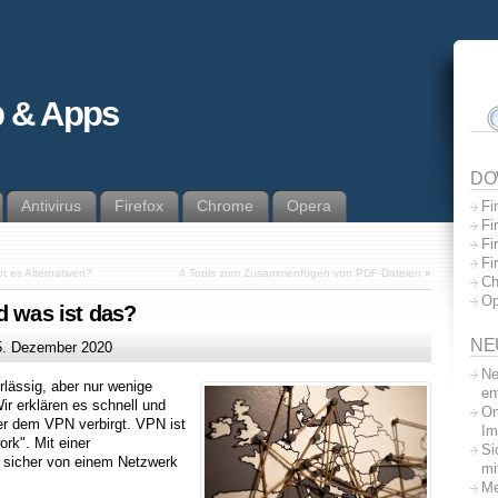
 & Apps
DO
Antivirus
Firefox
Chrome
Opera
Fi
Fi
Fi
Fi
bt es Alternativen?
4 Tools zum Zusammenfügen von PDF-Dateien
»
Ch
Op
d was ist das?
NE
5. Dezember 2020
Ne
lässig, aber nur wenige
en
ir erklären es schnell und
On
ter dem VPN verbirgt. VPN ist
Im
ork". Mit einer
Si
sicher von einem Netzwerk
mi
Me