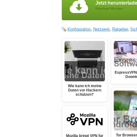
Jetzt herunterlad
Download Manager
Konfiguration
,
Netzwerk
,
Ratgeber
,
Sic
ExpressVPN
Downl
Wie kann ich meine
Daten vor Hackern
schützen?
Tor Browser
Mozilla bringt VPN für