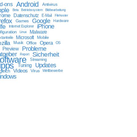
Android
d-ons
Antivirus
ple
Beta
Betriebssystem
Bildbearbeitung
rome
Datenschutz
E-Mail
Filehoster
refox
Google
Games
Hardware
lfe
iPhone
Internet Explorer
Malware
figuration
Linux
Microsoft
Mobile
tanteile
zilla
Opera
Musik
Office
OS
Probleme
Preview
tgeber
Sicherheit
Report
oftware
Streaming
ipps
Updates
Tuning
Videos
gleich
Virus
Wettbewerbe
indows