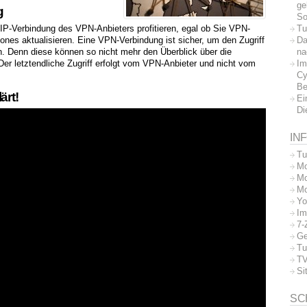
ge
g
So
Tu
IP-Verbindung des VPN-Anbieters profitieren, egal ob Sie VPN-
Da
s aktualisieren. Eine VPN-Verbindung ist sicher, um den Zugriff
na
 Denn diese können so nicht mehr den Überblick über die
Im
Der letztendliche Zugriff erfolgt vom VPN-Anbieter und nicht vom
Cy
Be
ärt!
Ei
Di
IN
Tu
Mo
Mo
Mo
Yo
Im
7-
Ge
Tu
TV
Si
SC