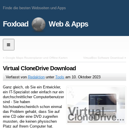
Finde die besten Webseiten und Apps
Foxload
Web & Apps
«
Google Maps Routenplaner und Offline-Karten
VirtualBox Software Download
»
Virtual CloneDrive Download
Verfasst von
Redaktion
unter
Tools
am
10. Oktober 2023
Ganz gleich, ob Sie ein Entwickler,
ein IT-Spezialist oder einfach nur ein
durchschnittlicher Computerbenutzer
sind - Sie haben
höchstwahrscheinlich schon einmal
das Problem gehabt, dass Sie auf
eine CD oder eine DVD zugreifen
mussten, die keinen physischen
Platz auf Ihrem Computer hat.