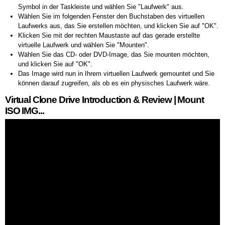
Symbol in der Taskleiste und wählen Sie "Laufwerk" aus.
Wählen Sie im folgenden Fenster den Buchstaben des virtuellen
Laufwerks aus, das Sie erstellen möchten, und klicken Sie auf "OK".
Klicken Sie mit der rechten Maustaste auf das gerade erstellte
virtuelle Laufwerk und wählen Sie "Mounten".
Wählen Sie das CD- oder DVD-Image, das Sie mounten möchten,
und klicken Sie auf "OK".
Das Image wird nun in Ihrem virtuellen Laufwerk gemountet und Sie
können darauf zugreifen, als ob es ein physisches Laufwerk wäre.
Virtual Clone Drive Introduction & Review | Mount
ISO IMG...