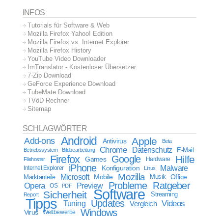
INFOS
Tutorials für Software & Web
Mozilla Firefox Yahoo! Edition
Mozilla Firefox vs. Internet Explorer
Mozilla Firefox History
YouTube Video Downloader
ImTranslator - Kostenloser Übersetzer
7-Zip Download
GeForce Experience Download
TubeMate Download
TVöD Rechner
Sitemap
SCHLAGWÖRTER
Android
Apple
Add-ons
Antivirus
Beta
Chrome
Datenschutz
E-Mail
Betriebssystem
Bildbearbeitung
Firefox
Google
Hilfe
Games
Filehoster
Hardware
iPhone
Malware
Internet Explorer
Konfiguration
Linux
Mozilla
Microsoft
Mobile
Marktanteile
Musik
Office
Probleme
Ratgeber
Opera
Preview
OS
PDF
Software
Sicherheit
Streaming
Report
Tipps
Updates
Videos
Tuning
Vergleich
Windows
Virus
Wettbewerbe