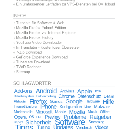
Ein umfassender Leitfaden zu VPS-Diensten bei OVHcloud
INFOS
Tutorials für Software & Web
Mozilla Firefox Yahoo! Edition
Mozilla Firefox vs. Internet Explorer
Mozilla Firefox History
YouTube Video Downloader
ImTranslator - Kostenloser Übersetzer
7-Zip Download
GeForce Experience Download
TubeMate Download
TVöD Rechner
Sitemap
SCHLAGWÖRTER
Android
Apple
Add-ons
Antivirus
Beta
Chrome
Datenschutz
E-Mail
Betriebssystem
Bildbearbeitung
Firefox
Google
Hilfe
Games
Filehoster
Hardware
iPhone
Malware
Internet Explorer
Konfiguration
Linux
Mozilla
Microsoft
Mobile
Marktanteile
Musik
Office
Probleme
Ratgeber
Opera
Preview
OS
PDF
Software
Sicherheit
Streaming
Report
Tipps
Updates
Videos
Tuning
Vergleich