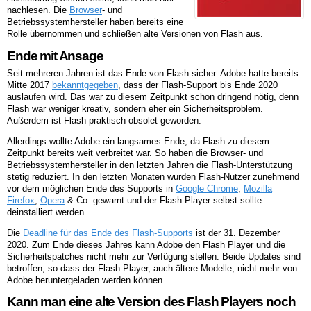
nachlesen. Die
Browser
- und
Betriebssystemhersteller haben bereits eine
Rolle übernommen und schließen alte Versionen von Flash aus.
Ende mit Ansage
Seit mehreren Jahren ist das Ende von Flash sicher. Adobe hatte bereits
Mitte 2017
bekanntgegeben
, dass der Flash-Support bis Ende 2020
auslaufen wird. Das war zu diesem Zeitpunkt schon dringend nötig, denn
Flash war weniger kreativ, sondern eher ein Sicherheitsproblem.
Außerdem ist Flash praktisch obsolet geworden.
Allerdings wollte Adobe ein langsames Ende, da Flash zu diesem
Zeitpunkt bereits weit verbreitet war. So haben die Browser- und
Betriebssystemhersteller in den letzten Jahren die Flash-Unterstützung
stetig reduziert. In den letzten Monaten wurden Flash-Nutzer zunehmend
vor dem möglichen Ende des Supports in
Google Chrome
,
Mozilla
Firefox
,
Opera
& Co. gewarnt und der Flash-Player selbst sollte
deinstalliert werden.
Die
Deadline für das Ende des Flash-Supports
ist der 31. Dezember
2020. Zum Ende dieses Jahres kann Adobe den Flash Player und die
Sicherheitspatches nicht mehr zur Verfügung stellen. Beide Updates sind
betroffen, so dass der Flash Player, auch ältere Modelle, nicht mehr von
Adobe heruntergeladen werden können.
Kann man eine alte Version des Flash Players noch