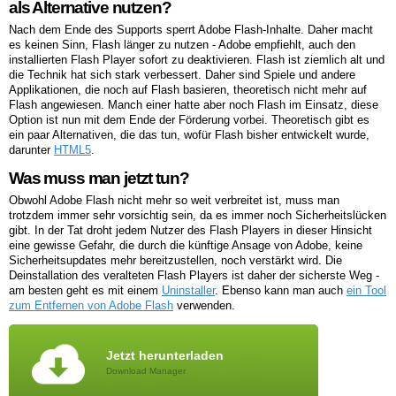
als Alternative nutzen?
Nach dem Ende des Supports sperrt Adobe Flash-Inhalte. Daher macht
es keinen Sinn, Flash länger zu nutzen - Adobe empfiehlt, auch den
installierten Flash Player sofort zu deaktivieren. Flash ist ziemlich alt und
die Technik hat sich stark verbessert. Daher sind Spiele und andere
Applikationen, die noch auf Flash basieren, theoretisch nicht mehr auf
Flash angewiesen. Manch einer hatte aber noch Flash im Einsatz, diese
Option ist nun mit dem Ende der Förderung vorbei. Theoretisch gibt es
ein paar Alternativen, die das tun, wofür Flash bisher entwickelt wurde,
darunter
HTML5
.
Was muss man jetzt tun?
Obwohl Adobe Flash nicht mehr so weit verbreitet ist, muss man
trotzdem immer sehr vorsichtig sein, da es immer noch Sicherheitslücken
gibt. In der Tat droht jedem Nutzer des Flash Players in dieser Hinsicht
eine gewisse Gefahr, die durch die künftige Ansage von Adobe, keine
Sicherheitsupdates mehr bereitzustellen, noch verstärkt wird. Die
Deinstallation des veralteten Flash Players ist daher der sicherste Weg -
am besten geht es mit einem
Uninstaller
. Ebenso kann man auch
ein Tool
zum Entfernen von Adobe Flash
verwenden.
Jetzt herunterladen
Download Manager