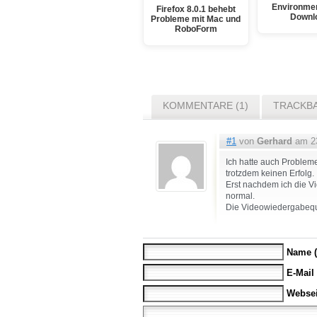
Environmen
Firefox 8.0.1 behebt
Downl
Probleme mit Mac und
RoboForm
KOMMENTARE (1)
TRACKBA
#1
von
Gerhard
am 23
Ich hatte auch Problem
trotzdem keinen Erfolg.
Erst nachdem ich die V
normal.
Die Videowiedergabequal
Name (
E-Mail
Websei