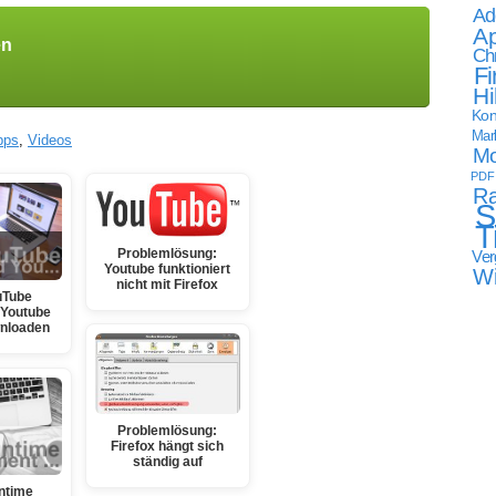
Ad
Ap
en
Ch
Fi
Hi
Kon
Mark
pps
,
Videos
Mo
PDF
Ra
S
T
Problemlösung:
Ver
Youtube funktioniert
W
nicht mit Firefox
uTube
 Youtube
nloaden
Problemlösung:
Firefox hängt sich
ständig auf
ntime