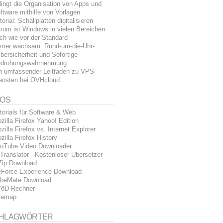
lingt die Organisation von Apps und
ftware mithilfe von Vorlagen
torial: Schallplatten digitalisieren
rum ist Windows in vielen Bereichen
ch wie vor der Standard
mer wachsam: Rund-um-die-Uhr-
bersicherheit und Sofortige
drohungswahrnehmung
n umfassender Leitfaden zu VPS-
ensten bei OVHcloud
FOS
torials für Software & Web
zilla Firefox Yahoo! Edition
zilla Firefox vs. Internet Explorer
zilla Firefox History
uTube Video Downloader
Translator - Kostenloser Übersetzer
Zip Download
Force Experience Download
beMate Download
öD Rechner
temap
HLAGWÖRTER