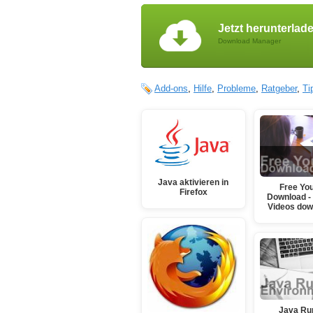
Jetzt herunterlad
Download Manager
Add-ons
,
Hilfe
,
Probleme
,
Ratgeber
,
Ti
Java aktivieren in
Free Yo
Firefox
Download -
Videos dow
Java Ru