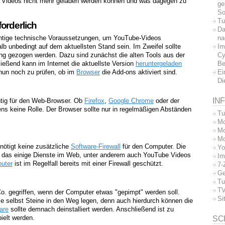
ie Videos nicht mehr geladen werden können und was dagegen zu
ge
So
Tu
orderlich
Da
na
htige technische Voraussetzungen, um YouTube-Videos
Im
b unbedingt auf dem aktuellsten Stand sein. Im Zweifel sollte
Cy
ung gezogen werden. Dazu sind zunächst die alten Tools aus der
Be
ießend kann im Internet die aktuellste Version
heruntergeladen
Ei
t nun noch zu prüfen, ob im
Browser
die Add-ons aktiviert sind.
Di
IN
htig für den Web-Browser. Ob
Firefox
,
Google Chrome
oder der
gens keine Rolle. Der Browser sollte nur in regelmäßigen Abständen
Tu
Mo
Mo
Mo
enötigt keine zusätzliche
Software-Firewall
für den Computer. Die
Yo
, das einige Dienste im Web, unter anderem auch YouTube Videos
Im
uter
ist im Regelfall bereits mit einer Firewall geschützt.
7-
Ge
Tu
TV
 Co. gegriffen, wenn der Computer etwas "gepimpt" werden soll.
Si
se selbst Steine in den Weg legen, denn auch hierdurch können die
are
sollte demnach deinstalliert werden. Anschließend ist zu
ielt werden.
SC