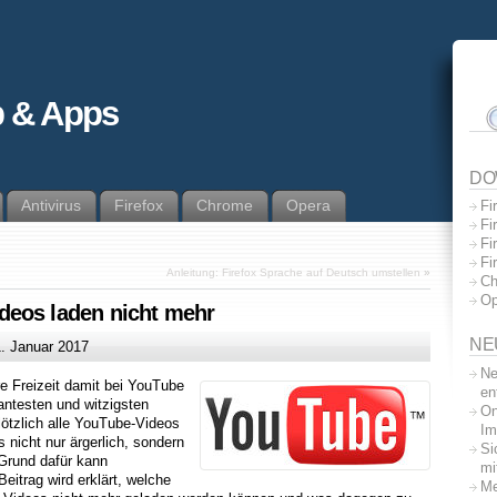
 & Apps
DO
Antivirus
Firefox
Chrome
Opera
Fi
Fi
Fi
Fi
Anleitung: Firefox Sprache auf Deutsch umstellen
»
Ch
Op
deos laden nicht mehr
NE
1. Januar 2017
Ne
e Freizeit damit bei YouTube
en
antesten und witzigsten
On
tzlich alle YouTube-Videos
Im
 nicht nur ärgerlich, sondern
Si
 Grund dafür kann
mi
itrag wird erklärt, welche
Me