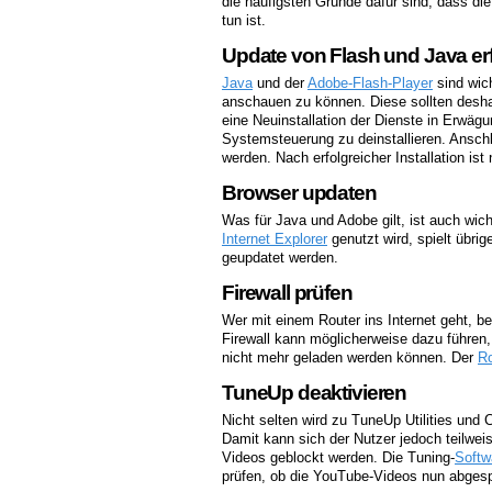
die häufigsten Gründe dafür sind, dass d
tun ist.
Update von Flash und Java erf
Java
und der
Adobe-Flash-Player
sind wic
anschauen zu können. Diese sollten deshal
eine Neuinstallation der Dienste in Erwäg
Systemsteuerung zu deinstallieren. Anschl
werden. Nach erfolgreicher Installation is
Browser updaten
Was für Java und Adobe gilt, ist auch wic
Internet Explorer
genutzt wird, spielt übri
geupdatet werden.
Firewall prüfen
Wer mit einem Router ins Internet geht, b
Firewall kann möglicherweise dazu führen
nicht mehr geladen werden können. Der
Ro
TuneUp deaktivieren
Nicht selten wird zu TuneUp Utilities und
Damit kann sich der Nutzer jedoch teilwei
Videos geblockt werden. Die Tuning-
Softw
prüfen, ob die YouTube-Videos nun abgesp