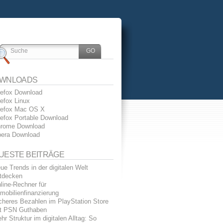
WNLOADS
refox Download
refox Linux
refox Mac OS X
refox Portable Download
rome Download
era Download
UESTE BEITRÄGE
ue Trends in der digitalen Welt
tdecken
line-Rechner für
mobilienfinanzierung
cheres Bezahlen im PlayStation Store
t PSN Guthaben
hr Struktur im digitalen Alltag: So