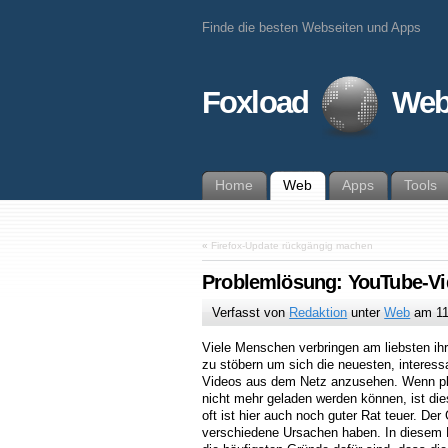
Finde die besten Webseiten und Apps
Foxload
Web
Home
Web
Apps
Tools
«
Firefox-Update rückgängig machen
Problemlösung: YouTube-Vi
Verfasst von
Redaktion
unter
Web
am
1
Viele Menschen verbringen am liebsten ihr
zu stöbern um sich die neuesten, interess
Videos aus dem Netz anzusehen. Wenn plö
nicht mehr geladen werden können, ist dies
oft ist hier auch noch guter Rat teuer. Der
verschiedene Ursachen haben. In diesem Be