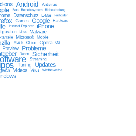
Android
d-ons
Antivirus
ple
Beta
Betriebssystem
Bildbearbeitung
rome
Datenschutz
E-Mail
Filehoster
refox
Google
Games
Hardware
lfe
iPhone
Internet Explorer
Malware
figuration
Linux
Microsoft
Mobile
tanteile
zilla
Opera
Musik
Office
OS
Probleme
Preview
tgeber
Sicherheit
Report
oftware
Streaming
ipps
Updates
Tuning
Videos
gleich
Virus
Wettbewerbe
indows