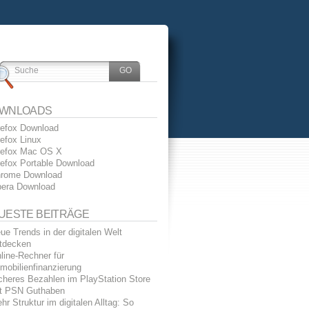
WNLOADS
refox Download
refox Linux
refox Mac OS X
refox Portable Download
rome Download
era Download
UESTE BEITRÄGE
ue Trends in der digitalen Welt
tdecken
line-Rechner für
mobilienfinanzierung
cheres Bezahlen im PlayStation Store
t PSN Guthaben
hr Struktur im digitalen Alltag: So