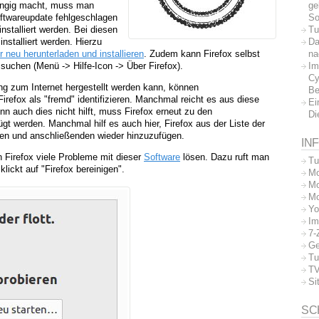
ge
ängig macht, muss man
So
ftwareupdate fehlgeschlagen
Tu
 installiert werden. Bei diesen
Da
nstalliert werden. Hierzu
na
r neu herunterladen und installieren
. Zudem kann Firefox selbst
Im
suchen (Menü -> Hilfe-Icon -> Über Firefox).
Cy
g zum Internet hergestellt werden kann, können
Be
irefox als "fremd" identifizieren. Manchmal reicht es aus diese
Ei
n auch dies nicht hilft, muss Firefox erneut zu den
Di
 werden. Manchmal hilf es auch hier, Firefox aus der Liste der
en und anschließenden wieder hinzuzufügen.
IN
Firefox viele Probleme mit dieser
Software
lösen. Dazu ruft man
Tu
klickt auf "Firefox bereinigen".
Mo
Mo
Mo
Yo
Im
7-
Ge
Tu
TV
Si
SC