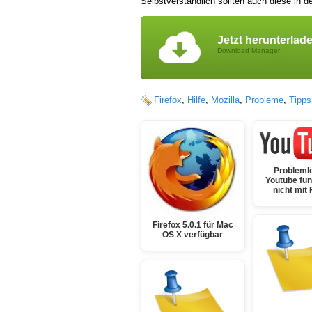
Selbstverständlich sollten auch diese in de
Jetzt herunterlad
Download Manager
Firefox
,
Hilfe
,
Mozilla
,
Probleme
,
Tipps
Probleml
Youtube fun
nicht mit 
Firefox 5.0.1 für Mac
OS X verfügbar