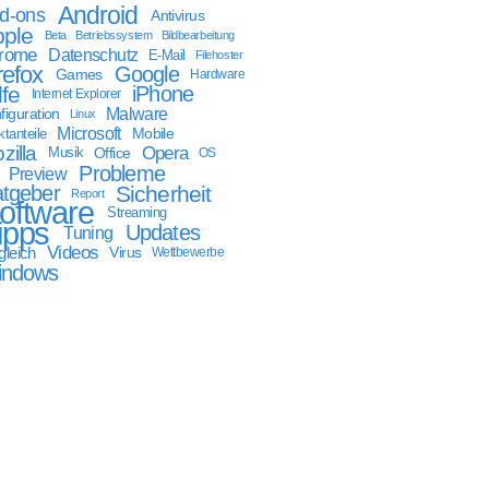
Android
d-ons
Antivirus
ple
Beta
Betriebssystem
Bildbearbeitung
rome
Datenschutz
E-Mail
Filehoster
refox
Google
Games
Hardware
lfe
iPhone
Internet Explorer
Malware
figuration
Linux
Microsoft
Mobile
tanteile
zilla
Opera
Musik
Office
OS
Probleme
Preview
tgeber
Sicherheit
Report
oftware
Streaming
ipps
Updates
Tuning
Videos
gleich
Virus
Wettbewerbe
indows