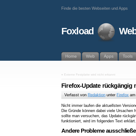
Finde die besten Webseiten und Apps
Foxload
Web
Home
Web
Apps
Tools
«
Externe Festplatte wird nicht erkannt
Firefox-Update rückgängig
Verfasst von
Redaktion
unter
Firefox
a
Nicht immer laufen die aktuellsten Versio
Die Gründe können dabei viele Ursachen ha
sollte man versuchen, das Update rückgä
funktioniert, wird im folgenden Text erklärt.
Andere Probleme ausschließ