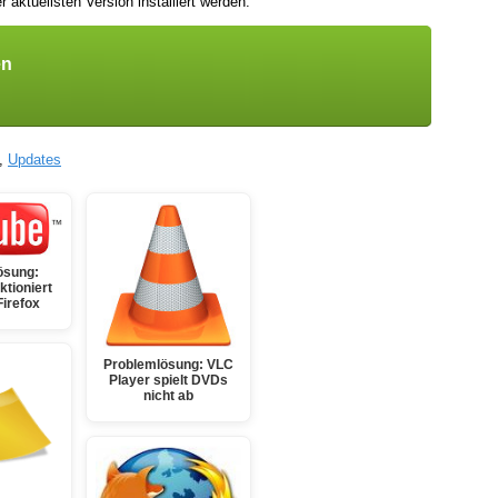
r aktuellsten Version installiert werden.
en
,
Updates
ösung:
ktioniert
Firefox
Problemlösung: VLC
Player spielt DVDs
nicht ab