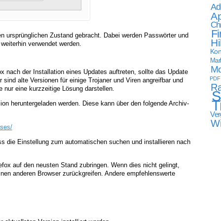
Ad
Ap
Ch
Fi
nen ursprünglichen Zustand gebracht. Dabei werden Passwörter und
Hi
 weiterhin verwendet werden.
Kon
Mark
Mo
nach der Installation eines Updates auftreten, sollte das Update
PDF
sind alte Versionen für einige Trojaner und Viren angreifbar und
Ra
te nur eine kurzzeitige Lösung darstellen.
S
T
ion heruntergeladen werden. Diese kann über den folgende Archiv-
Ver
W
ases/
uss die Einstellung zum automatischen suchen und installieren nach
fox auf den neusten Stand zubringen. Wenn dies nicht gelingt,
inen anderen Browser zurückgreifen. Andere empfehlenswerte