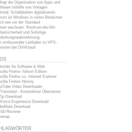
lingt die Organisation von Apps und
ftware mithilfe von Vorlagen
torial: Schallplatten digitalisieren
rum ist Windows in vielen Bereichen
ch wie vor der Standard
mer wachsam: Rund-um-die-Uhr-
bersicherheit und Sofortige
drohungswahrnehmung
n umfassender Leitfaden zu VPS-
ensten bei OVHcloud
FOS
torials für Software & Web
zilla Firefox Yahoo! Edition
zilla Firefox vs. Internet Explorer
zilla Firefox History
uTube Video Downloader
Translator - Kostenloser Übersetzer
Zip Download
Force Experience Download
beMate Download
öD Rechner
temap
HLAGWÖRTER