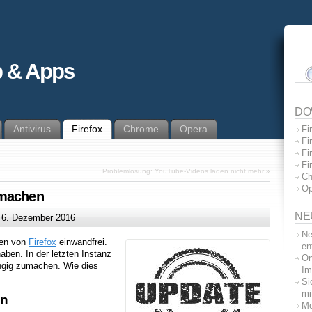
 & Apps
DO
Antivirus
Firefox
Chrome
Opera
Fi
Fi
Fi
Fi
Problemlösung: YouTube-Videos laden nicht mehr
»
Ch
Op
 machen
NE
m
6. Dezember 2016
Ne
nen von
Firefox
einwandfrei.
en
ben. In der letzten Instanz
On
ngig zumachen. Wie dies
Im
Si
mi
en
Me