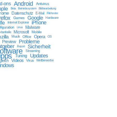
Android
d-ons
Antivirus
ple
Beta
Betriebssystem
Bildbearbeitung
rome
Datenschutz
E-Mail
Filehoster
refox
Google
Games
Hardware
lfe
iPhone
Internet Explorer
Malware
figuration
Linux
Microsoft
Mobile
tanteile
zilla
Opera
Musik
Office
OS
Probleme
Preview
tgeber
Sicherheit
Report
oftware
Streaming
ipps
Updates
Tuning
Videos
gleich
Virus
Wettbewerbe
indows