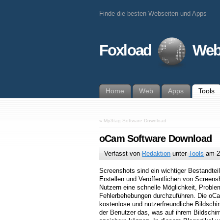
Finde die besten Webseiten und Apps
Foxload
Web
Home
Web
Apps
Tools
«
Mp3tag Software Download
oCam Software Download
Verfasst von
Redaktion
unter
Tools
am
2
Screenshots sind ein wichtiger Bestandteil
Erstellen und Veröffentlichen von Screens
Nutzern eine schnelle Möglichkeit, Probl
Fehlerbehebungen durchzuführen. Die o
kostenlose und nutzerfreundliche Bildsch
der Benutzer das, was auf ihrem Bildschi