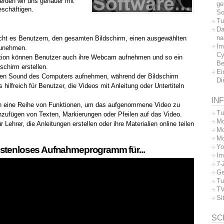
erden wir uns genauer mit
ge
schäftigen.
So
Tu
Da
na
cht es Benutzern, den gesamten Bildschirm, einen ausgewählten
Im
zunehmen.
Cy
tion können Benutzer auch ihre Webcam aufnehmen und so ein
Be
schirm erstellen.
Ei
n Sound des Computers aufnehmen, während der Bildschirm
Di
ilfreich für Benutzer, die Videos mit Anleitung oder Untertiteln
IN
 eine Reihe von Funktionen, um das aufgenommene Video zu
Tu
inzufügen von Texten, Markierungen oder Pfeilen auf das Video.
Mo
 Lehrer, die Anleitungen erstellen oder ihre Materialien online teilen
Mo
Mo
Yo
ostenloses Aufnahmeprogramm für...
Im
7-
Ge
Tu
TV
Si
SC