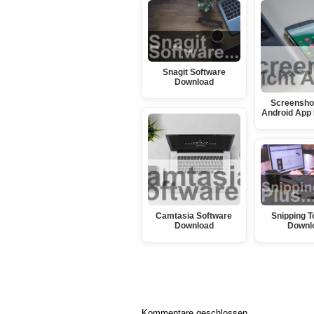
Snagit Software
Download
Screenshot
Android App
Camtasia Software
Snipping T
Download
Downl
Kommentare geschlossen