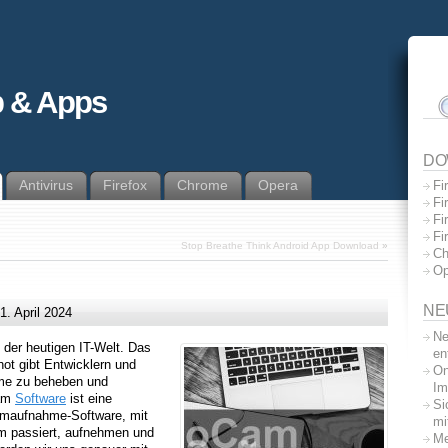
 & Apps
DO
Antivirus
Firefox
Chrome
Opera
Fi
Fi
Fi
Fi
Stop Breathe Think Android App Download
»
Ch
Op
NE
1. April 2024
Ne
 der heutigen IT-Welt. Das
en
hot gibt Entwicklern und
On
eme zu beheben und
Im
Cam
Software
ist eine
Si
irmaufnahme-Software, mit
mi
rm passiert, aufnehmen und
Me