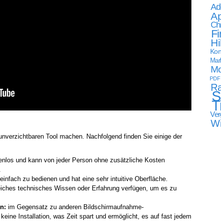
Ad
Ap
Ch
Fi
Hi
Kon
Mark
Mo
PDF
Ra
S
T
Ver
W
 unverzichtbaren Tool machen. Nachfolgend finden Sie einige der
enlos und kann von jeder Person ohne zusätzliche Kosten
.
infach zu bedienen und hat eine sehr intuitive Oberfläche.
iches technisches Wissen oder Erfahrung verfügen, um es zu
n:
im Gegensatz zu anderen Bildschirmaufnahme-
ine Installation, was Zeit spart und ermöglicht, es auf fast jedem