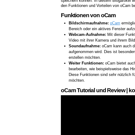
speichern können. In diesem Blogartikel w
den Funktionen und Vorteilen von oCam be
Funktionen von oCam
Bildschirmaufnahme:
oCam
ermögli
Bereich oder ein aktives Fenster auf
Webcam-Aufnahme:
Mit dieser Funk
Video mit ihrer Kamera und ihrem Bild
Soundaufnahme:
oCam kann auch de
aufgenommen wird. Dies ist besonders h
erstellen möchten.
Weiter Funktionen:
oCam bietet auch
bearbeiten, wie beispielsweise das H
Diese Funktionen sind sehr nützlich für
möchten.
oCam Tutorial und Review | k