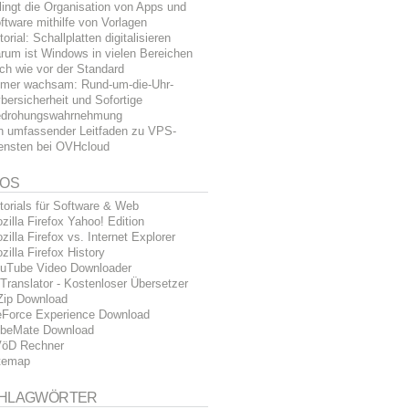
lingt die Organisation von Apps und
ftware mithilfe von Vorlagen
torial: Schallplatten digitalisieren
rum ist Windows in vielen Bereichen
ch wie vor der Standard
mer wachsam: Rund-um-die-Uhr-
bersicherheit und Sofortige
drohungswahrnehmung
n umfassender Leitfaden zu VPS-
ensten bei OVHcloud
FOS
torials für Software & Web
zilla Firefox Yahoo! Edition
zilla Firefox vs. Internet Explorer
zilla Firefox History
uTube Video Downloader
Translator - Kostenloser Übersetzer
Zip Download
Force Experience Download
beMate Download
öD Rechner
temap
HLAGWÖRTER