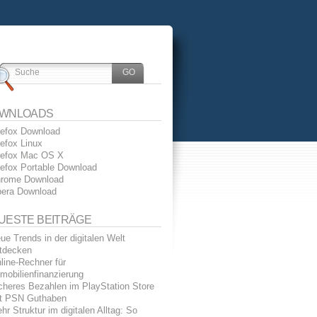
WNLOADS
refox Download
refox Linux
refox Mac OS X
refox Portable Download
rome Download
era Download
UESTE BEITRÄGE
ue Trends in der digitalen Welt
tdecken
line-Rechner für
mobilienfinanzierung
cheres Bezahlen im PlayStation Store
t PSN Guthaben
hr Struktur im digitalen Alltag: So