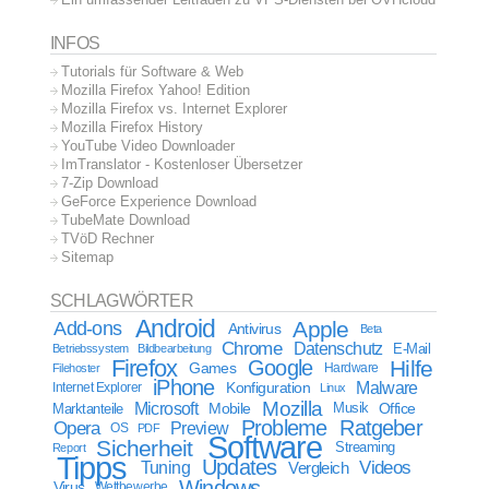
INFOS
Tutorials für Software & Web
Mozilla Firefox Yahoo! Edition
Mozilla Firefox vs. Internet Explorer
Mozilla Firefox History
YouTube Video Downloader
ImTranslator - Kostenloser Übersetzer
7-Zip Download
GeForce Experience Download
TubeMate Download
TVöD Rechner
Sitemap
SCHLAGWÖRTER
Android
Apple
Add-ons
Antivirus
Beta
Chrome
Datenschutz
E-Mail
Betriebssystem
Bildbearbeitung
Firefox
Google
Hilfe
Games
Filehoster
Hardware
iPhone
Malware
Internet Explorer
Konfiguration
Linux
Mozilla
Microsoft
Mobile
Marktanteile
Musik
Office
Probleme
Ratgeber
Opera
Preview
OS
PDF
Software
Sicherheit
Streaming
Report
Tipps
Updates
Videos
Tuning
Vergleich
Windows
Virus
Wettbewerbe