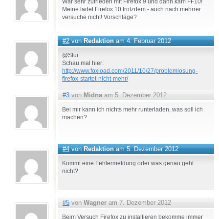
War sehr zufrieden mit Firefox 9 und dann kam FF10!
Meine ladet Firefox 10 trotzdem - auch nach mehrrer
versuche nicht! Vorschläge?
#2
von
Redaktion
am 4. Februar 2012
@Stui
Schau mal hier:
http://www.foxload.com/2011/10/27/problemlosung-
firefox-startet-nicht-mehr/
#3
von
Midna
am 5. Dezember 2012
Bei mir kann ich nichts mehr runterladen, was soll ich
machen?
#4
von
Redaktion
am 5. Dezember 2012
Kommt eine Fehlermeldung oder was genau geht
nicht?
#5
von
Wagner
am 7. Dezember 2012
Beim Versuch Firefox zu installieren bekomme immer