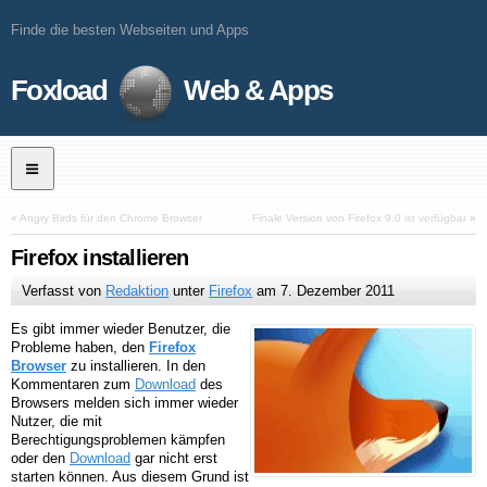
Finde die besten Webseiten und Apps
Foxload
Web & Apps
«
Angry Birds für den Chrome Browser
Finale Version von Firefox 9.0 ist verfügbar
»
Firefox installieren
Verfasst von
Redaktion
unter
Firefox
am
7. Dezember 2011
Es gibt immer wieder Benutzer, die
Probleme haben, den
Firefox
Browser
zu installieren. In den
Kommentaren zum
Download
des
Browsers melden sich immer wieder
Nutzer, die mit
Berechtigungsproblemen kämpfen
oder den
Download
gar nicht erst
starten können. Aus diesem Grund ist