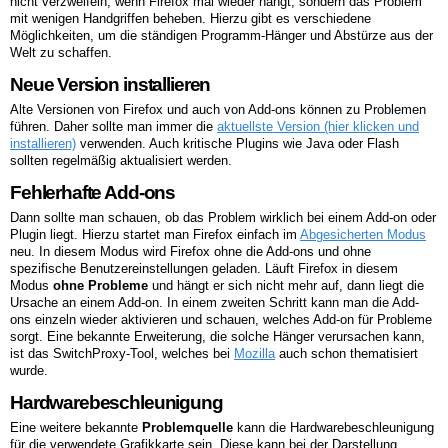
nicht verzweifeln, wenn Firefox mal wieder hängt, sondern das Problem
mit wenigen Handgriffen beheben. Hierzu gibt es verschiedene
Möglichkeiten, um die ständigen Programm-Hänger und Abstürze aus der
Welt zu schaffen.
Neue Version installieren
Alte Versionen von Firefox und auch von Add-ons können zu Problemen
führen. Daher sollte man immer die
aktuellste Version (hier klicken und
installieren)
verwenden. Auch kritische Plugins wie Java oder Flash
sollten regelmäßig aktualisiert werden.
Fehlerhafte Add-ons
Dann sollte man schauen, ob das Problem wirklich bei einem Add-on oder
Plugin liegt. Hierzu startet man Firefox einfach im
Abgesicherten Modus
neu. In diesem Modus wird Firefox ohne die Add-ons und ohne
spezifische Benutzereinstellungen geladen. Läuft Firefox in diesem
Modus
ohne Probleme
und hängt er sich nicht mehr auf, dann liegt die
Ursache an einem Add-on. In einem zweiten Schritt kann man die Add-
ons einzeln wieder aktivieren und schauen, welches Add-on für Probleme
sorgt. Eine bekannte Erweiterung, die solche Hänger verursachen kann,
ist das SwitchProxy-Tool, welches bei
Mozilla
auch schon thematisiert
wurde.
Hardwarebeschleunigung
Eine weitere bekannte
Problemquelle
kann die Hardwarebeschleunigung
für die verwendete Grafikkarte sein. Diese kann bei der Darstellung