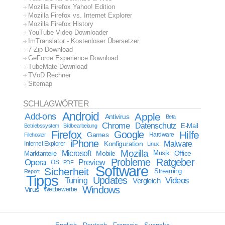
Mozilla Firefox Yahoo! Edition
Mozilla Firefox vs. Internet Explorer
Mozilla Firefox History
YouTube Video Downloader
ImTranslator - Kostenloser Übersetzer
7-Zip Download
GeForce Experience Download
TubeMate Download
TVöD Rechner
Sitemap
SCHLAGWÖRTER
Android
Apple
Add-ons
Antivirus
Beta
Chrome
Datenschutz
E-Mail
Betriebssystem
Bildbearbeitung
Firefox
Google
Hilfe
Games
Filehoster
Hardware
iPhone
Malware
Internet Explorer
Konfiguration
Linux
Mozilla
Microsoft
Mobile
Marktanteile
Musik
Office
Probleme
Ratgeber
Opera
Preview
OS
PDF
Software
Sicherheit
Streaming
Report
Tipps
Updates
Videos
Tuning
Vergleich
Windows
Virus
Wettbewerbe