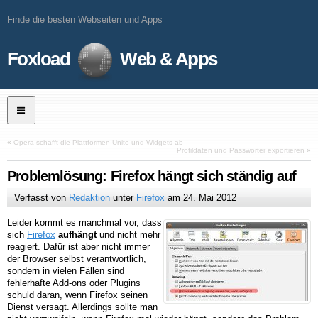
Finde die besten Webseiten und Apps
Foxload
Web & Apps
«
Opera schafft die Plattformen Unite und Widgets ab
Profildaten und Passwörter exportieren
»
Problemlösung: Firefox hängt sich ständig auf
Verfasst von
Redaktion
unter
Firefox
am
24. Mai 2012
Leider kommt es manchmal vor, dass
sich
Firefox
aufhängt
und nicht mehr
reagiert. Dafür ist aber nicht immer
der Browser selbst verantwortlich,
sondern in vielen Fällen sind
fehlerhafte Add-ons oder Plugins
schuld daran, wenn Firefox seinen
Dienst versagt. Allerdings sollte man