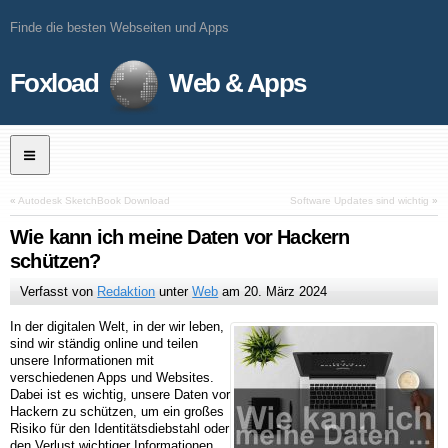
Finde die besten Webseiten und Apps
Foxload
Web & Apps
«
Autodesk SketchBook Download
Software Updates sind wichtig
»
Wie kann ich meine Daten vor Hackern
schützen?
Verfasst von
Redaktion
unter
Web
am
20. März 2024
In der digitalen Welt, in der wir leben,
sind wir ständig online und teilen
unsere Informationen mit
verschiedenen Apps und Websites.
Dabei ist es wichtig, unsere Daten vor
Hackern zu schützen, um ein großes
Risiko für den Identitätsdiebstahl oder
den Verlust wichtiger Informationen