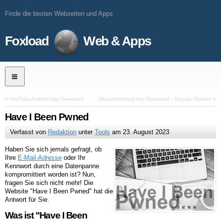
Finde die besten Webseiten und Apps
Foxload
Web & Apps
«
YouTube Android App Download
Gboard Android App Download – Google Tastatur
»
Have I Been Pwned
Verfasst von
Redaktion
unter
Tools
am
23. August 2023
Haben Sie sich jemals gefragt, ob
Ihre
E-Mail-Adresse
oder Ihr
Kennwort durch eine Datenpanne
kompromittiert worden ist? Nun,
fragen Sie sich nicht mehr! Die
Website "Have I Been Pwned" hat die
Antwort für Sie.
Was ist "Have I Been