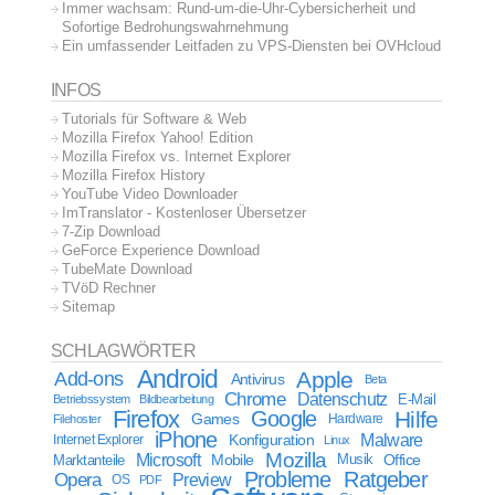
Immer wachsam: Rund-um-die-Uhr-Cybersicherheit und
Sofortige Bedrohungswahrnehmung
Ein umfassender Leitfaden zu VPS-Diensten bei OVHcloud
INFOS
Tutorials für Software & Web
Mozilla Firefox Yahoo! Edition
Mozilla Firefox vs. Internet Explorer
Mozilla Firefox History
YouTube Video Downloader
ImTranslator - Kostenloser Übersetzer
7-Zip Download
GeForce Experience Download
TubeMate Download
TVöD Rechner
Sitemap
SCHLAGWÖRTER
Android
Apple
Add-ons
Antivirus
Beta
Chrome
Datenschutz
E-Mail
Betriebssystem
Bildbearbeitung
Firefox
Google
Hilfe
Games
Filehoster
Hardware
iPhone
Malware
Internet Explorer
Konfiguration
Linux
Mozilla
Microsoft
Mobile
Marktanteile
Musik
Office
Probleme
Ratgeber
Opera
Preview
OS
PDF