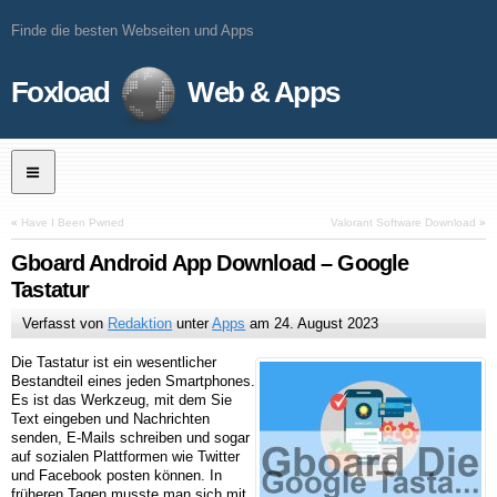
Finde die besten Webseiten und Apps
Foxload
Web & Apps
«
Have I Been Pwned
Valorant Software Download
»
Gboard Android App Download – Google
Tastatur
Verfasst von
Redaktion
unter
Apps
am
24. August 2023
Die Tastatur ist ein wesentlicher
Bestandteil eines jeden Smartphones.
Es ist das Werkzeug, mit dem Sie
Text eingeben und Nachrichten
senden, E-Mails schreiben und sogar
auf sozialen Plattformen wie Twitter
und Facebook posten können. In
früheren Tagen musste man sich mit