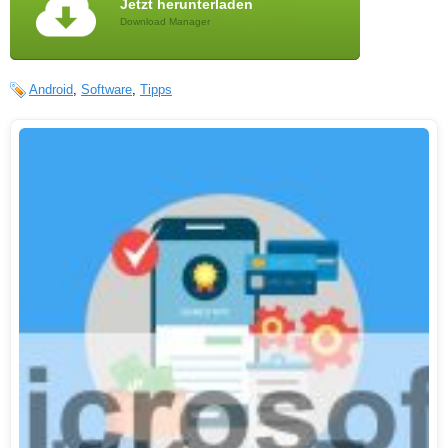
Jetzt herunterladen
Download Manager
Android
,
Software
,
Tipps