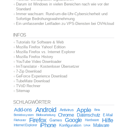
Darum ist Windows in vielen Bereichen nach wie vor der
Standard
Immer wachsam: Rund-um-die-Uhr-Cybersicherheit und
Sofortige Bedrohungswahrnehmung
Ein umfassender Leitfaden zu VPS-Diensten bei OVHcloud
INFOS
Tutorials für Software & Web
Mozilla Firefox Yahoo! Edition
Mozilla Firefox vs. Internet Explorer
Mozilla Firefox History
YouTube Video Downloader
ImTranslator - Kostenloser Übersetzer
7-Zip Download
GeForce Experience Download
TubeMate Download
TVöD Rechner
Sitemap
SCHLAGWÖRTER
Android
Apple
Add-ons
Antivirus
Beta
Chrome
Datenschutz
E-Mail
Betriebssystem
Bildbearbeitung
Firefox
Google
Hilfe
Games
Filehoster
Hardware
iPhone
Malware
Internet Explorer
Konfiguration
Linux