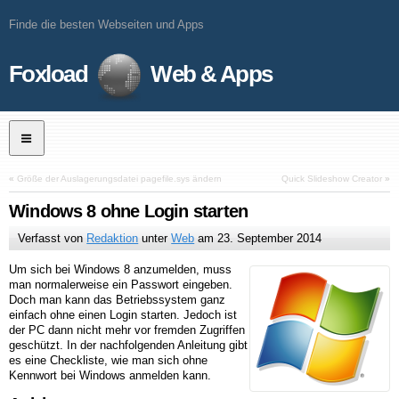
Finde die besten Webseiten und Apps
Foxload
Web & Apps
«
Größe der Auslagerungsdatei pagefile.sys ändern
Quick Slideshow Creator
»
Windows 8 ohne Login starten
Verfasst von
Redaktion
unter
Web
am
23. September 2014
Um sich bei Windows 8 anzumelden, muss
man normalerweise ein Passwort eingeben.
Doch man kann das Betriebssystem ganz
einfach ohne einen Login starten. Jedoch ist
der PC dann nicht mehr vor fremden Zugriffen
geschützt. In der nachfolgenden Anleitung gibt
es eine Checkliste, wie man sich ohne
Kennwort bei Windows anmelden kann.