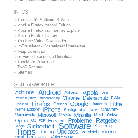
INFOS
Tutorials für Software & Web
Mozilla Firefox Yahoo! Edition
Mozilla Firefox vs. Internet Explorer
Mozilla Firefox History
YouTube Video Downloader
ImTranslator - Kostenloser Übersetzer
7-Zip Download
GeForce Experience Download
TubeMate Download
TVöD Rechner
Sitemap
SCHLAGWÖRTER
Android
Apple
Add-ons
Antivirus
Beta
Chrome
Datenschutz
E-Mail
Betriebssystem
Bildbearbeitung
Firefox
Google
Hilfe
Games
Filehoster
Hardware
iPhone
Malware
Internet Explorer
Konfiguration
Linux
Mozilla
Microsoft
Mobile
Marktanteile
Musik
Office
Probleme
Ratgeber
Opera
Preview
OS
PDF
Software
Sicherheit
Streaming
Report
Tipps
Updates
Videos
Tuning
Vergleich
Windows
Virus
Wettbewerbe