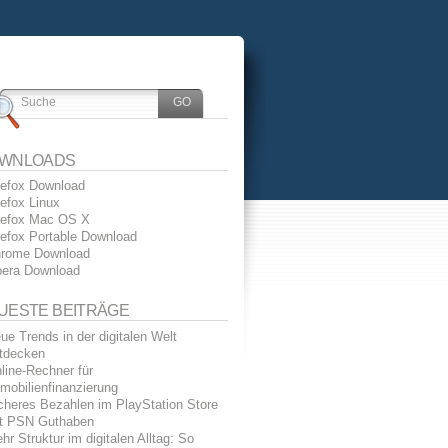
WNLOADS
refox Download
refox Linux
refox Mac OS X
refox Portable Download
rome Download
era Download
UESTE BEITRÄGE
ue Trends in der digitalen Welt
tdecken
line-Rechner für
mobilienfinanzierung
cheres Bezahlen im PlayStation Store
t PSN Guthaben
hr Struktur im digitalen Alltag: So