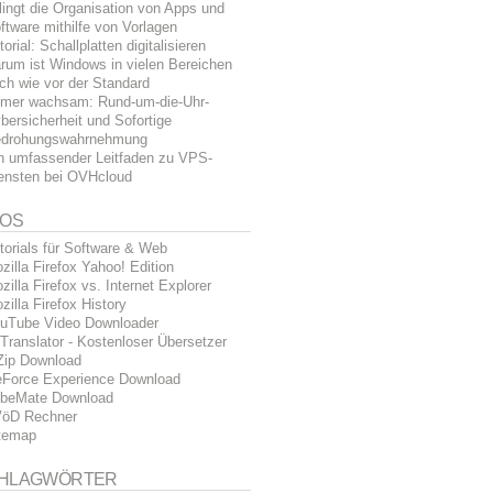
lingt die Organisation von Apps und
ftware mithilfe von Vorlagen
torial: Schallplatten digitalisieren
rum ist Windows in vielen Bereichen
ch wie vor der Standard
mer wachsam: Rund-um-die-Uhr-
bersicherheit und Sofortige
drohungswahrnehmung
n umfassender Leitfaden zu VPS-
ensten bei OVHcloud
FOS
torials für Software & Web
zilla Firefox Yahoo! Edition
zilla Firefox vs. Internet Explorer
zilla Firefox History
uTube Video Downloader
Translator - Kostenloser Übersetzer
Zip Download
Force Experience Download
beMate Download
öD Rechner
temap
HLAGWÖRTER