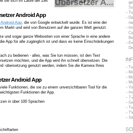
 sie sich im Laufe der Zeit
ge
So
Tu
rsetzer Android App
Da
na
 Android-App
, die von Google entwickelt wurde. Es ist eine der
Im
m Markt und wird von Benutzern auf der ganzen Welt genutzt.
Cy
ätze und sogar ganze Webseiten von einer Sprache in eine andere
Be
die App für alle zugänglich ist und dass es keine Einschränkungen
Ei
Di
fach zu bedienen - alles, was Sie tun müssen, ist den Text
IN
rsetzen möchten, und die App wird ihn schnell übersetzen. Die
nd -übersetzung genutzt werden, indem Sie die Kamera Ihres
Tu
Mo
Mo
tzer Android App
Mo
Yo
iele Funktionen, die sie zu einem unverzichtbaren Tool für die
Im
wichtigsten Funktionen der App.
7-
tzen in über 100 Sprachen
Ge
Tu
TV
Si
SC
chriftarten