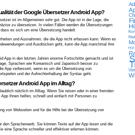
Ad
Ap
ualität der Google Übersetzer Android App?
Ch
Fi
tzer ist im Allgemeinen sehr gut. Die App ist in der Lage, die
Hi
äzise zu übersetzen. In vielen Fällen werden die Übersetzungen
 dass es sich um eine Übersetzung handelt.
Kon
Mark
erheiten und Ausnahmen, die die App nicht erfassen kann. Wenn es
Mo
Redewendungen und Ausdrücken geht, kann die App manchmal ihre
PDF
Ra
S
d App in den letzten Jahren enorme Fortschritte gemacht und ist
T
 Lage, Sprachen wie Koreanisch und Japanisch besser zu
die App verbessert, wenn es um die Übersetzung von
Ver
tspielen und der Aufrechterhaltung der Syntax geht.
W
ersetzer Android App im Alltag?
aublich nützlich im Alltag. Wenn Sie reisen oder in einer fremden
App Ihnen helfen, schnell und einfach mit Personen zu
ung von Webseiten und für die Hilfe bei der Übersetzung von
für den Spracherwerb. Sie können Texte auf der App lesen und die
e eine Sprache schneller und effektiver erlernen können.