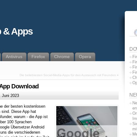
 & Apps
DO
Antivirus
Firefox
Chrome
Opera
Fi
Fi
Fi
Fi
Die beliebtesten Social-Media-Apps für den Austausch mit Freunden
»
Ch
Op
 App Download
NE
. Juni 2023
Ne
ne der besten kostenlosen
en
h sind. Diese App hat
On
Wunder, warum - die App ist
Im
 über 100 Sprachen
Si
Google Übersetzer Android
mi
r uns die verschiedenen
Me