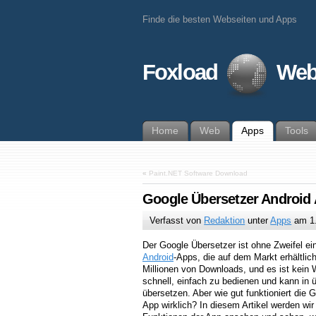
Finde die besten Webseiten und Apps
Foxload
Web
Home
Web
Apps
Tools
«
Paint.NET Software Download
Google Übersetzer Android
Verfasst von
Redaktion
unter
Apps
am
1
Der Google Übersetzer ist ohne Zweifel ei
Android
-Apps, die auf dem Markt erhältlic
Millionen von Downloads, und es ist kein 
schnell, einfach zu bedienen und kann in
übersetzen. Aber wie gut funktioniert die 
App wirklich? In diesem Artikel werden wi