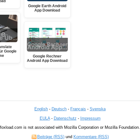
oad
Google Earth Android
App Download
anslate
ür Google
me
Google Rechner
Android App Download
English
-
Deutsch
-
Français
-
Svenska
EULA
-
Datenschutz
-
Impressum
foxload.com is not associated with Mozilla Corporation or Mozilla Foundation.
Beiträge (RSS)
und
Kommentare (RSS)