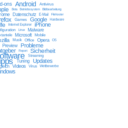
Android
d-ons
Antivirus
ple
Beta
Betriebssystem
Bildbearbeitung
rome
Datenschutz
E-Mail
Filehoster
refox
Google
Games
Hardware
lfe
iPhone
Internet Explorer
Malware
figuration
Linux
Microsoft
Mobile
tanteile
zilla
Opera
Musik
Office
OS
Probleme
Preview
tgeber
Sicherheit
Report
oftware
Streaming
ipps
Updates
Tuning
Videos
gleich
Virus
Wettbewerbe
indows