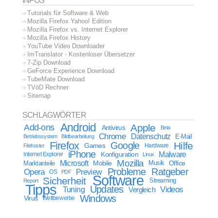
INFOS
Tutorials für Software & Web
Mozilla Firefox Yahoo! Edition
Mozilla Firefox vs. Internet Explorer
Mozilla Firefox History
YouTube Video Downloader
ImTranslator - Kostenloser Übersetzer
7-Zip Download
GeForce Experience Download
TubeMate Download
TVöD Rechner
Sitemap
SCHLAGWÖRTER
Android
Apple
Add-ons
Antivirus
Beta
Chrome
Datenschutz
E-Mail
Betriebssystem
Bildbearbeitung
Firefox
Google
Hilfe
Games
Filehoster
Hardware
iPhone
Malware
Internet Explorer
Konfiguration
Linux
Mozilla
Microsoft
Mobile
Marktanteile
Musik
Office
Probleme
Ratgeber
Opera
Preview
OS
PDF
Software
Sicherheit
Streaming
Report
Tipps
Updates
Videos
Tuning
Vergleich
Windows
Virus
Wettbewerbe