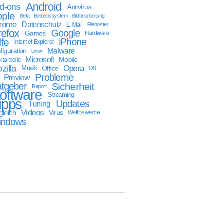
Android
d-ons
Antivirus
ple
Beta
Betriebssystem
Bildbearbeitung
rome
Datenschutz
E-Mail
Filehoster
refox
Google
Games
Hardware
lfe
iPhone
Internet Explorer
Malware
figuration
Linux
Microsoft
Mobile
tanteile
zilla
Opera
Musik
Office
OS
Probleme
Preview
tgeber
Sicherheit
Report
oftware
Streaming
ipps
Updates
Tuning
Videos
gleich
Virus
Wettbewerbe
indows