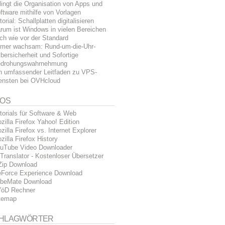
lingt die Organisation von Apps und
ftware mithilfe von Vorlagen
torial: Schallplatten digitalisieren
rum ist Windows in vielen Bereichen
ch wie vor der Standard
mer wachsam: Rund-um-die-Uhr-
bersicherheit und Sofortige
drohungswahrnehmung
n umfassender Leitfaden zu VPS-
ensten bei OVHcloud
FOS
torials für Software & Web
zilla Firefox Yahoo! Edition
zilla Firefox vs. Internet Explorer
zilla Firefox History
uTube Video Downloader
Translator - Kostenloser Übersetzer
Zip Download
Force Experience Download
beMate Download
öD Rechner
temap
HLAGWÖRTER