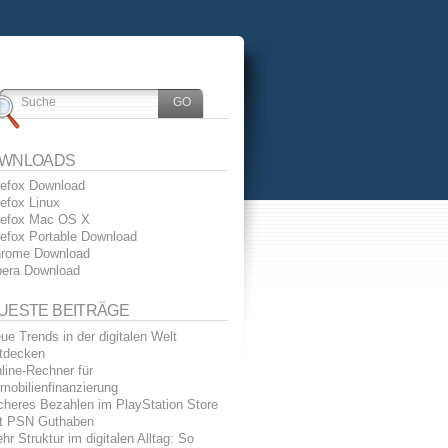
WNLOADS
refox Download
refox Linux
refox Mac OS X
refox Portable Download
rome Download
era Download
UESTE BEITRÄGE
ue Trends in der digitalen Welt
tdecken
line-Rechner für
mobilienfinanzierung
cheres Bezahlen im PlayStation Store
t PSN Guthaben
hr Struktur im digitalen Alltag: So