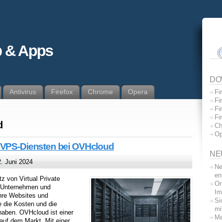
 & Apps
DO
Antivirus
Firefox
Chrome
Opera
Fi
Fi
Fi
Fi
d
Ch
Op
u VPS-Diensten bei OVHcloud
NE
. Juni 2024
Ne
en
tz von Virtual Private
On
. Unternehmen und
Im
hre Websites und
Si
 die Kosten und die
mi
haben. OVHcloud ist einer
Me
auf dem Markt. Mit einer