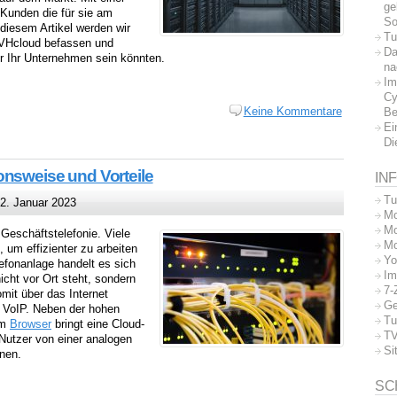
ge
Kunden die für sie am
So
 diesem Artikel werden wir
Tu
VHcloud befassen und
Da
r Ihr Unternehmen sein könnten.
na
Im
Cy
Keine Kommentare
Be
Ei
Di
onsweise und Vorteile
IN
Tu
2. Januar 2023
Mo
Mo
 Geschäftstelefonie. Viele
Mo
 um effizienter zu arbeiten
Yo
efonanlage handelt es sich
Im
icht vor Ort steht, sondern
7-
omit über das Internet
Ge
: VoIP. Neben der hohen
Tu
im
Browser
bringt eine Cloud-
TV
 Nutzer von einer analogen
Si
nen.
SC