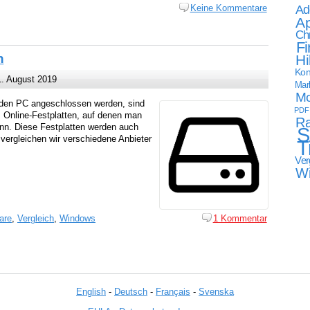
Ad
Keine Kommentare
Ap
Ch
Fi
h
Hi
Kon
. August 2019
Mark
Mo
 den PC angeschlossen werden, sind
PDF
s Online-Festplatten, auf denen man
Ra
nn. Diese Festplatten werden auch
S
 vergleichen wir verschiedene Anbieter
T
Ver
W
are
,
Vergleich
,
Windows
1 Kommentar
English
-
Deutsch
-
Français
-
Svenska