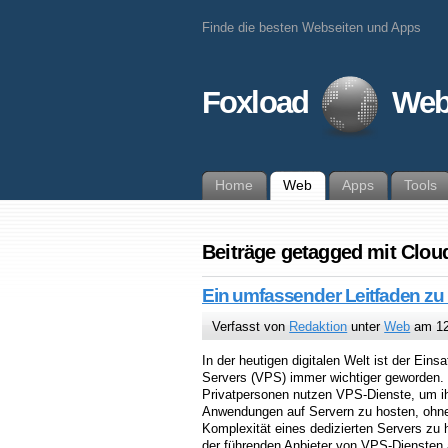
Finde die besten Webseiten und Apps
Foxload
Web
Home
Web
Apps
Tools
Beiträge getagged mit Clou
Ein umfassender Leitfaden z
Verfasst von
Redaktion
unter
Web
am 12
In der heutigen digitalen Welt ist der Einsa
Servers (VPS) immer wichtiger geworden
Privatpersonen nutzen VPS-Dienste, um i
Anwendungen auf Servern zu hosten, ohne
Komplexität eines dedizierten Servers zu 
der führenden Anbieter von VPS-Diensten 