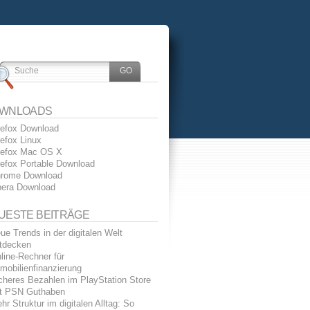
WNLOADS
refox Download
refox Linux
refox Mac OS X
refox Portable Download
rome Download
era Download
UESTE BEITRÄGE
ue Trends in der digitalen Welt
tdecken
line-Rechner für
mobilienfinanzierung
cheres Bezahlen im PlayStation Store
t PSN Guthaben
hr Struktur im digitalen Alltag: So