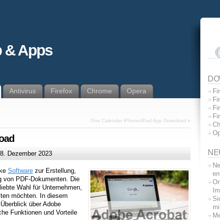
 & Apps
DO
Antivirus
Firefox
Chrome
Opera
Fi
Fi
Fi
Fi
One Calendar iPhone/iPad App Download
»
Ch
Op
oad
NE
8. Dezember 2023
Ne
rke
Software
zur Erstellung,
en
ng von PDF-Dokumenten. Die
On
eliebte Wahl für Unternehmen,
Im
eiten möchten. In diesem
Si
 Überblick über Adobe
mi
he Funktionen und Vorteile
Me