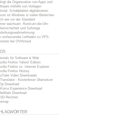
lingt die Organisation von Apps und
ftware mithilfe von Vorlagen
torial: Schallplatten digitalisieren
rum ist Windows in vielen Bereichen
ch wie vor der Standard
mer wachsam: Rund-um-die-Uhr-
bersicherheit und Sofortige
drohungswahrnehmung
n umfassender Leitfaden zu VPS-
ensten bei OVHcloud
FOS
torials für Software & Web
zilla Firefox Yahoo! Edition
zilla Firefox vs. Internet Explorer
zilla Firefox History
uTube Video Downloader
Translator - Kostenloser Übersetzer
Zip Download
Force Experience Download
beMate Download
öD Rechner
temap
HLAGWÖRTER