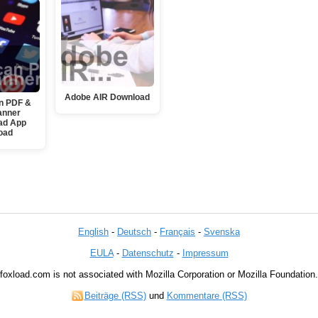
Adobe AIR Download
n PDF &
anner
ad App
oad
English
-
Deutsch
-
Français
-
Svenska
EULA
-
Datenschutz
-
Impressum
foxload.com is not associated with Mozilla Corporation or Mozilla Foundation.
Beiträge (RSS)
und
Kommentare (RSS)