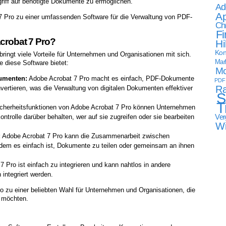
riff auf benötigte Dokumente zu ermöglichen.
Ad
Ap
 Pro zu einer umfassenden Software für die Verwaltung von PDF-
Ch
Fi
Acrobat 7 Pro?
Hi
Kon
ingt viele Vorteile für Unternehmen und Organisationen mit sich.
Mark
ie diese Software bietet:
Mo
kumenten:
Adobe Acrobat 7 Pro macht es einfach, PDF-Dokumente
PDF
Ra
nvertieren, was die Verwaltung von digitalen Dokumenten effektiver
S
T
cherheitsfunktionen von Adobe Acrobat 7 Pro können Unternehmen
Ver
trolle darüber behalten, wer auf sie zugreifen oder sie bearbeiten
W
:
Adobe Acrobat 7 Pro kann die Zusammenarbeit zwischen
ndem es einfach ist, Dokumente zu teilen oder gemeinsam an ihnen
 Pro ist einfach zu integrieren und kann nahtlos in andere
integriert werden.
o zu einer beliebten Wahl für Unternehmen und Organisationen, die
n möchten.