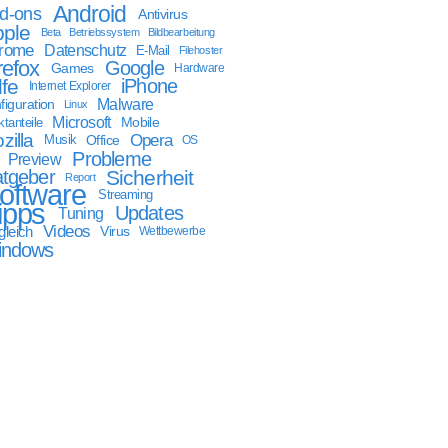
Android
d-ons
Antivirus
ple
Beta
Betriebssystem
Bildbearbeitung
rome
Datenschutz
E-Mail
Filehoster
refox
Google
Games
Hardware
lfe
iPhone
Internet Explorer
Malware
figuration
Linux
Microsoft
Mobile
tanteile
zilla
Opera
Musik
Office
OS
Probleme
Preview
tgeber
Sicherheit
Report
oftware
Streaming
ipps
Updates
Tuning
Videos
gleich
Virus
Wettbewerbe
indows