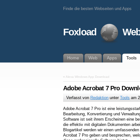
Finde die besten Webseiten und Apps
Foxload
Web
Home
Web
Apps
Tools
«
Alexa Windows App Download
Adobe Acrobat 7 Pro Downl
Verfasst von
Redaktion
unter
Tools
am
2
Adobe Acrobat 7 Pro ist eine leistungssta
Bearbeitung, Konvertierung und Verwaltu
Software ist seit ihrem Erscheinen eine b
die effektiv mit digitalen Dokumenten arb
Blogartikel werden wir einen umfassenden
Acrobat 7 Pro geben und besprechen, welc