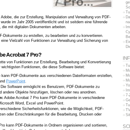
ge
So
Tu
Da
Adobe, die zur Erstellung, Manipulation und Verwaltung von PDF-
na
urde im Jahr 2005 veröffentlicht und ist seitdem eine führende
Im
 die mit digitalen Dokumenten arbeiten.
Cy
F-Dokumente zu erstellen, zu bearbeiten und zu konvertieren.
Be
 eine Vielzahl von Funktionen zur Verwaltung und Sicherung von
Ei
Di
be Acrobat 7 Pro?
IN
lette von Funktionen zur Erstellung, Bearbeitung und Konvertierung
Tu
wichtigsten Funktionen, die diese Software bietet:
Mo
Mo
 kann PDF-Dokumente aus verschiedenen Dateiformaten erstellen,
Mo
und
PowerPoint
.
Yo
Die Software ermöglicht es Benutzern, PDF-Dokumente zu
Im
nd andere Objekte hinzufügen, löschen oder neu anordnen.
7-
n:
Adobe Acrobat 7 Pro kann PDF-Dokumente in verschiedene
Ge
 Microsoft Word, Excel und PowerPoint.
Tu
verschiedene Sicherheitsfunktionen, wie die Möglichkeit, PDF-
TV
en oder Einschränkungen für die Bearbeitung, Drucken oder
Si
ro kann PDF-Dokumente in Ordnern organisieren und sortieren,
SC