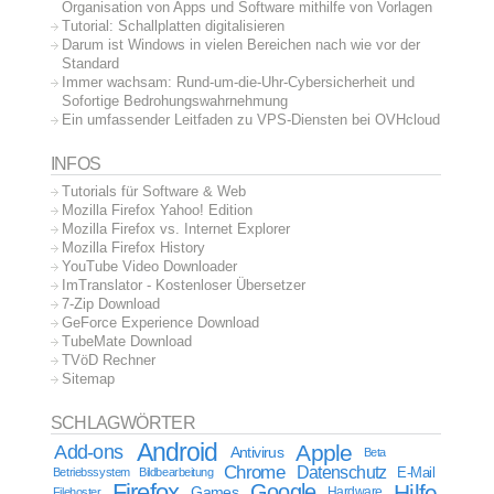
Organisation von Apps und Software mithilfe von Vorlagen
Tutorial: Schallplatten digitalisieren
Darum ist Windows in vielen Bereichen nach wie vor der
Standard
Immer wachsam: Rund-um-die-Uhr-Cybersicherheit und
Sofortige Bedrohungswahrnehmung
Ein umfassender Leitfaden zu VPS-Diensten bei OVHcloud
INFOS
Tutorials für Software & Web
Mozilla Firefox Yahoo! Edition
Mozilla Firefox vs. Internet Explorer
Mozilla Firefox History
YouTube Video Downloader
ImTranslator - Kostenloser Übersetzer
7-Zip Download
GeForce Experience Download
TubeMate Download
TVöD Rechner
Sitemap
SCHLAGWÖRTER
Android
Apple
Add-ons
Antivirus
Beta
Chrome
Datenschutz
E-Mail
Betriebssystem
Bildbearbeitung
Firefox
Google
Hilfe
Games
Filehoster
Hardware