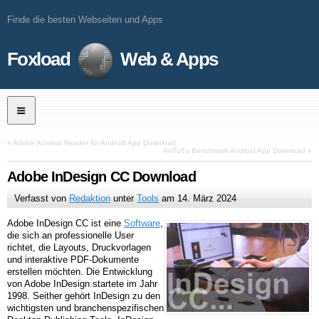
Finde die besten Webseiten und Apps
Foxload
Web & Apps
«
Adobe Acrobat Reader für Android App Download
AnTuTu Benchmark Android App Download
»
Adobe InDesign CC Download
Verfasst von
Redaktion
unter
Tools
am
14. März 2024
Adobe InDesign CC ist eine
Software
,
die sich an professionelle User
richtet, die Layouts, Druckvorlagen
und interaktive PDF-Dokumente
erstellen möchten. Die Entwicklung
von Adobe InDesign startete im Jahr
1998. Seither gehört InDesign zu den
wichtigsten und branchenspezifischen