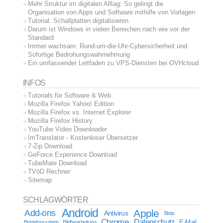
Mehr Struktur im digitalen Alltag: So gelingt die
Organisation von Apps und Software mithilfe von Vorlagen
Tutorial: Schallplatten digitalisieren
Darum ist Windows in vielen Bereichen nach wie vor der
Standard
Immer wachsam: Rund-um-die-Uhr-Cybersicherheit und
Sofortige Bedrohungswahrnehmung
Ein umfassender Leitfaden zu VPS-Diensten bei OVHcloud
INFOS
Tutorials für Software & Web
Mozilla Firefox Yahoo! Edition
Mozilla Firefox vs. Internet Explorer
Mozilla Firefox History
YouTube Video Downloader
ImTranslator - Kostenloser Übersetzer
7-Zip Download
GeForce Experience Download
TubeMate Download
TVöD Rechner
Sitemap
SCHLAGWÖRTER
Android
Apple
Add-ons
Antivirus
Beta
Chrome
Datenschutz
E-Mail
Betriebssystem
Bildbearbeitung