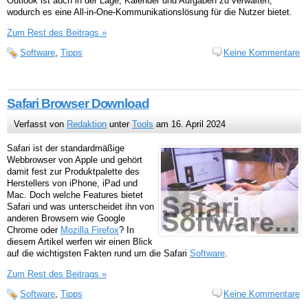
Outlook ist auch in der Lage, Kalender und Aufgaben zu verwalten,
wodurch es eine All-in-One-Kommunikationslösung für die Nutzer bietet.
Zum Rest des Beitrags »
Software
,
Tipps
Keine Kommentare
Safari Browser Download
Verfasst von
Redaktion
unter
Tools
am 16. April 2024
Safari ist der standardmäßige
Webbrowser von Apple und gehört
damit fest zur Produktpalette des
Herstellers von iPhone, iPad und
Mac. Doch welche Features bietet
Safari und was unterscheidet ihn von
anderen Browsern wie Google
Chrome oder
Mozilla Firefox
? In
diesem Artikel werfen wir einen Blick
auf die wichtigsten Fakten rund um die Safari
Software
.
Zum Rest des Beitrags »
Software
,
Tipps
Keine Kommentare