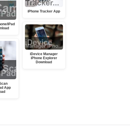
iPhone Tracker App
hone/iPad
nload
iDevice Manager
iPhone Explorer
Download
Scan
ad App
oad