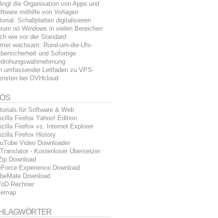
lingt die Organisation von Apps und
ftware mithilfe von Vorlagen
torial: Schallplatten digitalisieren
rum ist Windows in vielen Bereichen
ch wie vor der Standard
mer wachsam: Rund-um-die-Uhr-
bersicherheit und Sofortige
drohungswahrnehmung
n umfassender Leitfaden zu VPS-
ensten bei OVHcloud
FOS
torials für Software & Web
zilla Firefox Yahoo! Edition
zilla Firefox vs. Internet Explorer
zilla Firefox History
uTube Video Downloader
Translator - Kostenloser Übersetzer
Zip Download
Force Experience Download
beMate Download
öD Rechner
temap
HLAGWÖRTER