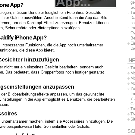
ge
Phone App?
So
Tu
ulegen, müssen Benutzer lediglich ein Foto ihres Gesichts
Da
ihrer Galerie auswählen. Anschließend kann die App das Bild
na
fernen, um den Kahlkopf-Effekt zu erzeugen. Benutzer können
Im
, Schnurrbärte oder Hintergründe hinzufügen.
Cy
Baldify iPhone App?
Be
Ei
l interessanter Funktionen, die die App noch unterhaltsamer
Di
unktionen, die diese App bietet.
 Gesichter hinzuzufügen
IN
r nicht nur ein einzelnes Gesicht bearbeiten, sondern auch
Tu
en. Das bedeutet, dass Gruppenfotos noch lustiger gestaltet
Mo
Mo
Mo
ungseinstellungen anzupassen
Yo
Im
t der Bildbearbeitungseffekte anpassen, um das gewünschte
7-
instellungen in der App ermöglicht es Benutzern, die bearbeiteten
Ge
assen.
Tu
ssoires
TV
Si
h unterhaltsamer machen, indem sie Accessoires hinzufügen. Die
 wie beispielsweise Hüte, Sonnenbrillen oder Schals.
SC