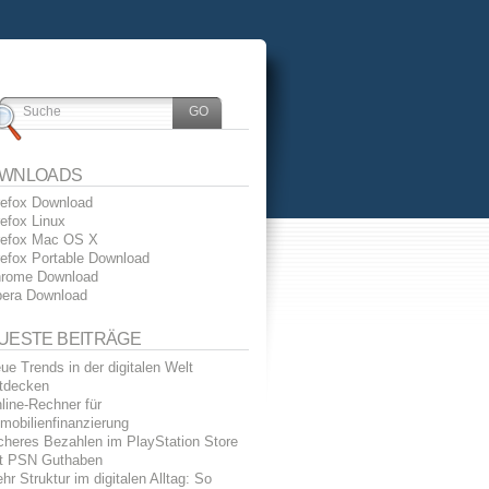
WNLOADS
refox Download
refox Linux
refox Mac OS X
refox Portable Download
rome Download
era Download
UESTE BEITRÄGE
ue Trends in der digitalen Welt
tdecken
line-Rechner für
mobilienfinanzierung
cheres Bezahlen im PlayStation Store
t PSN Guthaben
hr Struktur im digitalen Alltag: So