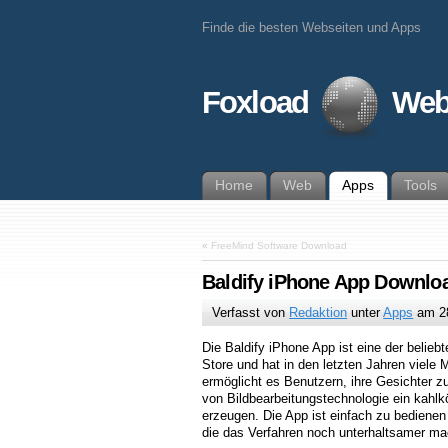
Finde die besten Webseiten und Apps
Foxload
Web
Home
Web
Apps
Tools
«
FreeMind Software Download
Baldify iPhone App Downlo
Verfasst von
Redaktion
unter
Apps
am
2
Die Baldify iPhone App ist eine der belie
Store und hat in den letzten Jahren viele 
ermöglicht es Benutzern, ihre Gesichter zu
von Bildbearbeitungstechnologie ein kahl
erzeugen. Die App ist einfach zu bedienen 
die das Verfahren noch unterhaltsamer m