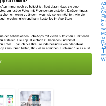
App so beliebt?
Ad
App immer noch so beliebt ist, liegt daran, dass sie eine
Ap
etet, um lustige Fotos mit Freunden zu erstellen. Darüber hinaus
Ch
ussehen ein wenig zu ändern, wenn sie sehen möchten, wie sie
Fi
 auch erschwinglich und kann kostenlos im App Store
Hi
Kon
Mark
Mo
 eine der sehenswerten Foto-Apps mit vielen nützlichen Funktionen
PDF
u erstellen. Die App ist einfach zu bedienen und bietet
Ra
S
n Fotos. Egal, ob Sie Ihre Freunde beeindrucken oder etwas
p kann Ihnen helfen, Ihr Ziel zu erreichen. Probieren Sie es aus!
T
Ver
W
en