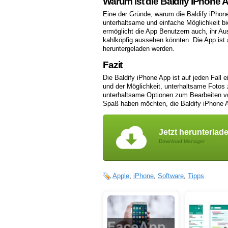
Warum ist die Baldify iPhone 
Eine der Gründe, warum die Baldify iPhone 
unterhaltsame und einfache Möglichkeit bi
ermöglicht die App Benutzern auch, ihr A
kahlköpfig aussehen könnten. Die App ist
heruntergeladen werden.
Fazit
Die Baldify iPhone App ist auf jeden Fall
und der Möglichkeit, unterhaltsame Fotos z
unterhaltsame Optionen zum Bearbeiten vo
Spaß haben möchten, die Baldify iPhone Ap
Jetzt herunterlad
Download Manager
Apple
,
iPhone
,
Software
,
Tipps