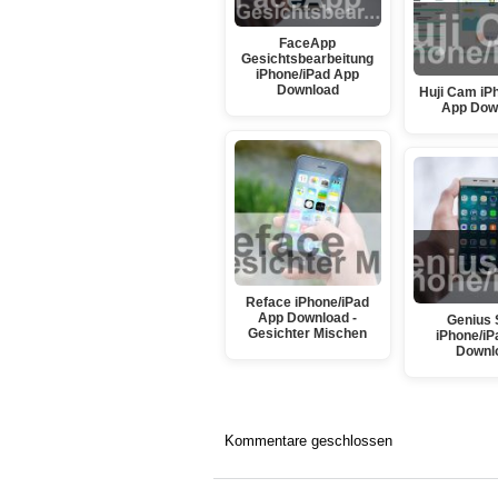
FaceApp
Gesichtsbearbeitung
iPhone/iPad App
Download
Huji Cam iP
App Dow
Reface iPhone/iPad
App Download -
Genius 
Gesichter Mischen
iPhone/iP
Downl
Kommentare geschlossen