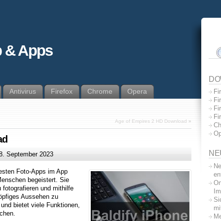
 & Apps
DO
Antivirus
Firefox
Chrome
Opera
Fi
Fi
Fi
Fi
Age of Empires 2 HD Download
»
Ch
Op
ad
NE
8. September 2023
Ne
btesten Foto-Apps im App
en
Menschen begeistert. Sie
On
 fotografieren und mithilfe
Im
köpfiges Aussehen zu
Si
und bietet viele Funktionen,
mi
achen.
Me