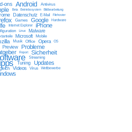
Android
d-ons
Antivirus
ple
Beta
Betriebssystem
Bildbearbeitung
rome
Datenschutz
E-Mail
Filehoster
refox
Google
Games
Hardware
lfe
iPhone
Internet Explorer
Malware
figuration
Linux
Microsoft
Mobile
tanteile
zilla
Opera
Musik
Office
OS
Probleme
Preview
tgeber
Sicherheit
Report
oftware
Streaming
ipps
Updates
Tuning
Videos
gleich
Virus
Wettbewerbe
indows