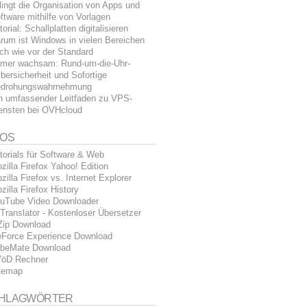
lingt die Organisation von Apps und
ftware mithilfe von Vorlagen
torial: Schallplatten digitalisieren
rum ist Windows in vielen Bereichen
ch wie vor der Standard
mer wachsam: Rund-um-die-Uhr-
bersicherheit und Sofortige
drohungswahrnehmung
n umfassender Leitfaden zu VPS-
ensten bei OVHcloud
FOS
torials für Software & Web
zilla Firefox Yahoo! Edition
zilla Firefox vs. Internet Explorer
zilla Firefox History
uTube Video Downloader
Translator - Kostenloser Übersetzer
Zip Download
Force Experience Download
beMate Download
öD Rechner
temap
HLAGWÖRTER