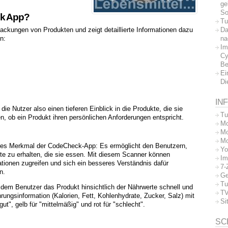
ge
So
ck App?
Tu
Da
ckungen von Produkten und zeigt detaillierte Informationen dazu
na
n:
Im
Cy
Be
Ei
Di
IN
 Nutzer also einen tieferen Einblick in die Produkte, die sie
Tu
, ob ein Produkt ihren persönlichen Anforderungen entspricht.
Mo
Mo
Mo
eres Merkmal der CodeCheck-App: Es ermöglicht den Benutzern,
Yo
te zu erhalten, die sie essen. Mit diesem Scanner können
Im
tionen zugreifen und sich ein besseres Verständnis dafür
7-
n.
Ge
Tu
 dem Benutzer das Produkt hinsichtlich der Nährwerte schnell und
TV
rungsinformation (Kalorien, Fett, Kohlenhydrate, Zucker, Salz) mit
Si
ut", gelb für "mittelmäßig" und rot für "schlecht".
SC