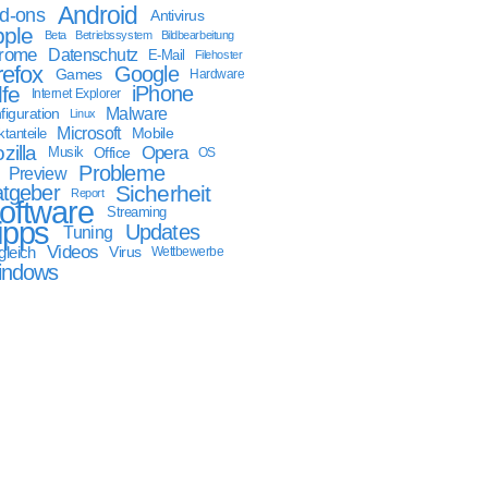
Android
d-ons
Antivirus
ple
Beta
Betriebssystem
Bildbearbeitung
rome
Datenschutz
E-Mail
Filehoster
refox
Google
Games
Hardware
lfe
iPhone
Internet Explorer
Malware
figuration
Linux
Microsoft
Mobile
tanteile
zilla
Opera
Musik
Office
OS
Probleme
Preview
tgeber
Sicherheit
Report
oftware
Streaming
ipps
Updates
Tuning
Videos
gleich
Virus
Wettbewerbe
indows