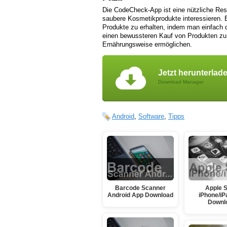
Die CodeCheck-App ist eine nützliche Res
saubere Kosmetikprodukte interessieren. Es
Produkte zu erhalten, indem man einfach 
einen bewussteren Kauf von Produkten zu e
Ernährungsweise ermöglichen.
Jetzt herunterlad
Download Manager
Android
,
Software
,
Tipps
Barcode Scanner
Apple S
Android App Download
iPhone/iP
Downl