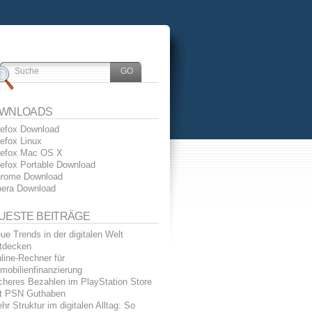
WNLOADS
refox Download
refox Linux
refox Mac OS X
refox Portable Download
rome Download
era Download
UESTE BEITRÄGE
ue Trends in der digitalen Welt
tdecken
line-Rechner für
mobilienfinanzierung
cheres Bezahlen im PlayStation Store
t PSN Guthaben
hr Struktur im digitalen Alltag: So