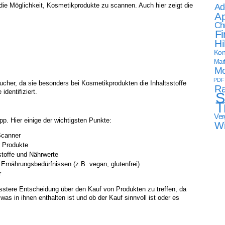
ie Möglichkeit, Kosmetikprodukte zu scannen. Auch hier zeigt die
Ad
Ap
Ch
Fi
Hi
Kon
Mark
Mo
PDF
raucher, da sie besonders bei Kosmetikprodukten die Inhaltsstoffe
Ra
identifiziert.
S
T
Ver
p. Hier einige der wichtigsten Punkte:
W
Scanner
r Produkte
sstoffe und Nährwerte
 Ernährungsbedürfnissen (z.B. vegan, glutenfrei)
r
stere Entscheidung über den Kauf von Produkten zu treffen, da
as in ihnen enthalten ist und ob der Kauf sinnvoll ist oder es