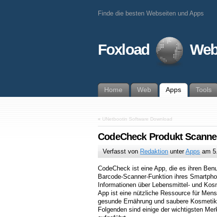
Finde die besten Webseiten und Apps
Foxload
Web
Home
Web
Apps
Tools
«
UNetbootin Software Download
CodeCheck Produkt Scanne
Verfasst von
Redaktion
unter
Apps
am
5
CodeCheck ist eine App, die es ihren Benu
Barcode-Scanner-Funktion ihres Smartph
Informationen über Lebensmittel- und Kos
App ist eine nützliche Ressource für Mensc
gesunde Ernährung und saubere Kosmetikp
Folgenden sind einige der wichtigsten M