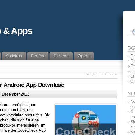
 & Apps
DO
Antivirus
Firefox
Chrome
Opera
Fi
Fi
Fi
Fi
Google Earth Online
»
Ch
Op
r Android App Download
NE
. Dezember 2023
Ne
tzern ermöglicht, die
en
ones zu nutzen, um
On
metikprodukte abzurufen. Die
Im
hen, die sich für eine
Si
rodukte interessieren. Im
mi
erkmale der CodeCheck App
Me