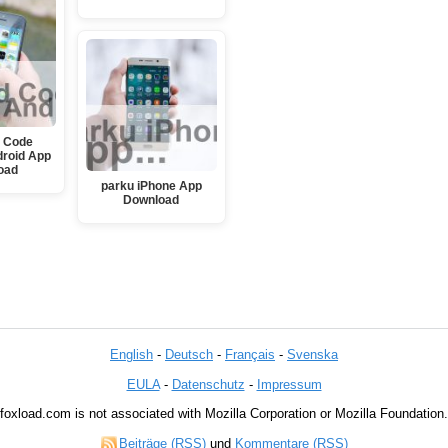
 Code
roid App
oad
parku iPhone App
Download
English
-
Deutsch
-
Français
-
Svenska
EULA
-
Datenschutz
-
Impressum
foxload.com is not associated with Mozilla Corporation or Mozilla Foundation.
Beiträge (RSS)
und
Kommentare (RSS)